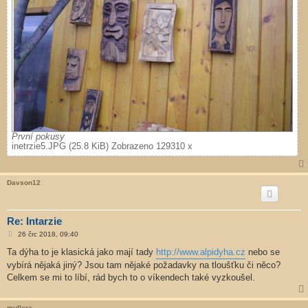
První pokusy
inetrzie5.JPG (25.8 KiB) Zobrazeno 129310 x
Davson12
Re: Intarzie
P
26 črc 2018, 09:40
ř
í
Ta dýha to je klasická jako mají tady
http://www.alpidyha.cz
nebo se
s
vybírá nějaká jiný? Jsou tam nějaké požadavky na tloušťku či něco?
p
ě
Celkem se mi to líbí, rád bych to o víkendech také vyzkoušel.
v
e
k
mullera