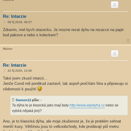
Re: Intarzie
P
08 říj 2018, 08:57
ř
í
Zdravim, mel bych otazecku. Je mozne rezat dyhu na rezacce na papir
s
bud pakove a nebo s koleckem?
p
ě
v
e
Mailoo
k
Re: Intarzie
P
22 říj 2020, 13:36
ř
í
Také jsem zkusil intarzii...
s
Jenže Covid mě poněkud zastavil, tak aspoň pročítám fóra a připravuju si
p
ě
vědomosti k použití
v
e
k
Davson12
píše:
↑
Ta dýha to je klasická jako mají tady
http://www.alpidyha.cz
nebo se
vybírá nějaká jiný?
Ano, je to klasická dýha, ale moje zkušenost je, že je problém sehnat
menší kusy. Většinou jsou to velkoobchody, kde prodávají půl metru