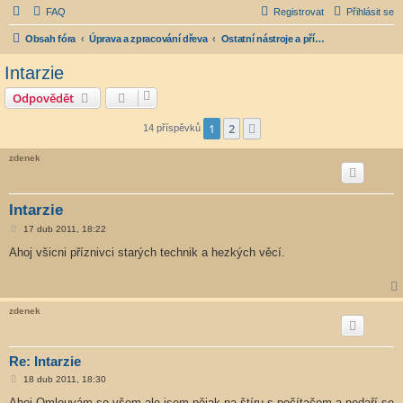
FAQ
Registrovat
Přihlásit se
Obsah fóra
Úprava a zpracování dřeva
Ostatní nástroje a přípravky na úpravu dřeva
Intarzie
Odpovědět
1
2
Další
14 příspěvků
zdenek
Intarzie
P
17 dub 2011, 18:22
ř
í
Ahoj všicni příznivci starých technik a hezkých věcí.
s
p
ě
v
e
zdenek
k
Re: Intarzie
P
18 dub 2011, 18:30
ř
í
Ahoj.Omlouvám se všem,ale jsem nějak na štíru s počítačem a nedaří se