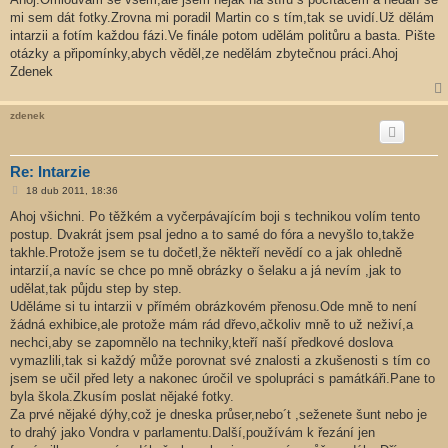
s
mi sem dát fotky.Zrovna mi poradil Martin co s tím,tak se uvidí.Už dělám
p
ě
intarzii a fotím každou fázi.Ve finále potom udělám politůru a basta. Pište
v
otázky a připomínky,abych věděl,ze nedělám zbytečnou práci.Ahoj
e
k
Zdenek
zdenek
Re: Intarzie
P
18 dub 2011, 18:36
ř
í
Ahoj všichni. Po těžkém a vyčerpávajícím boji s technikou volím tento
s
postup. Dvakrát jsem psal jedno a to samé do fóra a nevyšlo to,takže
p
ě
takhle.Protože jsem se tu dočetl,že někteří nevědí co a jak ohledně
v
intarzií,a navíc se chce po mně obrázky o šelaku a já nevím ,jak to
e
k
udělat,tak půjdu step by step.
Uděláme si tu intarzii v přímém obrázkovém přenosu.Ode mně to není
žádná exhibice,ale protože mám rád dřevo,ačkoliv mně to už neživí,a
nechci,aby se zapomnělo na techniky,kteří naší předkové doslova
vymazlili,tak si každý může porovnat své znalosti a zkušenosti s tím co
jsem se učil před lety a nakonec úročil ve spolupráci s památkáři.Pane to
byla škola.Zkusím poslat nějaké fotky.
Za prvé nějaké dýhy,což je dneska průser,nebo´t ,seženete šunt nebo je
to drahý jako Vondra v parlamentu.Další,používám k řezání jen