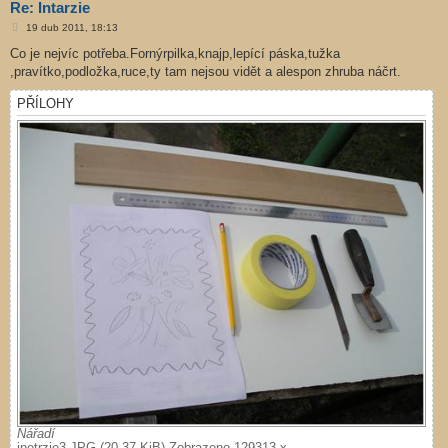
Re: Intarzie
P
19 dub 2011, 18:13
ř
í
Co je nejvíc potřeba.Fornýrpilka,knajp,lepící páska,tužka
s
,pravítko,podložka,ruce,ty tam nejsou vidět a alespon zhruba náčrt.
p
ě
v
PŘÍLOHY
e
k
Nářadí
inetrzie3.JPG (20.37 KiB) Zobrazeno 129313 x