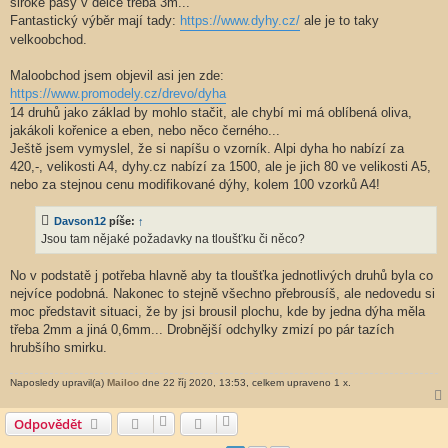
široké pásy v délce třeba 3m...
Fantastický výběr mají tady:
https://www.dyhy.cz/
ale je to taky
velkoobchod.
Maloobchod jsem objevil asi jen zde:
https://www.promodely.cz/drevo/dyha
14 druhů jako základ by mohlo stačit, ale chybí mi má oblíbená oliva,
jakákoli kořenice a eben, nebo něco černého...
Ještě jsem vymyslel, že si napíšu o vzorník. Alpi dyha ho nabízí za
420,-, velikosti A4, dyhy.cz nabízí za 1500, ale je jich 80 ve velikosti A5,
nebo za stejnou cenu modifikované dýhy, kolem 100 vzorků A4!
Davson12
píše:
↑
Jsou tam nějaké požadavky na tloušťku či něco?
No v podstatě j potřeba hlavně aby ta tloušťka jednotlivých druhů byla co
nejvíce podobná. Nakonec to stejně všechno přebrousíš, ale nedovedu si
moc představit situaci, že by jsi brousil plochu, kde by jedna dýha měla
třeba 2mm a jiná 0,6mm... Drobnější odchylky zmizí po pár tazích
hrubšího smirku.
Naposledy upravil(a)
Mailoo
dne 22 říj 2020, 13:53, celkem upraveno 1 x.
Odpovědět