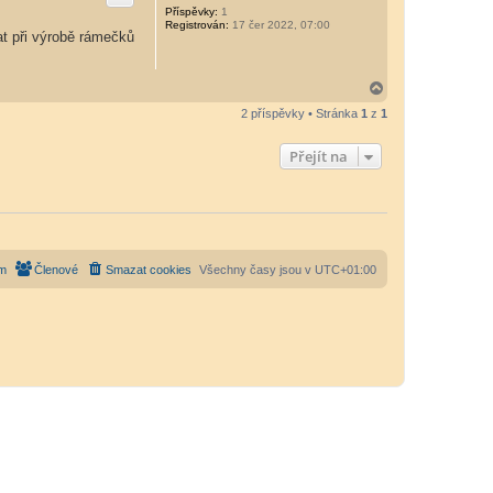
r
Příspěvky:
1
Registrován:
17 čer 2022, 07:00
u
at při výrobě rámečků
N
a
2 příspěvky • Stránka
1
z
1
h
o
r
Přejít na
u
m
Členové
Smazat cookies
Všechny časy jsou v
UTC+01:00