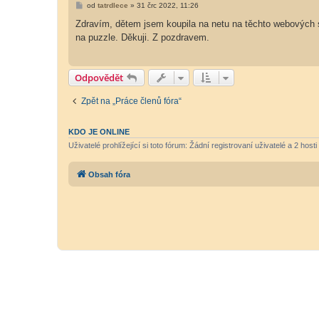
P
od
tatrdlece
»
31 črc 2022, 11:26
ř
í
Zdravím, dětem jsem koupila na netu na těchto webových
s
na puzzle. Děkuji. Z pozdravem.
p
ě
v
e
k
Odpovědět
Zpět na „Práce členů fóra“
KDO JE ONLINE
Uživatelé prohlížející si toto fórum: Žádní registrovaní uživatelé a 2 hosti
Obsah fóra