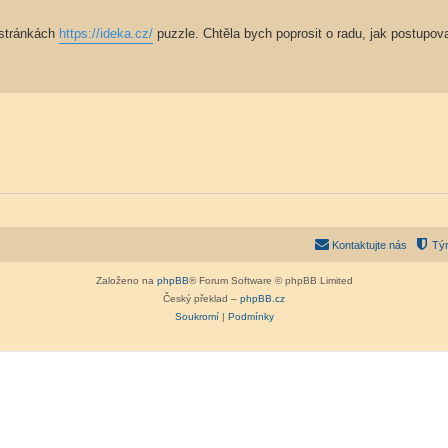
 stránkách
https://ideka.cz/
puzzle. Chtěla bych poprosit o radu, jak postupov
Kontaktujte nás
Tý
Založeno na
phpBB
® Forum Software © phpBB Limited
Český překlad –
phpBB.cz
Soukromí
|
Podmínky