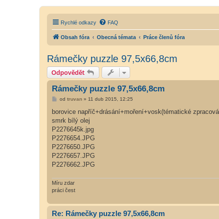
Rychlé odkazy
FAQ
Obsah fóra
Obecná témata
Práce členů fóra
Rámečky puzzle 97,5x66,8cm
Odpovědět
Rámečky puzzle 97,5x66,8cm
P
od
truvan
»
11 dub 2015, 12:25
ř
í
borovice napříč+drásání+moření+vosk(tématické zpracová
s
smrk bílý olej
p
ě
P2276645k.jpg
v
P2276654.JPG
e
k
P2276650.JPG
P2276657.JPG
P2276662.JPG
Míru zdar
práci čest
Re: Rámečky puzzle 97,5x66,8cm