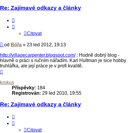
Re: Zajímavé odkazy a články
Citovat
Citovat
Příspěvek
od
Bóřa
»
23 led 2012, 19:13
http://villagecarpenter.blogspot.com/
: Hodně dobrý blog -
hlavně o práci s ručním nářadím. Kari Hultman je sice hobby
truhlářka, ale její práce je v profi kvalitě.
Nahoru
krokus
Příspěvky:
184
Registrován:
29 led 2010, 19:55
Re: Zajímavé odkazy a články
Citovat
Citovat