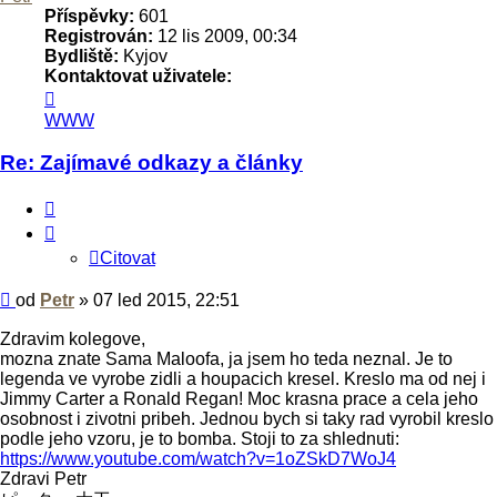
Příspěvky:
601
Registrován:
12 lis 2009, 00:34
Bydliště:
Kyjov
Kontaktovat uživatele:
Kontaktovat
uživatele
WWW
Petr
Re: Zajímavé odkazy a články
Citovat
Citovat
Příspěvek
od
Petr
»
07 led 2015, 22:51
Zdravim kolegove,
mozna znate Sama Maloofa, ja jsem ho teda neznal. Je to
legenda ve vyrobe zidli a houpacich kresel. Kreslo ma od nej i
Jimmy Carter a Ronald Regan! Moc krasna prace a cela jeho
osobnost i zivotni pribeh. Jednou bych si taky rad vyrobil kreslo
podle jeho vzoru, je to bomba. Stoji to za shlednuti:
https://www.youtube.com/watch?v=1oZSkD7WoJ4
Zdravi Petr