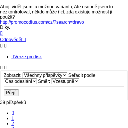
Ahoj, viděl jsem tu možnou variantu, Ale osobně jsem to
nezkontroloval, někdo může říct, zda existuje možnost ji
použít?
http://promocodius.com/cz/?search=drevo
Diky.
Nahoru
Odpovědět
Verze pro tisk
Zobrazit:
Seřadit podle:
Směr:
39 příspěvků
Předchozí
1
2