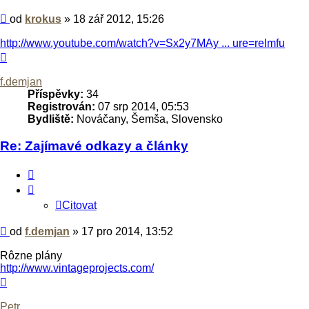
Příspěvek
od
krokus
»
18 zář 2012, 15:26
http://www.youtube.com/watch?v=Sx2y7MAy ... ure=relmfu
Nahoru
f.demjan
Příspěvky:
34
Registrován:
07 srp 2014, 05:53
Bydliště:
Nováčany, Šemša, Slovensko
Re: Zajímavé odkazy a články
Citovat
Citovat
Příspěvek
od
f.demjan
»
17 pro 2014, 13:52
Rôzne plány
http://www.vintageprojects.com/
Nahoru
Petr