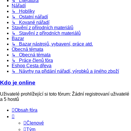
↳ Literatura
Nářadí
↳ Hoblíky
↳ Ostatní nářadí
↳ Kované nářadí
Stavění z přírodních materiálů
↳ Stavění z přírodních materiálů
Bazar
↳ Bazar nástrojů, vybavení, práce atd.
Obecná témata
↳ Obecná témata
↳ Práce členů fóra
Eshop Cesta dřeva
↳ Návrhy na přidání nářadí, výrobků a jiného zboží
Kdo je online
Uživatelé prohlížející si toto fórum: Žádní registrovaní uživatelé
a 5 hostů
Obsah fóra
Členové
Tým