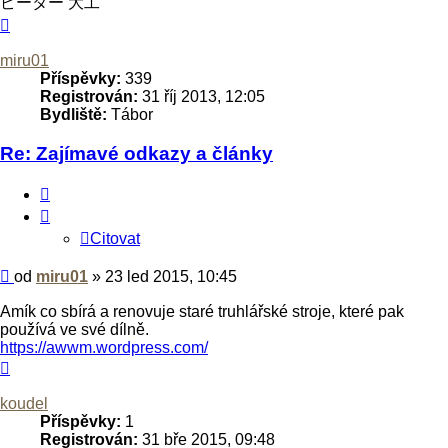
ピーター 大工
Nahoru
miru01
Příspěvky:
339
Registrován:
31 říj 2013, 12:05
Bydliště:
Tábor
Re: Zajímavé odkazy a články
Citovat
Citovat
Příspěvek
od
miru01
»
23 led 2015, 10:45
Amík co sbírá a renovuje staré truhlářské stroje, které pak
používá ve své dílně.
https://awwm.wordpress.com/
Nahoru
koudel
Příspěvky:
1
Registrován:
31 bře 2015, 09:48