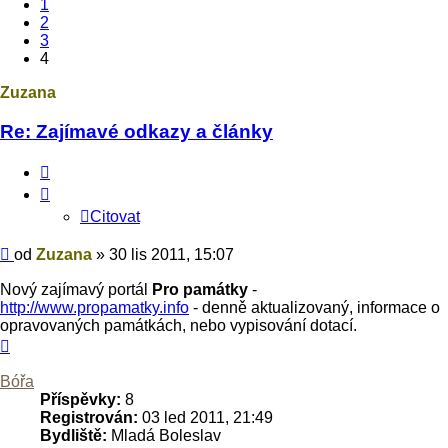
1
2
3
4
Zuzana
Re: Zajímavé odkazy a články
Citovat
Citovat
Příspěvek
od
Zuzana
»
30 lis 2011, 15:07
Nový zajímavý portál
Pro památky
-
http://www.propamatky.info
- denně aktualizovaný, informace o
opravovaných památkách, nebo vypisování dotací.
Nahoru
Bóřa
Příspěvky:
8
Registrován:
03 led 2011, 21:49
Bydliště:
Mladá Boleslav