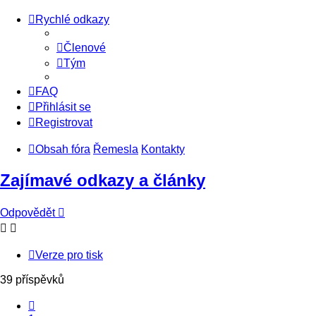
Rychlé odkazy
Členové
Tým
FAQ
Přihlásit se
Registrovat
Obsah fóra
Řemesla
Kontakty
Zajímavé odkazy a články
Odpovědět
Verze pro tisk
39 příspěvků
Předchozí