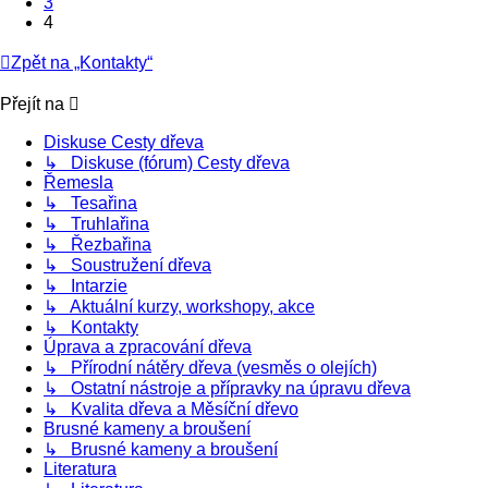
3
4
Zpět na „Kontakty“
Přejít na
Diskuse Cesty dřeva
↳ Diskuse (fórum) Cesty dřeva
Řemesla
↳ Tesařina
↳ Truhlařina
↳ Řezbařina
↳ Soustružení dřeva
↳ Intarzie
↳ Aktuální kurzy, workshopy, akce
↳ Kontakty
Úprava a zpracování dřeva
↳ Přírodní nátěry dřeva (vesměs o olejích)
↳ Ostatní nástroje a přípravky na úpravu dřeva
↳ Kvalita dřeva a Měsíční dřevo
Brusné kameny a broušení
↳ Brusné kameny a broušení
Literatura