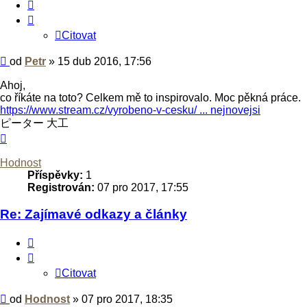
Citovat
Citovat
Příspěvek
od
Petr
»
15 dub 2016, 17:56
Ahoj,
co říkáte na toto? Celkem mě to inspirovalo. Moc pěkná práce.
https://www.stream.cz/vyrobeno-v-cesku/ ... nejnovejsi
ピーター 大工
Nahoru
Hodnost
Příspěvky:
1
Registrován:
07 pro 2017, 17:55
Re: Zajímavé odkazy a články
Citovat
Citovat
Příspěvek
od
Hodnost
»
07 pro 2017, 18:35