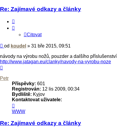
Re: Zajímavé odkazy a články
Citovat
Citovat
Příspěvek
od
koudel
»
31 bře 2015, 09:51
návody na výrobu nožů, pouzder a dalšího příslušenství
http://www.jatagan.eu/clanky/navody-na-vyrobu-noze
Nahoru
Petr
Příspěvky:
601
Registrován:
12 lis 2009, 00:34
Bydliště:
Kyjov
Kontaktovat uživatele:
Kontaktovat
uživatele
WWW
Petr
Re: Zajímavé odkazy a články