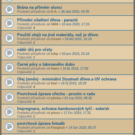
Brána na přímém slunci
Poslední příspěvek od
D.A.
«
26 dub 2020, 04:35
Přírodní ošetření dřeva - paraziti
Poslední příspěvek od
VAM
«
10 úno 2020, 17:25
Odpovědi:
4
Použití olejů na jiné materiály, než je dřevo
Poslední příspěvek od
truvan
«
29 led 2020, 16:18
Odpovědi:
2
nátěr úlů pro včely
Poslední příspěvek od
srbp
«
03 pro 2019, 20:18
Odpovědi:
1
Černé póry u lakovaného dubu
Poslední příspěvek od
Hans
«
16 lis 2019, 17:06
Odpovědi:
1
Olej (směs) - minimální žloutnutí dřeva a UV ochrana
Poslední příspěvek od
kiwi
«
16 říj 2019, 18:28
Odpovědi:
4
Povrchová úprava ořechu - prosím o radu
Poslední příspěvek od
plinha
«
01 srp 2019, 08:26
Odpovědi:
6
Impregnace, ochrana bambusových tyčí - exteriér
Poslední příspěvek od
pinos
«
17 črc 2019, 17:31
Odpovědi:
1
povrchová úprava fotoalb
Poslední příspěvek od
Fangluin
«
14 čer 2019, 05:37
Odpovědi:
1