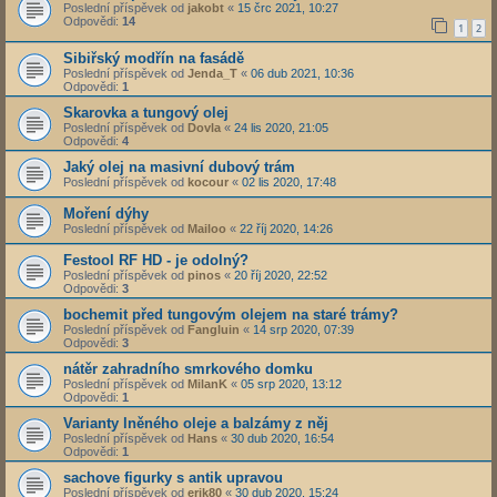
Poslední příspěvek od
jakobt
«
15 črc 2021, 10:27
Odpovědi:
14
1
2
Sibiřský modřín na fasádě
Poslední příspěvek od
Jenda_T
«
06 dub 2021, 10:36
Odpovědi:
1
Skarovka a tungový olej
Poslední příspěvek od
Dovla
«
24 lis 2020, 21:05
Odpovědi:
4
Jaký olej na masivní dubový trám
Poslední příspěvek od
kocour
«
02 lis 2020, 17:48
Moření dýhy
Poslední příspěvek od
Mailoo
«
22 říj 2020, 14:26
Festool RF HD - je odolný?
Poslední příspěvek od
pinos
«
20 říj 2020, 22:52
Odpovědi:
3
bochemit před tungovým olejem na staré trámy?
Poslední příspěvek od
Fangluin
«
14 srp 2020, 07:39
Odpovědi:
3
nátěr zahradního smrkového domku
Poslední příspěvek od
MilanK
«
05 srp 2020, 13:12
Odpovědi:
1
Varianty lněného oleje a balzámy z něj
Poslední příspěvek od
Hans
«
30 dub 2020, 16:54
Odpovědi:
1
sachove figurky s antik upravou
Poslední příspěvek od
erik80
«
30 dub 2020, 15:24