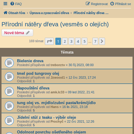
FAQ
Registrovat
Přihlásit se
Obsah fóra
Úprava a zpracování dřeva
Přírodní nátěry dřeva (vesměs o olejích)
Přírodní nátěry dřeva (vesměs o olejích)
Nové téma
Stránka
1
z
7
1
2
3
4
5
7
Další
169 témat
…
Témata
Bielenie dreva
Poslední příspěvek od
treborztv
«
30 říj 2023, 08:00
tmel pod tungrovy olej
Poslední příspěvek od
Jzwood1
«
12 črc 2023, 17:24
Odpovědi:
1
Napouštění dřeva
Poslední příspěvek od
amk.lc33
«
09 led 2022, 21:41
Odpovědi:
1
tung olej vs. mýdlo/zubní pasta/krém/jídlo
Poslední příspěvek od
Hans
«
16 lis 2021, 23:18
Odpovědi:
5
Jídelní stůl z teaku - výběr oleje
Poslední příspěvek od
Prochyč
«
22 črc 2021, 12:26
Odpovědi:
5
Odolnost povrchu ošetřeného olejem