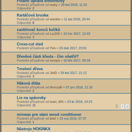
Finální úprava dřevořezby
Poslední příspěvek od
maty
«
28 led 2018, 11:33
Odpovědi:
2
Kartáčová bruska
Poslední příspěvek od
werdio
«
11 led 2018, 20:44
Odpovědi:
8
zaoblovač konců kolíků
Poslední příspěvek od
La.DiS
«
10 čer 2017, 12:43
Odpovědi:
3
Cross-cut sled
Poslední příspěvek od
Tim
«
20 dub 2017, 23:01
Dřevěné části křesla - čím ošetřit?
Poslední příspěvek od
tompa
«
16 bře 2017, 09:18
Tmelení dřeva
Poslední příspěvek od
JiriD
«
29 led 2017, 21:12
Odpovědi:
3
Háková dláta
Poslední příspěvek od
HonzaB
«
07 pro 2016, 21:16
Odpovědi:
2
Lis na spárovky
Poslední příspěvek od
mari_001
«
23 lis 2016, 14:23
Odpovědi:
11
1
2
minwax pre stain wood conditioner
Poslední příspěvek od
kiwi
«
23 srp 2016, 07:37
Odpovědi:
1
Nástroje HOKINKA