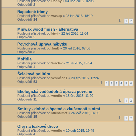
Poslední příspěvek od
Danny
«
04 úno 2016, 16:08
Odpovědi:
2
Napadené trámy
Poslední příspěvek od
wasup
«
28 led 2016, 18:19
Odpovědi:
14
1
2
Minwax wood finish - alternativa
Poslední příspěvek od
kiwi
«
22 led 2016, 11:04
Odpovědi:
5
Povrchová úprava nábytku
Poslední příspěvek od
JanB
«
20 led 2016, 07:56
Odpovědi:
8
Mořidla
Poslední příspěvek od
Waclav
«
21 lis 2015, 19:54
Odpovědi:
4
Šelaková politůra
Poslední příspěvek od
vesničan1
«
20 srp 2015, 12:24
Odpovědi:
53
1
2
3
4
5
6
Ekologická voděodolná úprava povrchu
Poslední příspěvek od
werdio
«
15 črc 2015, 11:20
Odpovědi:
11
1
2
Smirky - dobré a špatné a zkušenosti s nimi
Poslední příspěvek od
MichalMet
«
24 kvě 2015, 14:59
Odpovědi:
15
1
2
Olej na teakové dřevo
Poslední příspěvek od
werdio
«
10 dub 2015, 19:49
Odpovědi:
4