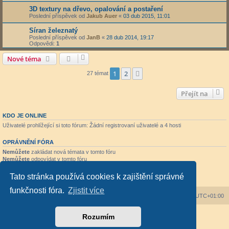
3D textury na dřevo, opalování a postaření
Poslední příspěvek od
Jakub Auer
«
03 dub 2015, 11:01
Síran železnatý
Poslední příspěvek od
JanB
«
28 dub 2014, 19:17
Odpovědi:
1
Nové téma
1
2
Další
27 témat
Přejít na
KDO JE ONLINE
Uživatelé prohlížející si toto fórum: Žádní registrovaní uživatelé a 4 hosti
OPRÁVNĚNÍ FÓRA
Nemůžete
zakládat nová témata v tomto fóru
Nemůžete
odpovídat v tomto fóru
Nemůžete
upravovat své příspěvky v tomto fóru
Nemůžete
mazat své příspěvky v tomto fóru
Tato stránka používá cookies k zajištění správné
Nemůžete
přikládat soubory v tomto fóru
funkčnosti fóra.
Zjistit více
Obsah fóra
Všechny časy jsou v
UTC+01:00
Založeno na
phpBB
® Forum Software © phpBB Limited
Rozumím
Český překlad –
phpBB.cz