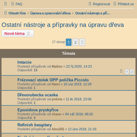
FAQ
Registrovat
Přihlásit se
Obsah fóra
Úprava a zpracování dřeva
Ostatní nástroje a přípravky na úpravu dřeva
Ostatní nástroje a přípravky na úpravu dřeva
Nové téma
1
2
Další
27 témat
Témata
Intarzie
Poslední příspěvek od
Mailoo
«
22 říj 2020, 14:23
Odpovědi:
13
1
2
Frézovací stolek OPP polička Piccolo
Poslední příspěvek od
Hans
«
10 srp 2019, 12:28
Odpovědi:
1
Dřevorubecka ocaska
Poslední příspěvek od
prdola
«
11 lis 2018, 23:06
Odpovědi:
1
Epoxidova pryskyřice
Poslední příspěvek od
chavo
«
04 zář 2018, 06:02
Odpovědi:
3
Refinish basgitary
Poslední příspěvek od
Alex255
«
12 úno 2018, 21:33