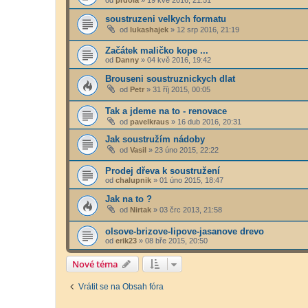
soustruzeni velkych formatu
od
lukashajek
»
12 srp 2016, 21:19
Začátek maličko kope ...
od
Danny
»
04 kvě 2016, 19:42
Brouseni soustruznickych dlat
od
Petr
»
31 říj 2015, 00:05
Tak a jdeme na to - renovace
od
pavelkraus
»
16 dub 2016, 20:31
Jak soustružím nádoby
od
Vasil
»
23 úno 2015, 22:22
Prodej dřeva k soustružení
od
chalupnik
»
01 úno 2015, 18:47
Jak na to ?
od
Nirtak
»
03 črc 2013, 21:58
olsove-brizove-lipove-jasanove drevo
od
erik23
»
08 bře 2015, 20:50
Nové téma
Vrátit se na Obsah fóra