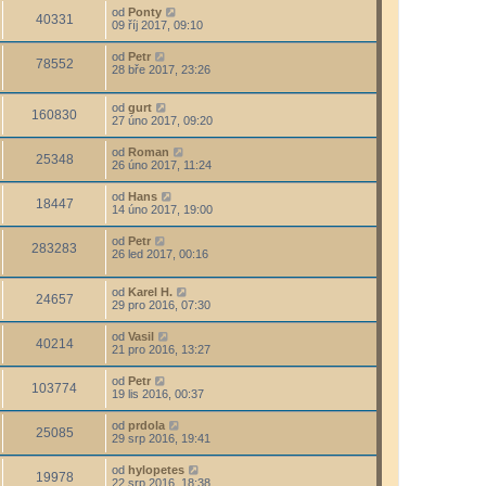
od
Ponty
40331
09 říj 2017, 09:10
od
Petr
78552
28 bře 2017, 23:26
od
gurt
160830
27 úno 2017, 09:20
od
Roman
25348
26 úno 2017, 11:24
od
Hans
18447
14 úno 2017, 19:00
od
Petr
283283
26 led 2017, 00:16
od
Karel H.
24657
29 pro 2016, 07:30
od
Vasil
40214
21 pro 2016, 13:27
od
Petr
103774
19 lis 2016, 00:37
od
prdola
25085
29 srp 2016, 19:41
od
hylopetes
19978
22 srp 2016, 18:38