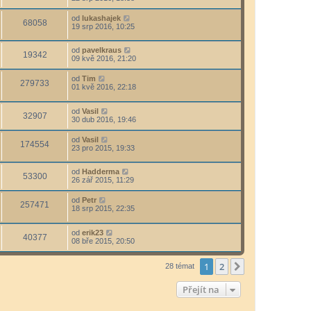
od
lukashajek
68058
19 srp 2016, 10:25
od
pavelkraus
19342
09 kvě 2016, 21:20
od
Tim
279733
01 kvě 2016, 22:18
od
Vasil
32907
30 dub 2016, 19:46
od
Vasil
174554
23 pro 2015, 19:33
od
Hadderma
53300
26 zář 2015, 11:29
od
Petr
257471
18 srp 2015, 22:35
od
erik23
40377
08 bře 2015, 20:50
1
2
Další
28 témat
Přejít na