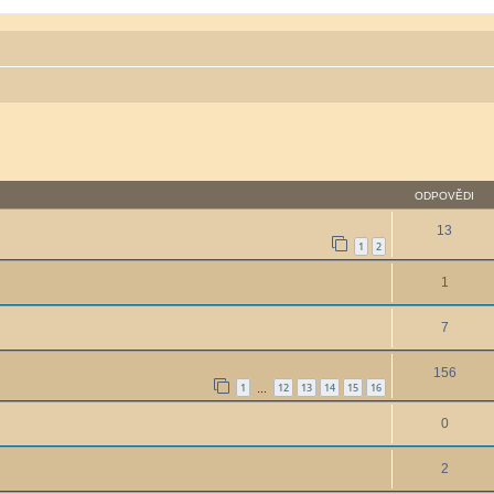
ODPOVĚDI
13
1
2
1
7
156
1
12
13
14
15
16
…
0
2