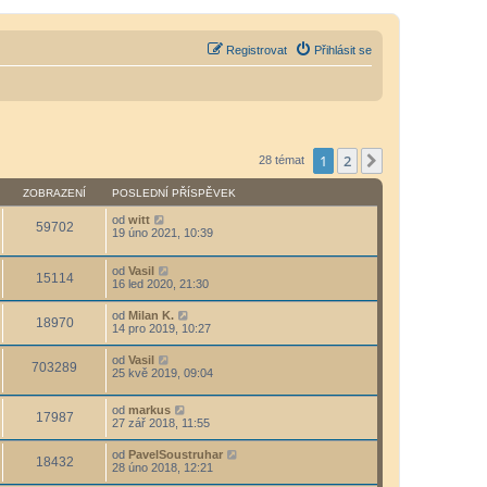
Registrovat
Přihlásit se
1
2
Další
28 témat
ZOBRAZENÍ
POSLEDNÍ PŘÍSPĚVEK
od
witt
59702
19 úno 2021, 10:39
od
Vasil
15114
16 led 2020, 21:30
od
Milan K.
18970
14 pro 2019, 10:27
od
Vasil
703289
25 kvě 2019, 09:04
od
markus
17987
27 zář 2018, 11:55
od
PavelSoustruhar
18432
28 úno 2018, 12:21