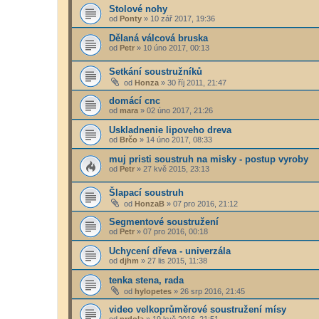
Stolové nohy
od
Ponty
»
10 zář 2017, 19:36
Dělaná válcová bruska
od
Petr
»
10 úno 2017, 00:13
Setkání soustružníků
od
Honza
»
30 říj 2011, 21:47
domácí cnc
od
mara
»
02 úno 2017, 21:26
Uskladnenie lipoveho dreva
od
Brčo
»
14 úno 2017, 08:33
muj pristi soustruh na misky - postup vyroby
od
Petr
»
27 kvě 2015, 23:13
Šlapací soustruh
od
HonzaB
»
07 pro 2016, 21:12
Segmentové soustružení
od
Petr
»
07 pro 2016, 00:18
Uchycení dřeva - univerzála
od
djhm
»
27 lis 2015, 11:38
tenka stena, rada
od
hylopetes
»
26 srp 2016, 21:45
video velkoprůměrové soustružení mísy
od
prdola
»
19 kvě 2016, 21:51