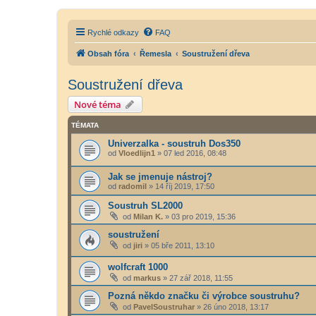
Rychlé odkazy
FAQ
Obsah fóra
Řemesla
Soustružení dřeva
Soustružení dřeva
Nové téma
TÉMATA
Univerzalka - soustruh Dos350
od
Vloedlijn1
»
07 led 2016, 08:48
Jak se jmenuje nástroj?
od
radomil
»
14 říj 2019, 17:50
Soustruh SL2000
od
Milan K.
»
03 pro 2019, 15:36
soustružení
od
jiri
»
05 bře 2011, 13:10
wolfcraft 1000
od
markus
»
27 zář 2018, 11:55
Pozná někdo značku či výrobce soustruhu?
od
PavelSoustruhar
»
26 úno 2018, 13:17