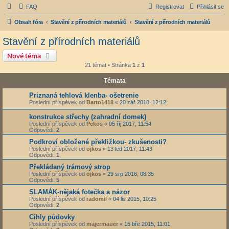
FAQ
Registrovat
Přihlásit se
Obsah fóra
Stavění z přírodních materiálů
Stavění z přírodních materiálů
Stavění z přírodních materiálů
Nové téma
21 témat • Stránka
1
z
1
Témata
Priznaná tehlová klenba- ošetrenie
Poslední příspěvek od
Barto1418
«
20 zář 2018, 12:12
konstrukce střechy (zahradní domek)
Poslední příspěvek od
Pekos
«
05 říj 2017, 11:54
Odpovědi:
2
Podkroví obložené překližkou- zkušenosti?
Poslední příspěvek od
ojkos
«
13 led 2017, 11:43
Odpovědi:
1
Překládaný trámový strop
Poslední příspěvek od
ojkos
«
29 srp 2016, 08:35
Odpovědi:
5
SLAMÁK-nějaká fotečka a názor
Poslední příspěvek od
radomil
«
04 lis 2015, 10:25
Odpovědi:
2
Cihly půdovky
Poslední příspěvek od
majermauer
«
15 bře 2015, 11:01