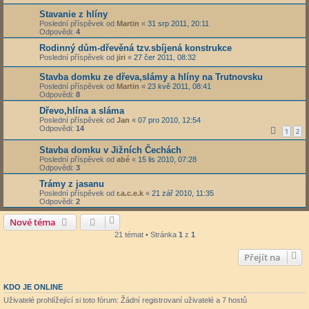
Stavanie z hlíny
Poslední příspěvek od
Martin
«
31 srp 2011, 20:11
Odpovědi:
4
Rodinný dům-dřevěná tzv.sbíjená konstrukce
Poslední příspěvek od
jiri
«
27 čer 2011, 08:32
Stavba domku ze dřeva,slámy a hlíny na Trutnovsku
Poslední příspěvek od
Martin
«
23 kvě 2011, 08:41
Odpovědi:
8
Dřevo,hlína a sláma
Poslední příspěvek od
Jan
«
07 pro 2010, 12:54
Odpovědi:
14
1
2
Stavba domku v Jižních Čechách
Poslední příspěvek od
abé
«
15 lis 2010, 07:28
Odpovědi:
3
Trámy z jasanu
Poslední příspěvek od
r.a.c.e.k
«
21 zář 2010, 11:35
Odpovědi:
2
Nové téma
21 témat • Stránka
1
z
1
Přejít na
KDO JE ONLINE
Uživatelé prohlížející si toto fórum: Žádní registrovaní uživatelé a 7 hostů