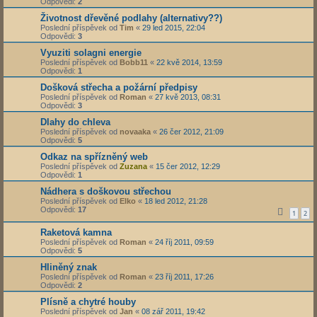
Odpovědi:
2
Životnost dřevěné podlahy (alternativy??)
Poslední příspěvek od
Tim
«
29 led 2015, 22:04
Odpovědi:
3
Vyuziti solagni energie
Poslední příspěvek od
Bobb11
«
22 kvě 2014, 13:59
Odpovědi:
1
Došková střecha a požární předpisy
Poslední příspěvek od
Roman
«
27 kvě 2013, 08:31
Odpovědi:
3
Dlahy do chleva
Poslední příspěvek od
novaaka
«
26 čer 2012, 21:09
Odpovědi:
5
Odkaz na spřízněný web
Poslední příspěvek od
Zuzana
«
15 čer 2012, 12:29
Odpovědi:
1
Nádhera s doškovou střechou
Poslední příspěvek od
Elko
«
18 led 2012, 21:28
Odpovědi:
17
1
2
Raketová kamna
Poslední příspěvek od
Roman
«
24 říj 2011, 09:59
Odpovědi:
5
Hliněný znak
Poslední příspěvek od
Roman
«
23 říj 2011, 17:26
Odpovědi:
2
Plísně a chytré houby
Poslední příspěvek od
Jan
«
08 zář 2011, 19:42