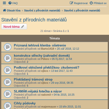
FAQ
Registrovat
Přihlásit se
Obsah fóra
Stavění z přírodních materiálů
Stavění z přírodních materiálů
Stavění z přírodních materiálů
Nové téma
21 témat • Stránka
1
z
1
Témata
Priznaná tehlová klenba- ošetrenie
Poslední příspěvek od
Barto1418
«
20 zář 2018, 12:12
konstrukce střechy (zahradní domek)
Poslední příspěvek od
Pekos
«
05 říj 2017, 11:54
Odpovědi:
2
Podkroví obložené překližkou- zkušenosti?
Poslední příspěvek od
ojkos
«
13 led 2017, 11:43
Odpovědi:
1
Překládaný trámový strop
Poslední příspěvek od
ojkos
«
29 srp 2016, 08:35
Odpovědi:
5
SLAMÁK-nějaká fotečka a názor
Poslední příspěvek od
radomil
«
04 lis 2015, 10:25
Odpovědi:
2
Cihly půdovky
Poslední příspěvek od
majermauer
«
15 bře 2015, 11:01