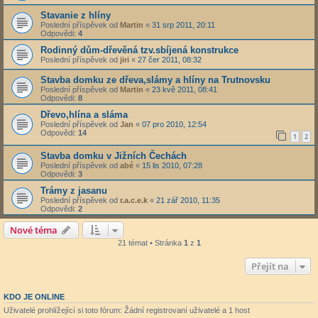
Stavanie z hlíny
Poslední příspěvek od
Martin
«
31 srp 2011, 20:11
Odpovědi:
4
Rodinný dům-dřevěná tzv.sbíjená konstrukce
Poslední příspěvek od
jiri
«
27 čer 2011, 08:32
Stavba domku ze dřeva,slámy a hlíny na Trutnovsku
Poslední příspěvek od
Martin
«
23 kvě 2011, 08:41
Odpovědi:
8
Dřevo,hlína a sláma
Poslední příspěvek od
Jan
«
07 pro 2010, 12:54
Odpovědi:
14
1
2
Stavba domku v Jižních Čechách
Poslední příspěvek od
abé
«
15 lis 2010, 07:28
Odpovědi:
3
Trámy z jasanu
Poslední příspěvek od
r.a.c.e.k
«
21 zář 2010, 11:35
Odpovědi:
2
Nové téma
21 témat • Stránka
1
z
1
Přejít na
KDO JE ONLINE
Uživatelé prohlížející si toto fórum: Žádní registrovaní uživatelé a 1 host