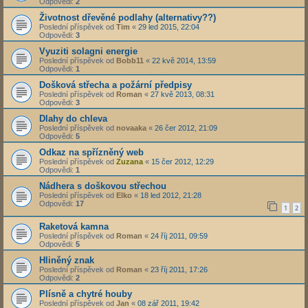
Odpovědi:
2
Životnost dřevěné podlahy (alternativy??)
Poslední příspěvek od
Tim
«
29 led 2015, 22:04
Odpovědi:
3
Vyuziti solagni energie
Poslední příspěvek od
Bobb11
«
22 kvě 2014, 13:59
Odpovědi:
1
Došková střecha a požární předpisy
Poslední příspěvek od
Roman
«
27 kvě 2013, 08:31
Odpovědi:
3
Dlahy do chleva
Poslední příspěvek od
novaaka
«
26 čer 2012, 21:09
Odpovědi:
5
Odkaz na spřízněný web
Poslední příspěvek od
Zuzana
«
15 čer 2012, 12:29
Odpovědi:
1
Nádhera s doškovou střechou
Poslední příspěvek od
Elko
«
18 led 2012, 21:28
Odpovědi:
17
1
2
Raketová kamna
Poslední příspěvek od
Roman
«
24 říj 2011, 09:59
Odpovědi:
5
Hliněný znak
Poslední příspěvek od
Roman
«
23 říj 2011, 17:26
Odpovědi:
2
Plísně a chytré houby
Poslední příspěvek od
Jan
«
08 zář 2011, 19:42