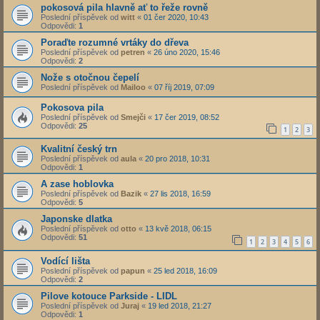
pokosová pila hlavně ať to řeže rovně
Poslední příspěvek od
witt
«
01 čer 2020, 10:43
Odpovědi:
1
Poraďte rozumné vrtáky do dřeva
Poslední příspěvek od
petren
«
26 úno 2020, 15:46
Odpovědi:
2
Nože s otočnou čepelí
Poslední příspěvek od
Mailoo
«
07 říj 2019, 07:09
Pokosova pila
Poslední příspěvek od
Smejči
«
17 čer 2019, 08:52
Odpovědi:
25
1
2
3
Kvalitní český trn
Poslední příspěvek od
aula
«
20 pro 2018, 10:31
Odpovědi:
1
A zase hoblovka
Poslední příspěvek od
Bazik
«
27 lis 2018, 16:59
Odpovědi:
5
Japonske dlatka
Poslední příspěvek od
otto
«
13 kvě 2018, 06:15
Odpovědi:
51
1
2
3
4
5
6
Vodící lišta
Poslední příspěvek od
papun
«
25 led 2018, 16:09
Odpovědi:
2
Pilove kotouce Parkside - LIDL
Poslední příspěvek od
Juraj
«
19 led 2018, 21:27
Odpovědi:
1