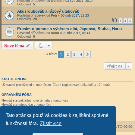
Poslední příspěvek od
werdio
«
03 kvě 2017, 20:24
Odpovědi:
5
Akušroubovák a rázový utahovák
Poslední příspěvek od
Petr
«
06 dub 2017, 22:23
Odpovědi:
28
1
2
3
Prosím o pomoc s výběrem dlát, Japonsá, Stubai, Narex
Poslední příspěvek od
hoku
«
29 bře 2017, 08:14
Odpovědi:
9
Nové téma
1
2
3
4
Další
94 témat
Přejít na
KDO JE ONLINE
Uživatelé prohlížející si toto fórum: Žádní registrovaní uživatelé a 17 hostů
OPRÁVNĚNÍ FÓRA
Nemůžete
zakládat nová témata v tomto fóru
Nemůžete
odpovídat v tomto fóru
Nemůžete
upravovat své příspěvky v tomto fóru
Nemůžete
mazat své příspěvky v tomto fóru
Tato stránka používá cookies k zajištění správné
Nemůžete
přikládat soubory v tomto fóru
funkčnosti fóra.
Zjistit více
Obsah fóra
Všechny časy jsou v
UTC+01:00