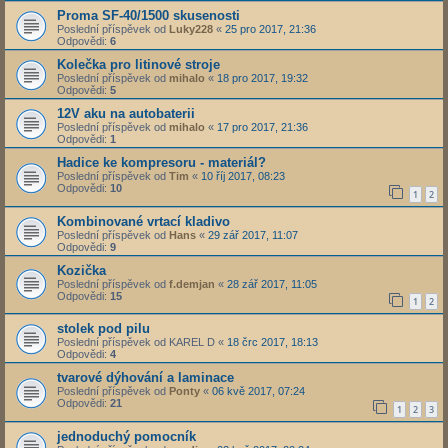
Proma SF-40/1500 skusenosti
Poslední příspěvek od
Luky228
«
25 pro 2017, 21:36
Odpovědi:
6
Kolečka pro litinové stroje
Poslední příspěvek od
mihalo
«
18 pro 2017, 19:32
Odpovědi:
5
12V aku na autobaterii
Poslední příspěvek od
mihalo
«
17 pro 2017, 21:36
Odpovědi:
1
Hadice ke kompresoru - materiál?
Poslední příspěvek od
Tim
«
10 říj 2017, 08:23
Odpovědi:
10
1
2
Kombinované vrtací kladivo
Poslední příspěvek od
Hans
«
29 zář 2017, 11:07
Odpovědi:
9
Kozička
Poslední příspěvek od
f.demjan
«
28 zář 2017, 11:05
Odpovědi:
15
1
2
stolek pod pilu
Poslední příspěvek od
KAREL D
«
18 črc 2017, 18:13
Odpovědi:
4
tvarové dýhování a laminace
Poslední příspěvek od
Ponty
«
06 kvě 2017, 07:24
Odpovědi:
21
1
2
3
jednoduchý pomocník