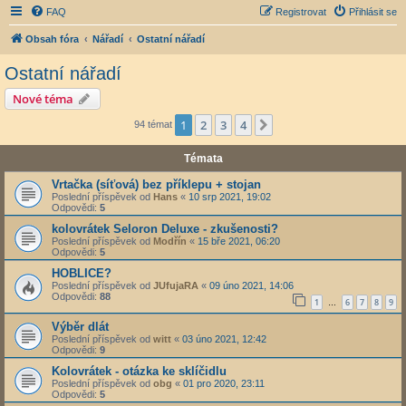
FAQ
Registrovat
Přihlásit se
Obsah fóra
Nářadí
Ostatní nářadí
Ostatní nářadí
Nové téma
1
2
3
4
Další
94 témat
Témata
Vrtačka (síťová) bez příklepu + stojan
Poslední příspěvek od
Hans
«
10 srp 2021, 19:02
Odpovědi:
5
kolovrátek Seloron Deluxe - zkušenosti?
Poslední příspěvek od
Modřín
«
15 bře 2021, 06:20
Odpovědi:
5
HOBLICE?
Poslední příspěvek od
JUfujaRA
«
09 úno 2021, 14:06
Odpovědi:
88
1
6
7
8
9
…
Výběr dlát
Poslední příspěvek od
witt
«
03 úno 2021, 12:42
Odpovědi:
9
Kolovrátek - otázka ke sklíčidlu
Poslední příspěvek od
obg
«
01 pro 2020, 23:11
Odpovědi:
5