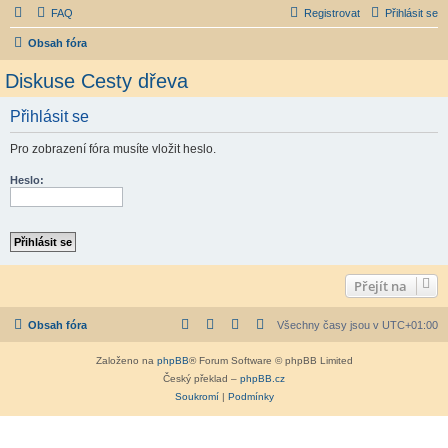
FAQ
Registrovat
Přihlásit se
Obsah fóra
Diskuse Cesty dřeva
Přihlásit se
Pro zobrazení fóra musíte vložit heslo.
Heslo:
Přejít na
Obsah fóra
Všechny časy jsou v
UTC+01:00
Založeno na
phpBB
® Forum Software © phpBB Limited
Český překlad –
phpBB.cz
Soukromí
|
Podmínky