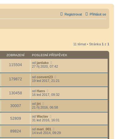
Registrovat
Přihlásit se
11 témat • Stránka
1
z
1
ZOBRAZENÍ
POSLEDNÍ PŘÍSPĚVEK
od
jardako
115504
27 říj 2020, 07:42
od
convert23
179872
19 led 2017, 21:21
od
Hans
130458
16 led 2017, 09:32
od
jiri
30007
21 říj 2016, 06:58
od
Waclav
52809
31 led 2016, 16:01
od
mari_001
89824
14 kvě 2014, 09:29