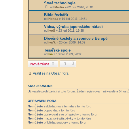
Stará technologie
od
Martin
»
02 bře 2010, 20:01
Bible řezbářů
od
Honza
»
19 led 2011, 19:51
Videa, výroba japonského nářadí
od
IvoS
»
23 led 2011, 19:38
Dřevěné kostely a zvonice v Evropě
od
iva*k
»
20 čer 2009, 14:09
Tesařské spoje
od
Iva
»
13 bře 2009, 20:08
Nové téma
Vrátit se na Obsah fóra
KDO JE ONLINE
Uživatelé prohlížející si toto fórum: Žádní registrovaní uživatelé a 5 host
OPRÁVNĚNÍ FÓRA
Nemůžete
zakládat nová témata v tomto fóru
Nemůžete
odpovídat v tomto fóru
Nemůžete
upravovat své příspěvky v tomto fóru
Nemůžete
mazat své příspěvky v tomto fóru
Nemůžete
přikládat soubory v tomto fóru