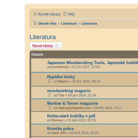
Rychlé odkazy
FAQ
Obsah fóra
Literatura
Literatura
Literatura
Nové téma
TÉMATA
Japanese Woodworking Tools, Japonské hoblí
od
modehnal
»
21 bře 2017, 13:50
Digitální knihy
od
Martin
»
22 bře 2010, 09:14
woodworking magazin
od
Tim
»
08 pro 2014, 21:14
Mortise & Tenon magazine
od
matujej@gmail.com
»
08 bře 2016, 23:17
Kniha-staré hoblíky v pdf.
od
Roman
»
13 dub 2013, 02:36
Kronika práce
od
mari_001
»
04 kvě 2014, 18:33