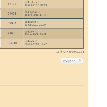
od
krokus
67712
16 dub 2012, 04:49
od
zdenek
94023
18 bře 2011, 17:46
od
Martin
52944
23 led 2011, 20:20
od
iva*k
41666
20 čer 2009, 14:09
od
iva*k
104310
06 dub 2009, 12:42
11 témat • Stránka
1
z
1
Přejít na