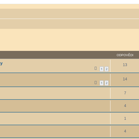
ODPOVĚDI
ky
13
1
2
14
1
2
7
4
1
4