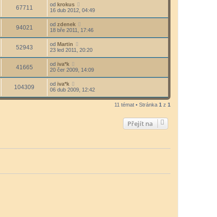
od
krokus
67711
16 dub 2012, 04:49
od
zdenek
94021
18 bře 2011, 17:46
od
Martin
52943
23 led 2011, 20:20
od
iva*k
41665
20 čer 2009, 14:09
od
iva*k
104309
06 dub 2009, 12:42
11 témat • Stránka
1
z
1
Přejít na