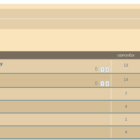
ODPOVĚDI
ky
13
1
2
14
1
2
7
4
1
4