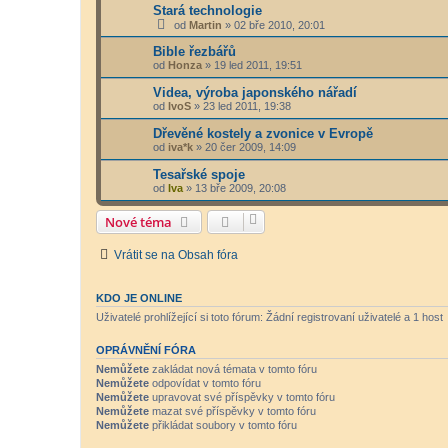
Stará technologie
od
Martin
»
02 bře 2010, 20:01
Bible řezbářů
od
Honza
»
19 led 2011, 19:51
Videa, výroba japonského nářadí
od
IvoS
»
23 led 2011, 19:38
Dřevěné kostely a zvonice v Evropě
od
iva*k
»
20 čer 2009, 14:09
Tesařské spoje
od
Iva
»
13 bře 2009, 20:08
Nové téma
Vrátit se na Obsah fóra
KDO JE ONLINE
Uživatelé prohlížející si toto fórum: Žádní registrovaní uživatelé a 1 host
OPRÁVNĚNÍ FÓRA
Nemůžete
zakládat nová témata v tomto fóru
Nemůžete
odpovídat v tomto fóru
Nemůžete
upravovat své příspěvky v tomto fóru
Nemůžete
mazat své příspěvky v tomto fóru
Nemůžete
přikládat soubory v tomto fóru