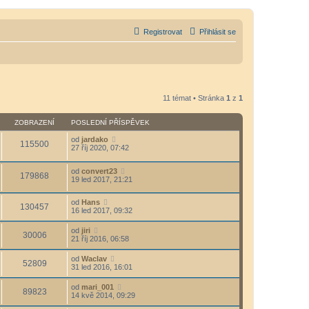
Registrovat
Přihlásit se
11 témat • Stránka
1
z
1
ZOBRAZENÍ
POSLEDNÍ PŘÍSPĚVEK
od
jardako
115500
27 říj 2020, 07:42
od
convert23
179868
19 led 2017, 21:21
od
Hans
130457
16 led 2017, 09:32
od
jiri
30006
21 říj 2016, 06:58
od
Waclav
52809
31 led 2016, 16:01
od
mari_001
89823
14 kvě 2014, 09:29