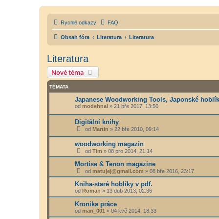
Rychlé odkazy
FAQ
Obsah fóra
Literatura
Literatura
Literatura
Nové téma
TÉMATA
Japanese Woodworking Tools, Japonské hoblí
od
modehnal
»
21 bře 2017, 13:50
Digitální knihy
od
Martin
»
22 bře 2010, 09:14
woodworking magazin
od
Tim
»
08 pro 2014, 21:14
Mortise & Tenon magazine
od
matujej@gmail.com
»
08 bře 2016, 23:17
Kniha-staré hoblíky v pdf.
od
Roman
»
13 dub 2013, 02:36
Kronika práce
od
mari_001
»
04 kvě 2014, 18:33