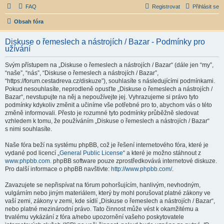
FAQ
Registrovat
Přihlásit se
Obsah fóra
Diskuse o řemeslech a nástrojích / Bazar - Podmínky pro
užívání
Svým přístupem na „Diskuse o řemeslech a nástrojích / Bazar“ (dále jen “my”,
“naše”, “nás”, “Diskuse o řemeslech a nástrojích / Bazar”,
“https://forum.cestadreva.cz/diskuze”), souhlasíte s následujícími podmínkami.
Pokud nesouhlasíte, neprodleně opusťte „Diskuse o řemeslech a nástrojích /
Bazar“, nevstupujte na něj a nepoužívejte jej. Vyhrazujeme si právo tyto
podmínky kdykoliv změnit a učiníme vše potřebné pro to, abychom vás o této
změně informovali. Přesto je rozumné tyto podmínky průběžně sledovat
vzhledem k tomu, že používáním „Diskuse o řemeslech a nástrojích / Bazar“
s nimi souhlasíte.
Naše fóra beží na systému phpBB, což je řešení internetového fóra, které je
vydané pod licencí „
General Public License
“ a které je možno stáhnout z
www.phpbb.com
. phpBB software pouze zprostředkovává internetové diskuze.
Pro další informace o phpBB navštivte:
http://www.phpbb.com/
.
Zavazujete se nepřispívat na fórum pohoršujícím, hanlivým, nevhodným,
vulgárním nebo jiným materiálem, který by mohl porušovat platné zákony ve
vaší zemi, zákony v zemi, kde sídlí „Diskuse o řemeslech a nástrojích / Bazar“,
nebo platné mezinárodní právo. Tato činnost může vést k okamžitému a
trvalému vykázání z fóra a/nebo upozornění vašeho poskytovatele