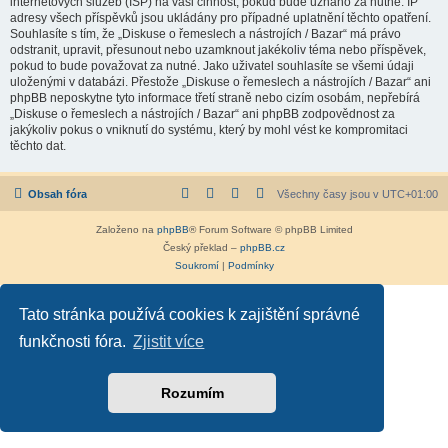
internetových služeb (ISP) na vaši činnost, pokud bude uznáno za nutné. IP
adresy všech příspěvků jsou ukládány pro případné uplatnění těchto opatření.
Souhlasíte s tím, že „Diskuse o řemeslech a nástrojích / Bazar“ má právo
odstranit, upravit, přesunout nebo uzamknout jakékoliv téma nebo příspěvek,
pokud to bude považovat za nutné. Jako uživatel souhlasíte se všemi údaji
uloženými v databázi. Přestože „Diskuse o řemeslech a nástrojích / Bazar“ ani
phpBB neposkytne tyto informace třetí straně nebo cizím osobám, nepřebírá
„Diskuse o řemeslech a nástrojích / Bazar“ ani phpBB zodpovědnost za
jakýkoliv pokus o vniknutí do systému, který by mohl vést ke kompromitaci
těchto dat.
Obsah fóra
Všechny časy jsou v
UTC+01:00
Založeno na
phpBB
® Forum Software © phpBB Limited
Český překlad –
phpBB.cz
Soukromí
|
Podmínky
Tato stránka používá cookies k zajištění správné
funkčnosti fóra.
Zjistit více
Rozumím