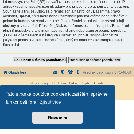
internetových služeb (ISP) na vaši činnost, pokud bude uznáno za nutné. IP
adresy všech příspěvků jsou ukládány pro případné uplatnění těchto opatření.
Souhlasíte s tím, že „Diskuse o řemeslech a nástrojích / Bazar“ má právo
odstranit, upravit, přesunout nebo uzamknout jakékoliv téma nebo příspěvek,
pokud to bude považovat za nutné. Jako uživatel souhlasíte se všemi údaji
uloženými v databázi. Přestože „Diskuse o řemeslech a nástrojích / Bazar“ ani
phpBB neposkytne tyto informace třetí straně nebo cizím osobám, nepřebírá
„Diskuse o řemeslech a nástrojích / Bazar“ ani phpBB zodpovědnost za
jakýkoliv pokus o vniknutí do systému, který by mohl vést ke kompromitaci
těchto dat.
Obsah fóra
Všechny časy jsou v
UTC+01:00
Založeno na
phpBB
® Forum Software © phpBB Limited
Český překlad –
phpBB.cz
Tato stránka používá cookies k zajištění správné
Soukromí
|
Podmínky
funkčnosti fóra.
Zjistit více
Rozumím