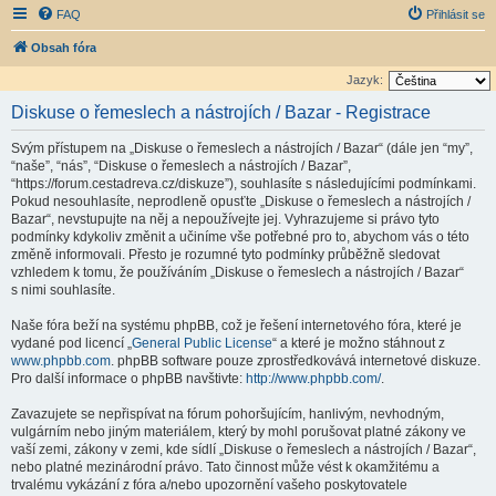
FAQ
Přihlásit se
Obsah fóra
Jazyk:
Diskuse o řemeslech a nástrojích / Bazar - Registrace
Svým přístupem na „Diskuse o řemeslech a nástrojích / Bazar“ (dále jen “my”,
“naše”, “nás”, “Diskuse o řemeslech a nástrojích / Bazar”,
“https://forum.cestadreva.cz/diskuze”), souhlasíte s následujícími podmínkami.
Pokud nesouhlasíte, neprodleně opusťte „Diskuse o řemeslech a nástrojích /
Bazar“, nevstupujte na něj a nepoužívejte jej. Vyhrazujeme si právo tyto
podmínky kdykoliv změnit a učiníme vše potřebné pro to, abychom vás o této
změně informovali. Přesto je rozumné tyto podmínky průběžně sledovat
vzhledem k tomu, že používáním „Diskuse o řemeslech a nástrojích / Bazar“
s nimi souhlasíte.
Naše fóra beží na systému phpBB, což je řešení internetového fóra, které je
vydané pod licencí „
General Public License
“ a které je možno stáhnout z
www.phpbb.com
. phpBB software pouze zprostředkovává internetové diskuze.
Pro další informace o phpBB navštivte:
http://www.phpbb.com/
.
Zavazujete se nepřispívat na fórum pohoršujícím, hanlivým, nevhodným,
vulgárním nebo jiným materiálem, který by mohl porušovat platné zákony ve
vaší zemi, zákony v zemi, kde sídlí „Diskuse o řemeslech a nástrojích / Bazar“,
nebo platné mezinárodní právo. Tato činnost může vést k okamžitému a
trvalému vykázání z fóra a/nebo upozornění vašeho poskytovatele