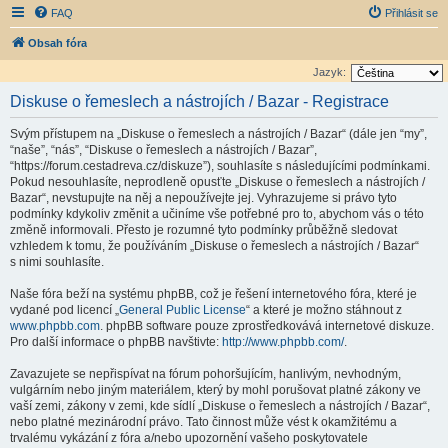
FAQ
Přihlásit se
Obsah fóra
Jazyk:
Diskuse o řemeslech a nástrojích / Bazar - Registrace
Svým přístupem na „Diskuse o řemeslech a nástrojích / Bazar“ (dále jen “my”,
“naše”, “nás”, “Diskuse o řemeslech a nástrojích / Bazar”,
“https://forum.cestadreva.cz/diskuze”), souhlasíte s následujícími podmínkami.
Pokud nesouhlasíte, neprodleně opusťte „Diskuse o řemeslech a nástrojích /
Bazar“, nevstupujte na něj a nepoužívejte jej. Vyhrazujeme si právo tyto
podmínky kdykoliv změnit a učiníme vše potřebné pro to, abychom vás o této
změně informovali. Přesto je rozumné tyto podmínky průběžně sledovat
vzhledem k tomu, že používáním „Diskuse o řemeslech a nástrojích / Bazar“
s nimi souhlasíte.
Naše fóra beží na systému phpBB, což je řešení internetového fóra, které je
vydané pod licencí „
General Public License
“ a které je možno stáhnout z
www.phpbb.com
. phpBB software pouze zprostředkovává internetové diskuze.
Pro další informace o phpBB navštivte:
http://www.phpbb.com/
.
Zavazujete se nepřispívat na fórum pohoršujícím, hanlivým, nevhodným,
vulgárním nebo jiným materiálem, který by mohl porušovat platné zákony ve
vaší zemi, zákony v zemi, kde sídlí „Diskuse o řemeslech a nástrojích / Bazar“,
nebo platné mezinárodní právo. Tato činnost může vést k okamžitému a
trvalému vykázání z fóra a/nebo upozornění vašeho poskytovatele