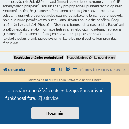
internetových služeb (ISP) na vaši činnost, pokud bude uznáno za nutné. IP
adresy všech příspěvků jsou ukládány pro případné uplatnění těchto opatření.
Souhlasíte s tím, že „Diskuse o řemeslech a nástrojích / Bazar“ má právo
odstranit, upravit, přesunout nebo uzamknout jakékoliv téma nebo příspěvek,
pokud to bude považovat za nutné. Jako uživatel souhlasíte se všemi údaji
uloženými v databázi. Přestože „Diskuse o řemeslech a nástrojích / Bazar“ ani
phpBB neposkytne tyto informace třetí straně nebo cizím osobám, nepřebírá
„Diskuse o řemeslech a nástrojích / Bazar“ ani phpBB zodpovědnost za
jakýkoliv pokus o vniknutí do systému, který by mohl vést ke kompromitaci
těchto dat.
Obsah fóra
Všechny časy jsou v
UTC+01:00
Založeno na
phpBB
® Forum Software © phpBB Limited
Český překlad –
phpBB.cz
Tato stránka používá cookies k zajištění správné
Soukromí
|
Podmínky
funkčnosti fóra.
Zjistit více
Rozumím