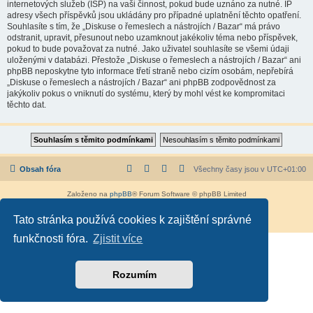
internetových služeb (ISP) na vaši činnost, pokud bude uznáno za nutné. IP
adresy všech příspěvků jsou ukládány pro případné uplatnění těchto opatření.
Souhlasíte s tím, že „Diskuse o řemeslech a nástrojích / Bazar“ má právo
odstranit, upravit, přesunout nebo uzamknout jakékoliv téma nebo příspěvek,
pokud to bude považovat za nutné. Jako uživatel souhlasíte se všemi údaji
uloženými v databázi. Přestože „Diskuse o řemeslech a nástrojích / Bazar“ ani
phpBB neposkytne tyto informace třetí straně nebo cizím osobám, nepřebírá
„Diskuse o řemeslech a nástrojích / Bazar“ ani phpBB zodpovědnost za
jakýkoliv pokus o vniknutí do systému, který by mohl vést ke kompromitaci
těchto dat.
Obsah fóra
Všechny časy jsou v
UTC+01:00
Založeno na
phpBB
® Forum Software © phpBB Limited
Český překlad –
phpBB.cz
Tato stránka používá cookies k zajištění správné
Soukromí
|
Podmínky
funkčnosti fóra.
Zjistit více
Rozumím