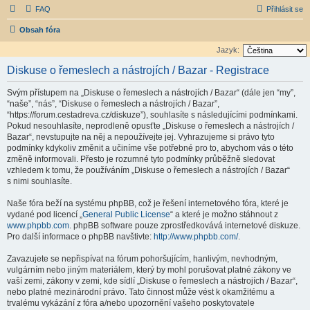
FAQ
Přihlásit se
Obsah fóra
Jazyk:
Diskuse o řemeslech a nástrojích / Bazar - Registrace
Svým přístupem na „Diskuse o řemeslech a nástrojích / Bazar“ (dále jen “my”,
“naše”, “nás”, “Diskuse o řemeslech a nástrojích / Bazar”,
“https://forum.cestadreva.cz/diskuze”), souhlasíte s následujícími podmínkami.
Pokud nesouhlasíte, neprodleně opusťte „Diskuse o řemeslech a nástrojích /
Bazar“, nevstupujte na něj a nepoužívejte jej. Vyhrazujeme si právo tyto
podmínky kdykoliv změnit a učiníme vše potřebné pro to, abychom vás o této
změně informovali. Přesto je rozumné tyto podmínky průběžně sledovat
vzhledem k tomu, že používáním „Diskuse o řemeslech a nástrojích / Bazar“
s nimi souhlasíte.
Naše fóra beží na systému phpBB, což je řešení internetového fóra, které je
vydané pod licencí „
General Public License
“ a které je možno stáhnout z
www.phpbb.com
. phpBB software pouze zprostředkovává internetové diskuze.
Pro další informace o phpBB navštivte:
http://www.phpbb.com/
.
Zavazujete se nepřispívat na fórum pohoršujícím, hanlivým, nevhodným,
vulgárním nebo jiným materiálem, který by mohl porušovat platné zákony ve
vaší zemi, zákony v zemi, kde sídlí „Diskuse o řemeslech a nástrojích / Bazar“,
nebo platné mezinárodní právo. Tato činnost může vést k okamžitému a
trvalému vykázání z fóra a/nebo upozornění vašeho poskytovatele