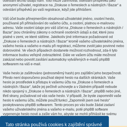
odeslání těchto údajů nám. Toto může zahrnovat: odeslání příspěvků jako
anonymní uživatel, registrace na „Diskuse o řemeslech a nástrojích / Bazar“ a
odeslání příspěvků po vaší registrace, když jste přihlášeni.
Váš účet bude přinejmenším obsahovat uživatelské jméno, osobní heslo,
používané při přihlašování do vašeho účtu, a osobní, platnou e-mailovou
adresu. Vaše osobní údaje pro váš účet na „Diskuse o řemeslech a nástrojích /
Bazar“ jsou chráněny zákony o ochraně osobních údajů a dat, které jsou
platné v zemi, ve které sídlíme. Jakékoliv jiné informace požadované od
„Diskuse o řemeslech a nástrojích / Bazar“ kromě vašeho uživatelského jména,
vašeho hesla a vašeho e-mailu při registraci, můžeme zvolit jako povinné nebo
dobrovolné. Ve všech případech dostanete možnost rozhodnout, zda-li tyto
informace budou veřejně zobrazitelné. Dále ve vašem účtu máte možnost
zakázat nebo povolit zasílání automaticky vytvářených e-mailů phpBB
softwarem na váš e-mail.
Vaše heslo je zašifrováno (jednosměrný hash) pro zajištění jeho bezpečnosti.
Přesto není doporučeno používat stejné heslo na dalších stránkách. Vaše
heslo je prostředek k přístupu k vašemu účtu na „Diskuse o řemeslech a
nástrojích / Bazar“, takže jej pečlivě uchovejte a v žádném případě nebude
nikdo spojený s „Diskuse o řemeslech a nástrojích / Bazar“, phpBB nebo jiné,
třetí strany, požadovat od vás vaše heslo. V případě, že byste zapomněli vaše
heslo k vašemu účtu, můžete použít funkci „Zapomněl jsem své heslo“
poskytovanou phpBB softwarem. Tento proces po vás bude žádat zadaní
vašeho uživatelského jména a vašeho e-mailu, poté phpBB software
vygeneruje heslo nové a zašle vám ho, abyste se mohli přihlásit ke svému
účtu.
Tato stránka používá cookies k zajištění správné