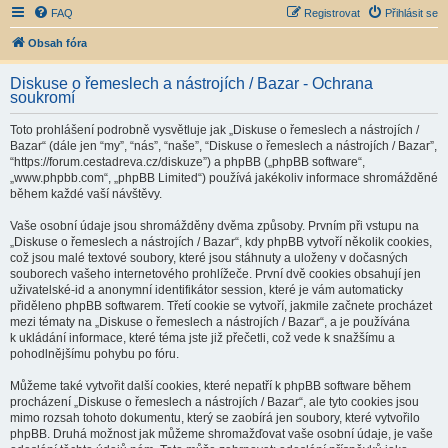
FAQ
Registrovat
Přihlásit se
Obsah fóra
Diskuse o řemeslech a nástrojích / Bazar - Ochrana
soukromí
Toto prohlášení podrobně vysvětluje jak „Diskuse o řemeslech a nástrojích /
Bazar“ (dále jen “my”, “nás”, “naše”, “Diskuse o řemeslech a nástrojích / Bazar”,
“https://forum.cestadreva.cz/diskuze”) a phpBB („phpBB software“,
„www.phpbb.com“, „phpBB Limited“) používá jakékoliv informace shromážděné
během každé vaší návštěvy.
Vaše osobní údaje jsou shromážděny dvěma způsoby. Prvním při vstupu na
„Diskuse o řemeslech a nástrojích / Bazar“, kdy phpBB vytvoří několik cookies,
což jsou malé textové soubory, které jsou stáhnuty a uloženy v dočasných
souborech vašeho internetového prohlížeče. První dvě cookies obsahují jen
uživatelské-id a anonymní identifikátor session, které je vám automaticky
přiděleno phpBB softwarem. Třetí cookie se vytvoří, jakmile začnete procházet
mezi tématy na „Diskuse o řemeslech a nástrojích / Bazar“, a je používána
k ukládání informace, které téma jste již přečetli, což vede k snažšímu a
pohodlnějšímu pohybu po fóru.
Můžeme také vytvořit další cookies, které nepatří k phpBB software během
procházení „Diskuse o řemeslech a nástrojích / Bazar“, ale tyto cookies jsou
mimo rozsah tohoto dokumentu, který se zaobírá jen soubory, které vytvořilo
phpBB. Druhá možnost jak můžeme shromažďovat vaše osobní údaje, je vaše