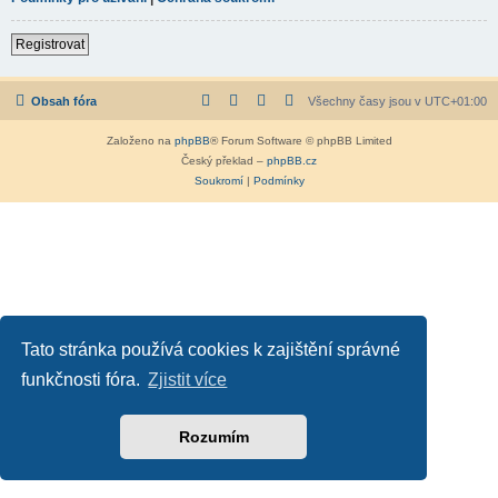
Registrovat
Obsah fóra
Všechny časy jsou v
UTC+01:00
Založeno na
phpBB
® Forum Software © phpBB Limited
Český překlad –
phpBB.cz
Soukromí
|
Podmínky
Tato stránka používá cookies k zajištění správné
funkčnosti fóra.
Zjistit více
Rozumím