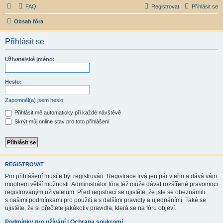
FAQ
Registrovat
Přihlásit se
Obsah fóra
Přihlásit se
Uživatelské jméno:
Heslo:
Zapomněl(a) jsem heslo
Přihlásit mě automaticky při každé návštěvě
Skrýt můj online stav pro toto přihlášení
REGISTROVAT
Pro přihlášení musíte být registrován. Registrace trvá jen pár vteřin a dává vám
mnohem větší možnosti. Administrátor fóra též může dávat rozšířené pravomoci
registrovaným uživatelům. Před registrací se ujistěte, že jste se obeznámili
s našimi podmínkami pro použití a s dalšími pravidly a ujednáními. Také se
ujistěte, že si přečtete jakákoliv pravidla, která se na fóru objeví.
Podmínky pro užívání
|
Ochrana soukromí