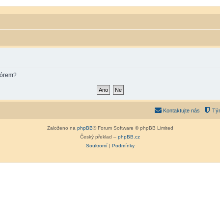
fórem?
Kontaktujte nás
Tý
Založeno na
phpBB
® Forum Software © phpBB Limited
Český překlad –
phpBB.cz
Soukromí
|
Podmínky