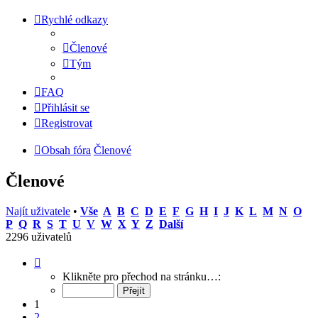
Rychlé odkazy
Členové
Tým
FAQ
Přihlásit se
Registrovat
Obsah fóra
Členové
Členové
Najít uživatele
•
Vše
A
B
C
D
E
F
G
H
I
J
K
L
M
N
O
P
Q
R
S
T
U
V
W
X
Y
Z
Další
2296 uživatelů
Stránka
1
Klikněte pro přechod na stránku…:
z
92
1
2