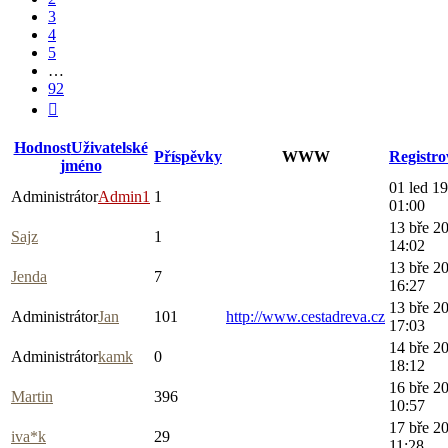
3
4
5
…
92
Další
Hodnost
Uživatelské
Příspěvky
WWW
Registr
jméno
01 led 1
Administrátor
Admin1
1
01:00
13 bře 2
Sajz
1
14:02
13 bře 2
Jenda
7
16:27
13 bře 2
Administrátor
Jan
101
http://www.cestadreva.cz
17:03
14 bře 2
Administrátor
kamk
0
18:12
16 bře 2
Martin
396
10:57
17 bře 2
iva*k
29
11:28