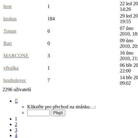
22 led 2
host
1
14:26
29 led 2
krokus
184
19:55
07 úno
Tomas
6
2010, 18
09 úno
Bart
0
2010, 20
16 úno
MARCONE
3
2010, 21
06 bře 2
věruška
1
22:00
14 bře 2
houbolovec
7
09:02
2296 uživatelů
Stránka
1
Klikněte pro přechod na stránku…:
z
92
1
2
3
4