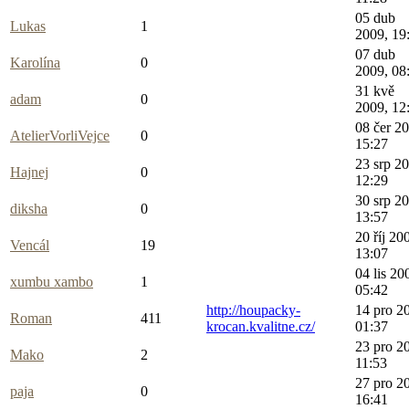
05 dub
Lukas
1
2009, 19
07 dub
Karolína
0
2009, 08
31 kvě
adam
0
2009, 12
08 čer 2
AtelierVorliVejce
0
15:27
23 srp 2
Hajnej
0
12:29
30 srp 2
diksha
0
13:57
20 říj 20
Vencál
19
13:07
04 lis 20
xumbu xambo
1
05:42
http://houpacky-
14 pro 2
Roman
411
krocan.kvalitne.cz/
01:37
23 pro 2
Mako
2
11:53
27 pro 2
paja
0
16:41