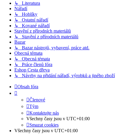
↳ Literatura
Nářadí
↳ Hoblíky
↳ Ostatní nářadí
↳ Kované nářadí
Stavění z přírodních materiálů
↳ Stavění z přírodních materiálů
Bazar
↳ Bazar nástrojů, vybavení, práce atd.
Obecná témata
↳ Obecná témata
↳ Práce členů fóra
Eshop Cesta dřeva
↳ Návrhy na přidání nářadí, výrobků a jiného zboží
Obsah fóra
Členové
Tým
Kontaktujte nás
Všechny časy jsou v
UTC+01:00
Smazat cookies
Všechny časy jsou v
UTC+01:00