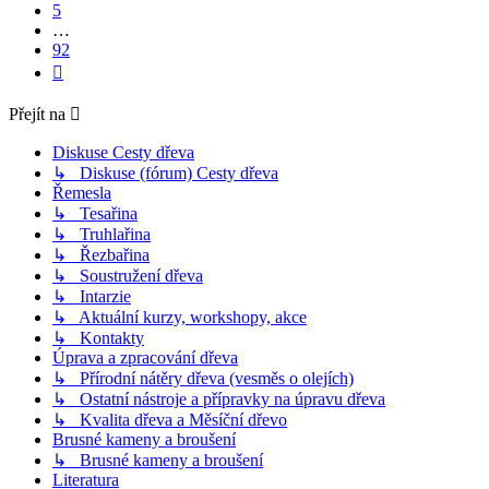
5
…
92
Další
Přejít na
Diskuse Cesty dřeva
↳ Diskuse (fórum) Cesty dřeva
Řemesla
↳ Tesařina
↳ Truhlařina
↳ Řezbařina
↳ Soustružení dřeva
↳ Intarzie
↳ Aktuální kurzy, workshopy, akce
↳ Kontakty
Úprava a zpracování dřeva
↳ Přírodní nátěry dřeva (vesměs o olejích)
↳ Ostatní nástroje a přípravky na úpravu dřeva
↳ Kvalita dřeva a Měsíční dřevo
Brusné kameny a broušení
↳ Brusné kameny a broušení
Literatura