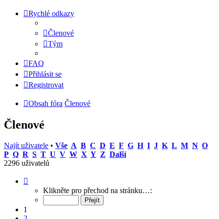
Rychlé odkazy
Členové
Tým
FAQ
Přihlásit se
Registrovat
Obsah fóra
Členové
Členové
Najít uživatele
•
Vše
A
B
C
D
E
F
G
H
I
J
K
L
M
N
O
P
Q
R
S
T
U
V
W
X
Y
Z
Další
2296 uživatelů
Stránka
1
Klikněte pro přechod na stránku…:
z
92
1
2