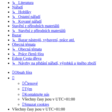
↳ Literatura
Nářadí
↳ Hoblíky
↳ Ostatní nářadí
↳ Kované nářadí
Stavění z přírodních materiálů
↳ Stavění z přírodních materiálů
Bazar
↳ Bazar nástrojů, vybavení, práce atd.
Obecná témata
↳ Obecná témata
↳ Práce členů fóra
Eshop Cesta dřeva
↳ Návrhy na přidání nářadí, výrobků a jiného zboží
Obsah fóra
Členové
Tým
Kontaktujte nás
Všechny časy jsou v
UTC+01:00
Smazat cookies
Všechny časy jsou v
UTC+01:00