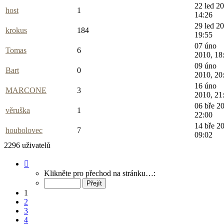
22 led 2
host
1
14:26
29 led 2
krokus
184
19:55
07 úno
Tomas
6
2010, 18
09 úno
Bart
0
2010, 20
16 úno
MARCONE
3
2010, 21
06 bře 2
věruška
1
22:00
14 bře 2
houbolovec
7
09:02
2296 uživatelů
Stránka
1
Klikněte pro přechod na stránku…:
z
92
1
2
3
4