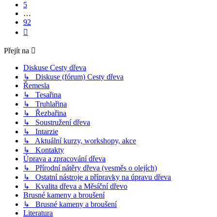
5
…
92
Další
Přejít na
Diskuse Cesty dřeva
↳ Diskuse (fórum) Cesty dřeva
Řemesla
↳ Tesařina
↳ Truhlařina
↳ Řezbařina
↳ Soustružení dřeva
↳ Intarzie
↳ Aktuální kurzy, workshopy, akce
↳ Kontakty
Úprava a zpracování dřeva
↳ Přírodní nátěry dřeva (vesměs o olejích)
↳ Ostatní nástroje a přípravky na úpravu dřeva
↳ Kvalita dřeva a Měsíční dřevo
Brusné kameny a broušení
↳ Brusné kameny a broušení
Literatura