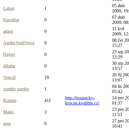
05 dub
Lukas
1
2009, 19
07 dub
Karolína
0
2009, 08
31 kvě
adam
0
2009, 12
08 čer 2
AtelierVorliVejce
0
15:27
23 srp 2
Hajnej
0
12:29
30 srp 2
diksha
0
13:57
20 říj 20
Vencál
19
13:07
04 lis 20
xumbu xambo
1
05:42
http://houpacky-
14 pro 2
Roman
411
krocan.kvalitne.cz/
01:37
23 pro 2
Mako
2
11:53
27 pro 2
paja
0
16:41