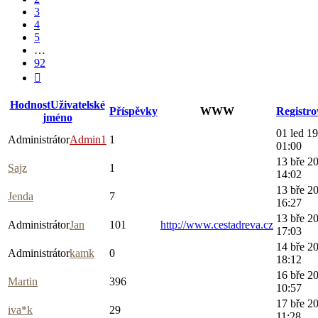
3
4
5
…
92
Další
Hodnost
Uživatelské
Příspěvky
WWW
Registr
jméno
01 led 1
Administrátor
Admin1
1
01:00
13 bře 2
Sajz
1
14:02
13 bře 2
Jenda
7
16:27
13 bře 2
Administrátor
Jan
101
http://www.cestadreva.cz
17:03
14 bře 2
Administrátor
kamk
0
18:12
16 bře 2
Martin
396
10:57
17 bře 2
iva*k
29
11:28