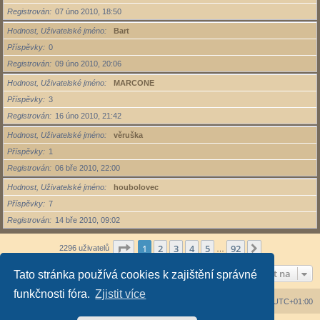
Registrován
07 úno 2010, 18:50
Hodnost, Uživatelské jméno
Bart
Příspěvky
0
Registrován
09 úno 2010, 20:06
Hodnost, Uživatelské jméno
MARCONE
Příspěvky
3
Registrován
16 úno 2010, 21:42
Hodnost, Uživatelské jméno
věruška
Příspěvky
1
Registrován
06 bře 2010, 22:00
Hodnost, Uživatelské jméno
houbolovec
Příspěvky
7
Registrován
14 bře 2010, 09:02
Stránka
1
z
92
1
2
3
4
5
92
Další
2296 uživatelů
…
Přejít na
Tato stránka používá cookies k zajištění správné
funkčnosti fóra.
Zjistit více
Obsah fóra
Všechny časy jsou v
UTC+01:00