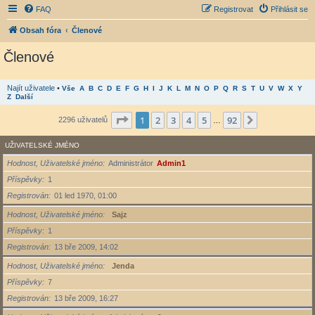
FAQ
Registrovat
Přihlásit se
Obsah fóra
Členové
Členové
Najít uživatele
•
Vše
A
B
C
D
E
F
G
H
I
J
K
L
M
N
O
P
Q
R
S
T
U
V
W
X
Y
Z
Další
Stránka
1
z
92
1
2
3
4
5
92
Další
2296 uživatelů
…
UŽIVATELSKÉ JMÉNO
Hodnost, Uživatelské jméno
Administrátor
Admin1
Příspěvky
1
Registrován
01 led 1970, 01:00
Hodnost, Uživatelské jméno
Sajz
Příspěvky
1
Registrován
13 bře 2009, 14:02
Hodnost, Uživatelské jméno
Jenda
Příspěvky
7
Registrován
13 bře 2009, 16:27