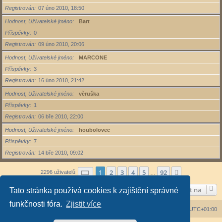
Registrován
07 úno 2010, 18:50
Hodnost, Uživatelské jméno
Bart
Příspěvky
0
Registrován
09 úno 2010, 20:06
Hodnost, Uživatelské jméno
MARCONE
Příspěvky
3
Registrován
16 úno 2010, 21:42
Hodnost, Uživatelské jméno
věruška
Příspěvky
1
Registrován
06 bře 2010, 22:00
Hodnost, Uživatelské jméno
houbolovec
Příspěvky
7
Registrován
14 bře 2010, 09:02
Stránka
1
z
92
1
2
3
4
5
92
Další
2296 uživatelů
…
Přejít na
Tato stránka používá cookies k zajištění správné
funkčnosti fóra.
Zjistit více
Obsah fóra
Všechny časy jsou v
UTC+01:00