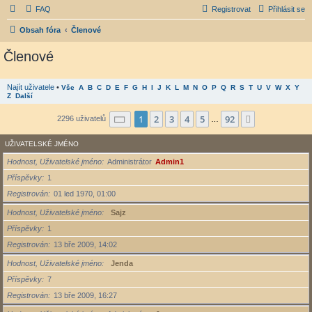
FAQ
Registrovat
Přihlásit se
Obsah fóra
Členové
Členové
Najít uživatele
•
Vše
A
B
C
D
E
F
G
H
I
J
K
L
M
N
O
P
Q
R
S
T
U
V
W
X
Y
Z
Další
Stránka
1
z
92
1
2
3
4
5
92
Další
2296 uživatelů
…
UŽIVATELSKÉ JMÉNO
Hodnost, Uživatelské jméno
Administrátor
Admin1
Příspěvky
1
Registrován
01 led 1970, 01:00
Hodnost, Uživatelské jméno
Sajz
Příspěvky
1
Registrován
13 bře 2009, 14:02
Hodnost, Uživatelské jméno
Jenda
Příspěvky
7
Registrován
13 bře 2009, 16:27