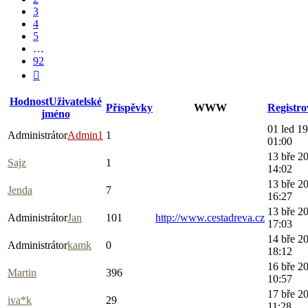
3
4
5
…
92
Další
Hodnost
Uživatelské
Příspěvky
WWW
Registr
jméno
01 led 1
Administrátor
Admin1
1
01:00
13 bře 2
Sajz
1
14:02
13 bře 2
Jenda
7
16:27
13 bře 2
Administrátor
Jan
101
http://www.cestadreva.cz
17:03
14 bře 2
Administrátor
kamk
0
18:12
16 bře 2
Martin
396
10:57
17 bře 2
iva*k
29
11:28