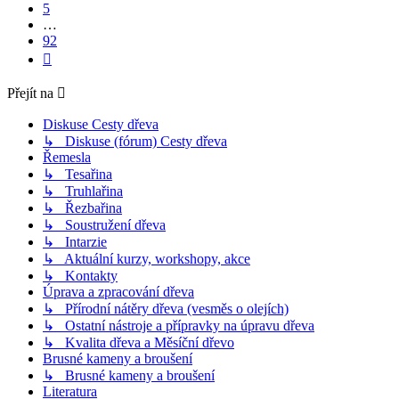
5
…
92
Další
Přejít na
Diskuse Cesty dřeva
↳ Diskuse (fórum) Cesty dřeva
Řemesla
↳ Tesařina
↳ Truhlařina
↳ Řezbařina
↳ Soustružení dřeva
↳ Intarzie
↳ Aktuální kurzy, workshopy, akce
↳ Kontakty
Úprava a zpracování dřeva
↳ Přírodní nátěry dřeva (vesměs o olejích)
↳ Ostatní nástroje a přípravky na úpravu dřeva
↳ Kvalita dřeva a Měsíční dřevo
Brusné kameny a broušení
↳ Brusné kameny a broušení
Literatura