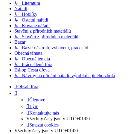
↳ Literatura
Nářadí
↳ Hoblíky
↳ Ostatní nářadí
↳ Kované nářadí
Stavění z přírodních materiálů
↳ Stavění z přírodních materiálů
Bazar
↳ Bazar nástrojů, vybavení, práce atd.
Obecná témata
↳ Obecná témata
↳ Práce členů fóra
Eshop Cesta dřeva
↳ Návrhy na přidání nářadí, výrobků a jiného zboží
Obsah fóra
Členové
Tým
Kontaktujte nás
Všechny časy jsou v
UTC+01:00
Smazat cookies
Všechny časy jsou v
UTC+01:00