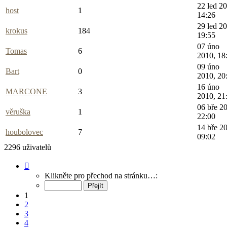
22 led 2
host
1
14:26
29 led 2
krokus
184
19:55
07 úno
Tomas
6
2010, 18
09 úno
Bart
0
2010, 20
16 úno
MARCONE
3
2010, 21
06 bře 2
věruška
1
22:00
14 bře 2
houbolovec
7
09:02
2296 uživatelů
Stránka
1
Klikněte pro přechod na stránku…:
z
92
1
2
3
4