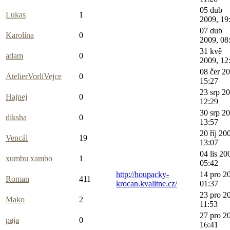
05 dub
Lukas
1
2009, 19
07 dub
Karolína
0
2009, 08
31 kvě
adam
0
2009, 12
08 čer 2
AtelierVorliVejce
0
15:27
23 srp 2
Hajnej
0
12:29
30 srp 2
diksha
0
13:57
20 říj 20
Vencál
19
13:07
04 lis 20
xumbu xambo
1
05:42
http://houpacky-
14 pro 2
Roman
411
krocan.kvalitne.cz/
01:37
23 pro 2
Mako
2
11:53
27 pro 2
paja
0
16:41