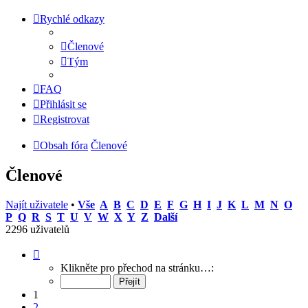
Rychlé odkazy
Členové
Tým
FAQ
Přihlásit se
Registrovat
Obsah fóra
Členové
Členové
Najít uživatele
•
Vše
A
B
C
D
E
F
G
H
I
J
K
L
M
N
O
P
Q
R
S
T
U
V
W
X
Y
Z
Další
2296 uživatelů
Stránka
1
Klikněte pro přechod na stránku…:
z
92
1
2