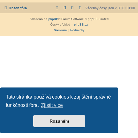
Obsah fóra
Všechny časy jsou v
UTC+01:00
Založeno na
phpBB
® Forum Software © phpBB Limited
Český překlad –
phpBB.cz
Soukromí
|
Podmínky
Tato stránka používá cookies k zajištění správné
funkčnosti fóra.
Zjistit více
Rozumím