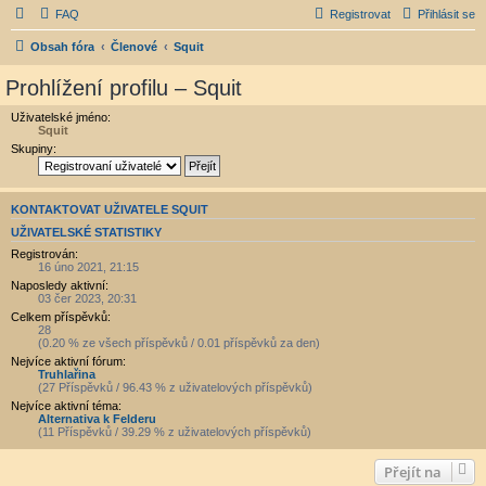
FAQ
Registrovat
Přihlásit se
Obsah fóra
Členové
Squit
Prohlížení profilu – Squit
Uživatelské jméno:
Squit
Skupiny:
KONTAKTOVAT UŽIVATELE SQUIT
UŽIVATELSKÉ STATISTIKY
Registrován:
16 úno 2021, 21:15
Naposledy aktivní:
03 čer 2023, 20:31
Celkem příspěvků:
28
(0.20 % ze všech příspěvků / 0.01 příspěvků za den)
Nejvíce aktivní fórum:
Truhlařina
(27 Příspěvků / 96.43 % z uživatelových příspěvků)
Nejvíce aktivní téma:
Alternativa k Felderu
(11 Příspěvků / 39.29 % z uživatelových příspěvků)
Přejít na