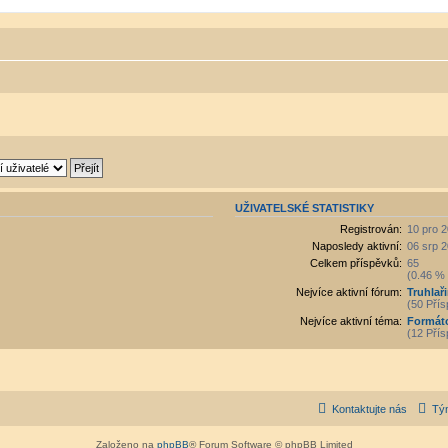
UŽIVATELSKÉ STATISTIKY
Registrován:
10 pro 2
Naposledy aktivní:
06 srp 2
Celkem příspěvků:
65
(0.46 % 
Nejvíce aktivní fórum:
Truhlař
(50 Přís
Nejvíce aktivní téma:
Formáto
(12 Přís
Kontaktujte nás
Tý
Založeno na
phpBB
® Forum Software © phpBB Limited