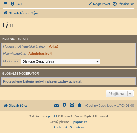
FAQ
Registrovat
Přihlásit se
Obsah fóra
Tým
Tým
ADMINISTRÁTOŘI
Hodnost, Uživatelské jméno
VojtaJ
Hlavní skupina
Administrátoři
Moderátor
GLOBÁLNÍ MODERÁTOŘI
Pro zvolené kriteria nebyl nalezen žádný uživatel.
Přejít na
Obsah fóra
Všechny časy jsou v
UTC+01:00
Založeno na
phpBB
® Forum Software © phpBB Limited
Český překlad –
phpBB.cz
Soukromí
|
Podmínky