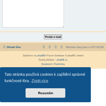
Obsah fóra
Všechny časy jsou v
UTC+01:00
Založeno na
phpBB
® Forum Software © phpBB Limited
Český překlad –
phpBB.cz
Soukromí
|
Podmínky
Tato stránka používá cookies k zajištění správné
funkčnosti fóra.
Zjistit více
Rozumím