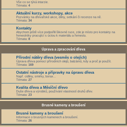
Vše co se týká intarzie.
Témata:
4
Aktuální kurzy, workshopy, akce
Pozvánky na dřevařské akce, dílny, setkání či recenze na ně.
Témata:
34
Kontakty
Abychom ještě více podpořili šikovné ruce, zde je místo pro kontakty na
řemeslníky pracující s úctou k materiálu a řemeslu.
Témata:
8
Úprava a zpracování dřeva
Přírodní nátěry dřeva (vesměs o olejích)
Úprava dřeva pomocí přírodních olejů, balzámů, kdy a proč je použít.
Témata:
169
Ostatní nástroje a přípravky na úpravu dřeva
Např. cidliny, smirky, borax...
Témata:
27
Kvalita dřeva a Měsíční dřevo
Duše dřeva a výrobků, používání vlastností druhů dřev.
Témata:
23
Brusné kameny a broušení
Brusné kameny a broušení
Informace o brusných kamenech a broušení.
Témata:
26