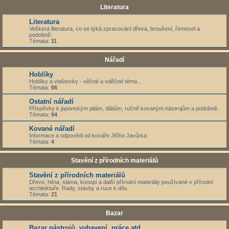
Literatura
Literatura
Veškerá literatura, co se týká zpracování dřeva, broušení, řemesel a
podobně.
Témata:
11
Nářadí
Hoblíky
Hoblíky a vlaštovky - věčné a vděčné téma...
Témata:
66
Ostatní nářadí
Příspěvky k japonským pilám, dlátům, ručně kovaným nástrojům a podobně.
Témata:
94
Kované nářadí
Informace a odpovědi od kováře Jiřího Javůrka.
Témata:
4
Stavění z přírodních materiálů
Stavění z přírodních materiálů
Dřevo, hlína, sláma, konopí a další přírodní materiály používané v přírodní
architektuře. Rady, stavby a ruce k dílu.
Témata:
21
Bazar
Bazar nástrojů, vybavení, práce atd.