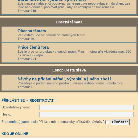
Zde můžete nabízet či poptávat různé nástroje nebo vybavení do dílen. Lze
také nabídnout či poptávat práci, aby se rozvíjelo české řemeslo.
Témata:
110
Obecná témata
Obecná témata
Vše ostatní, co se nehodí do zadaných témat.
Témata:
94
Práce členů fóra
Zde je prostor pro ukázky vašich prací. Prosím fotografie vkládejte max 530
px široké (72dpi).
Témata:
121
Eshop Cesta dřeva
Návrhy na přidání nářadí, výrobků a jiného zboží
Požádejte o přidání nového produktu na náš eshop pomocí tohoto fóra.
Témata:
1
PŘIHLÁSIT SE
•
REGISTROVAT
Uživatelské jméno:
Heslo:
Zapomněl(a) jsem heslo
Přihlásit mě automaticky při každé návštěvě
KDO JE ONLINE