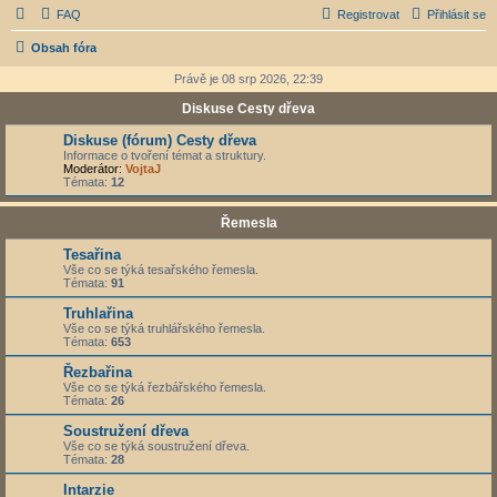
FAQ
Registrovat
Přihlásit se
Obsah fóra
Právě je 08 srp 2026, 22:39
Diskuse Cesty dřeva
Diskuse (fórum) Cesty dřeva
Informace o tvoření témat a struktury.
Moderátor:
VojtaJ
Témata:
12
Řemesla
Tesařina
Vše co se týká tesařského řemesla.
Témata:
91
Truhlařina
Vše co se týká truhlářského řemesla.
Témata:
653
Řezbařina
Vše co se týká řezbářského řemesla.
Témata:
26
Soustružení dřeva
Vše co se týká soustružení dřeva.
Témata:
28
Intarzie