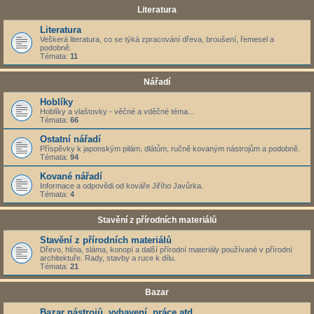
Literatura
Literatura
Veškerá literatura, co se týká zpracování dřeva, broušení, řemesel a
podobně.
Témata:
11
Nářadí
Hoblíky
Hoblíky a vlaštovky - věčné a vděčné téma...
Témata:
66
Ostatní nářadí
Příspěvky k japonským pilám, dlátům, ručně kovaným nástrojům a podobně.
Témata:
94
Kované nářadí
Informace a odpovědi od kováře Jiřího Javůrka.
Témata:
4
Stavění z přírodních materiálů
Stavění z přírodních materiálů
Dřevo, hlína, sláma, konopí a další přírodní materiály používané v přírodní
architektuře. Rady, stavby a ruce k dílu.
Témata:
21
Bazar
Bazar nástrojů, vybavení, práce atd.