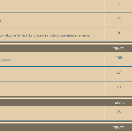
4
34
ě.
8
kontakty na řemeslníky pracující s úctou k materiálu a řemeslu.
TÉMATA
169
e použít.
27
23
TÉMATA
26
TÉMATA