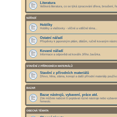
Literatura
Veškerá literatura, co se týká zpracování dřeva, broušení, 
NÁŘADÍ
Hoblíky
Hoblíky a vlaštovky - věčné a vděčné téma...
Ostatní nářadí
Příspěvky k japonským pilám, dlátům, ručně kovaným nástr
Kované nářadí
Informace a odpovědi od kováře Jiřího Javůrka.
STAVĚNÍ Z PŘÍRODNÍCH MATERIÁLŮ
Stavění z přírodních materiálů
Dřevo, hlína, sláma, konopí a další přírodní materiály použív
BAZAR
Bazar nástrojů, vybavení, práce atd.
Zde můžete nabízet či poptávat různé nástroje nebo vybavení
řemeslo.
OBECNÁ TÉMATA