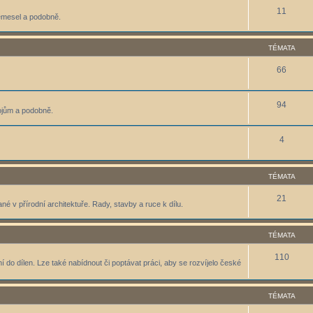
11
řemesel a podobně.
TÉMATA
66
94
ojům a podobně.
4
TÉMATA
21
ané v přírodní architektuře. Rady, stavby a ruce k dílu.
TÉMATA
110
 do dílen. Lze také nabídnout či poptávat práci, aby se rozvíjelo české
TÉMATA