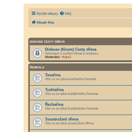
Rychlé odkazy
FAQ
Obsah fóra
DISKUSE CESTY DŘEVA
Diskuse (fórum) Cesty dřeva
Informace o tvoření témat a struktury.
Moderátor:
VojtaJ
ŘEMESLA
Tesařina
Vše co se týká tesařského řemesla.
Truhlařina
Vše co se týká truhlářského řemesla.
Řezbařina
Vše co se týká řezbářského řemesla.
Soustružení dřeva
Vše co se týká soustružení dřeva.