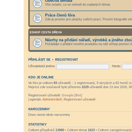
Obecná témata
Vše ostatní, co se nehodí do zadaných témat.
Práce členů fóra
Zde je prostor pro ukázky vašich prací. Prosím fotografie vk
ESHOP CESTA DŘEVA
Návrhy na přidání nářadí, výrobků a jiného zbo
Požádejte o přidání nového produktu na náš eshop pomocí to
PŘIHLÁSIT SE
•
REGISTROVAT
Uživatelské jméno:
Heslo:
KDO JE ONLINE
Ve fóru je celkem
83
uživatelů :: 1 registrovaný, 0 skrytých a 82 hostů (
Nejvíce zde současně bylo přítomno
2229
uživatelů dne 13 úno 2026, 0
Registrovaní uživatelé:
Google [Bot]
Legenda:
Administrátoři
,
Registrovaní uživatelé
NAROZENINY
Dnes nemá nikdo narozeniny
STATISTIKY
Celkem příspěvků
13980
• Celkem témat
1623
• Celkem zaregistrovaný