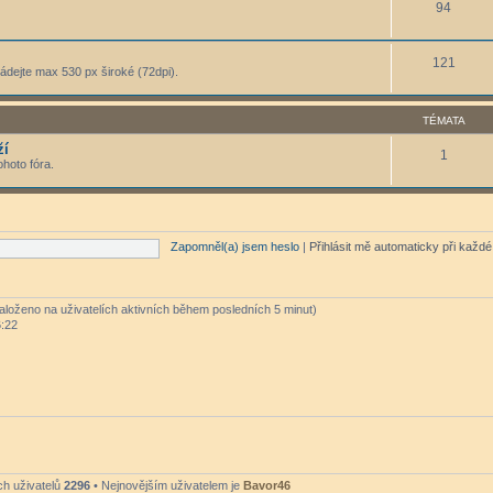
94
121
ládejte max 530 px široké (72dpi).
TÉMATA
ží
1
hoto fóra.
Zapomněl(a) jsem heslo
|
Přihlásit mě automaticky při každ
založeno na uživatelích aktivních během posledních 5 minut)
6:22
ch uživatelů
2296
• Nejnovějším uživatelem je
Bavor46