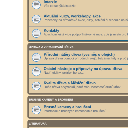
Intarzie
Vše co se týká intarzie.
Aktuální kurzy, workshopy, akce
Pozvánky na dřevařské akce, dílny, setkání či recenze na n
Kontakty
Abychom ještě více podpořili šikovné ruce, zde je místo pro 
ÚPRAVA A ZPRACOVÁNÍ DŘEVA
Přírodní nátěry dřeva (vesměs o olejích)
Úprava dřeva pomocí přírodních olejů, balzámů, kdy a proč j
Ostatní nástroje a přípravky na úpravu dřeva
Např. cidliny, smirky, borax...
Kvalita dřeva a Měsíční dřevo
Duše dřeva a výrobků, používání vlastností druhů dřev.
BRUSNÉ KAMENY A BROUŠENÍ
Brusné kameny a broušení
Informace o brusných kamenech a broušení.
LITERATURA