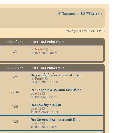
Registrovat
Přihlásit se
Právě je 08 srp 2026, 14:46
PŘÍSPĚVKY
POSLEDNÍ PŘÍSPĚVEK
Z
od
VojtaJ
14
o
26 kvě 2022, 09:49
b
r
a
z
PŘÍSPĚVKY
POSLEDNÍ PŘÍSPĚVEK
i
t
Napojení dřevěne konstrukce n…
629
p
Z
od
PetrK
o
o
04 dub 2026, 11:55
s
b
l
r
Re: Lepenie ABS hrán manuálne
7784
e
a
Z
od
witt
d
z
o
26 led 2026, 22:25
n
i
b
í
t
r
Re: Lavičky z půlek
p
166
p
a
Z
od
witt
ř
o
z
o
19 dub 2024, 11:53
í
s
i
b
s
l
t
r
Re: Univerzalka - soustruh Do…
p
e
433
p
a
Z
od
witt
ě
d
o
z
o
19 úno 2021, 10:39
v
n
s
i
b
e
í
l
t