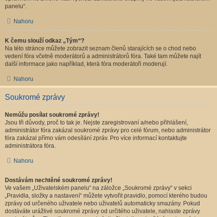
panelu“.
Nahoru
K čemu slouží odkaz „Tým“?
Na této stránce můžete zobrazit seznam členů starajících se o chod nebo
vedení fóra včetně moderátorů a administrátorů fóra. Také tam můžete najít
další informace jako například, která fóra moderátoři moderují.
Nahoru
Soukromé zprávy
Nemůžu posílat soukromé zprávy!
Jsou tři důvody, proč to tak je. Nejste zaregistrovaní a/nebo přihlášení,
administrátor fóra zakázal soukromé zprávy pro celé fórum, nebo administrátor
fóra zakázal přímo vám odesílání zpráv. Pro více informací kontaktujte
administrátora fóra.
Nahoru
Dostávám nechtěné soukromé zprávy!
Ve vašem „Uživatelském panelu“ na záložce „Soukromé zprávy“ v sekci
„Pravidla, složky a nastavení“ můžete vytvořit pravidlo, pomocí kterého budou
zprávy od určeného uživatele nebo uživatelů automaticky smazány. Pokud
dostáváte urážlivé soukromé zprávy od určitého uživatele, nahlaste zprávy