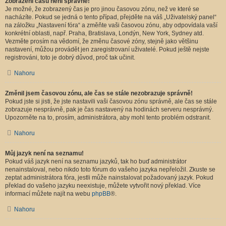
Zobrazení časů není správné!
Je možné, že zobrazený čas je pro jinou časovou zónu, než ve které se
nacházíte. Pokud se jedná o tento případ, přejděte na váš „Uživatelský panel“
na záložku „Nastavení fóra“ a změňte vaši časovou zónu, aby odpovídala vaší
konkrétní oblasti, např. Praha, Bratislava, Londýn, New York, Sydney atd.
Vezměte prosím na vědomí, že změnu časové zóny, stejně jako většinu
nastavení, můžou provádět jen zaregistrovaní uživatelé. Pokud ještě nejste
registrováni, toto je dobrý důvod, proč tak učinit.
Nahoru
Změnil jsem časovou zónu, ale čas se stále nezobrazuje správně!
Pokud jste si jisti, že jste nastavili vaši časovou zónu správně, ale čas se stále
zobrazuje nesprávně, pak je čas nastavený na hodinách serveru nesprávný.
Upozorněte na to, prosím, administrátora, aby mohl tento problém odstranit.
Nahoru
Můj jazyk není na seznamu!
Pokud váš jazyk není na seznamu jazyků, tak ho buď administrátor
nenainstaloval, nebo nikdo toto fórum do vašeho jazyka nepřeložil. Zkuste se
zeptat administrátora fóra, jestli může nainstalovat požadovaný jazyk. Pokud
překlad do vašeho jazyku neexistuje, můžete vytvořit nový překlad. Více
informací můžete najít na webu
phpBB
®.
Nahoru