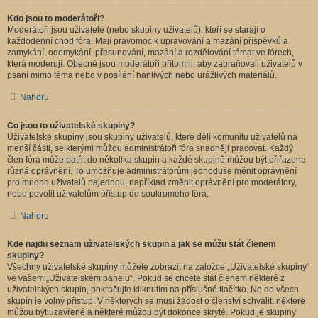
Kdo jsou to moderátoři?
Moderátoři jsou uživatelé (nebo skupiny uživatelů), kteří se starají o
každodenní chod fóra. Mají pravomoc k upravování a mazání příspěvků a
zamykání, odemykání, přesunování, mazání a rozdělování témat ve fórech,
která moderují. Obecně jsou moderátoři přítomni, aby zabraňovali uživatelů v
psaní mimo téma nebo v posílání hanlivých nebo urážlivých materiálů.
Nahoru
Co jsou to uživatelské skupiny?
Uživatelské skupiny jsou skupiny uživatelů, které dělí komunitu uživatelů na
menší části, se kterými můžou administrátoři fóra snadněji pracovat. Každý
člen fóra může patřit do několika skupin a každé skupině můžou být přiřazena
různá oprávnění. To umožňuje administrátorům jednoduše měnit oprávnění
pro mnoho uživatelů najednou, například změnit oprávnění pro moderátory,
nebo povolit uživatelům přístup do soukromého fóra.
Nahoru
Kde najdu seznam uživatelských skupin a jak se můžu stát členem
skupiny?
Všechny uživatelské skupiny můžete zobrazit na záložce „Uživatelské skupiny“
ve vašem „Uživatelském panelu“. Pokud se chcete stát členem některé z
uživatelských skupin, pokračujte kliknutím na příslušné tlačítko. Ne do všech
skupin je volný přístup. V některých se musí žádost o členství schválit, některé
můžou být uzavřené a některé můžou být dokonce skryté. Pokud je skupiny