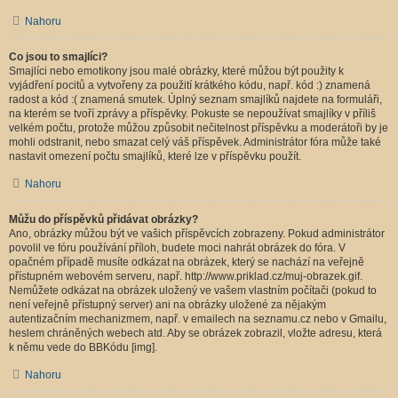
Nahoru
Co jsou to smajlíci?
Smajlíci nebo emotikony jsou malé obrázky, které můžou být použity k
vyjádření pocitů a vytvořeny za použití krátkého kódu, např. kód :) znamená
radost a kód :( znamená smutek. Úplný seznam smajlíků najdete na formuláři,
na kterém se tvoří zprávy a příspěvky. Pokuste se nepoužívat smajlíky v příliš
velkém počtu, protože můžou způsobit nečitelnost příspěvku a moderátoři by je
mohli odstranit, nebo smazat celý váš příspěvek. Administrátor fóra může také
nastavit omezení počtu smajlíků, které lze v příspěvku použít.
Nahoru
Můžu do příspěvků přidávat obrázky?
Ano, obrázky můžou být ve vašich příspěvcích zobrazeny. Pokud administrátor
povolil ve fóru používání příloh, budete moci nahrát obrázek do fóra. V
opačném případě musíte odkázat na obrázek, který se nachází na veřejně
přístupném webovém serveru, např. http://www.priklad.cz/muj-obrazek.gif.
Nemůžete odkázat na obrázek uložený ve vašem vlastním počítači (pokud to
není veřejně přístupný server) ani na obrázky uložené za nějakým
autentizačním mechanizmem, např. v emailech na seznamu.cz nebo v Gmailu,
heslem chráněných webech atd. Aby se obrázek zobrazil, vložte adresu, která
k němu vede do BBKódu [img].
Nahoru