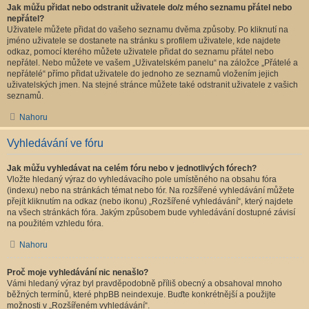
Jak můžu přidat nebo odstranit uživatele do/z mého seznamu přátel nebo
nepřátel?
Uživatele můžete přidat do vašeho seznamu dvěma způsoby. Po kliknutí na
jméno uživatele se dostanete na stránku s profilem uživatele, kde najdete
odkaz, pomocí kterého můžete uživatele přidat do seznamu přátel nebo
nepřátel. Nebo můžete ve vašem „Uživatelském panelu“ na záložce „Přátelé a
nepřátelé“ přímo přidat uživatele do jednoho ze seznamů vložením jejich
uživatelských jmen. Na stejné stránce můžete také odstranit uživatele z vašich
seznamů.
Nahoru
Vyhledávání ve fóru
Jak můžu vyhledávat na celém fóru nebo v jednotlivých fórech?
Vložte hledaný výraz do vyhledávacího pole umístěného na obsahu fóra
(indexu) nebo na stránkách témat nebo fór. Na rozšířené vyhledávání můžete
přejít kliknutím na odkaz (nebo ikonu) „Rozšířené vyhledávání“, který najdete
na všech stránkách fóra. Jakým způsobem bude vyhledávání dostupné závisí
na použitém vzhledu fóra.
Nahoru
Proč moje vyhledávání nic nenašlo?
Vámi hledaný výraz byl pravděpodobně příliš obecný a obsahoval mnoho
běžných termínů, které phpBB neindexuje. Buďte konkrétnější a použijte
možnosti v „Rozšířeném vyhledávání“.