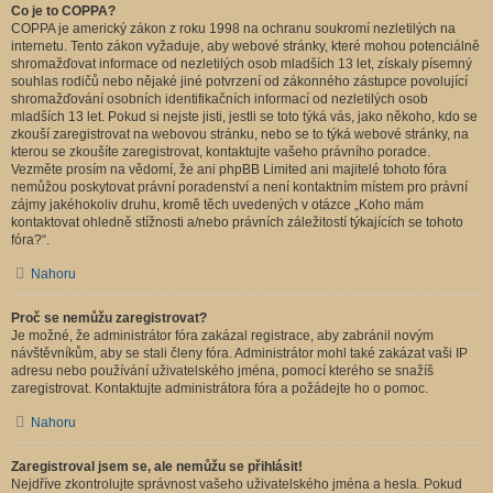
Co je to COPPA?
COPPA je americký zákon z roku 1998 na ochranu soukromí nezletilých na
internetu. Tento zákon vyžaduje, aby webové stránky, které mohou potenciálně
shromažďovat informace od nezletilých osob mladších 13 let, získaly písemný
souhlas rodičů nebo nějaké jiné potvrzení od zákonného zástupce povolující
shromažďování osobních identifikačních informací od nezletilých osob
mladších 13 let. Pokud si nejste jisti, jestli se toto týká vás, jako někoho, kdo se
zkouší zaregistrovat na webovou stránku, nebo se to týká webové stránky, na
kterou se zkoušíte zaregistrovat, kontaktujte vašeho právního poradce.
Vezměte prosím na vědomí, že ani phpBB Limited ani majitelé tohoto fóra
nemůžou poskytovat právní poradenství a není kontaktním místem pro právní
zájmy jakéhokoliv druhu, kromě těch uvedených v otázce „Koho mám
kontaktovat ohledně stížnosti a/nebo právních záležitostí týkajících se tohoto
fóra?“.
Nahoru
Proč se nemůžu zaregistrovat?
Je možné, že administrátor fóra zakázal registrace, aby zabránil novým
návštěvníkům, aby se stali členy fóra. Administrátor mohl také zakázat vaši IP
adresu nebo používání uživatelského jména, pomocí kterého se snažíš
zaregistrovat. Kontaktujte administrátora fóra a požádejte ho o pomoc.
Nahoru
Zaregistroval jsem se, ale nemůžu se přihlásit!
Nejdříve zkontrolujte správnost vašeho uživatelského jména a hesla. Pokud