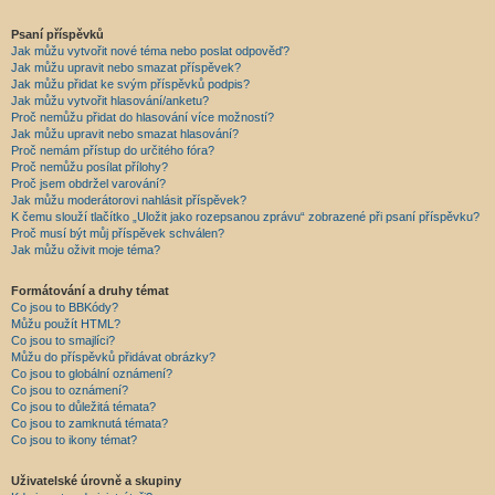
Psaní příspěvků
Jak můžu vytvořit nové téma nebo poslat odpověď?
Jak můžu upravit nebo smazat příspěvek?
Jak můžu přidat ke svým příspěvků podpis?
Jak můžu vytvořit hlasování/anketu?
Proč nemůžu přidat do hlasování více možností?
Jak můžu upravit nebo smazat hlasování?
Proč nemám přístup do určitého fóra?
Proč nemůžu posílat přílohy?
Proč jsem obdržel varování?
Jak můžu moderátorovi nahlásit příspěvek?
K čemu slouží tlačítko „Uložit jako rozepsanou zprávu“ zobrazené při psaní příspěvku?
Proč musí být můj příspěvek schválen?
Jak můžu oživit moje téma?
Formátování a druhy témat
Co jsou to BBKódy?
Můžu použít HTML?
Co jsou to smajlíci?
Můžu do příspěvků přidávat obrázky?
Co jsou to globální oznámení?
Co jsou to oznámení?
Co jsou to důležitá témata?
Co jsou to zamknutá témata?
Co jsou to ikony témat?
Uživatelské úrovně a skupiny