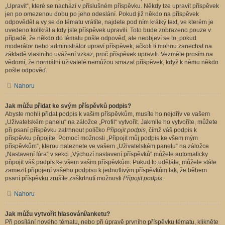
„Upravit“, které se nachází v příslušném příspěvku. Někdy lze upravit příspěvek
jen po omezenou dobu po jeho odeslání. Pokud již někdo na příspěvek
odpověděl a vy se do tématu vrátíte, najdete pod ním krátký text, ve kterém je
uvedeno kolikrát a kdy jste příspěvek upravili. Toto bude zobrazeno pouze v
případě, že někdo do tématu pošle odpověď, ale neobjeví se to, pokud
moderátor nebo administrátor upraví příspěvek, ačkoli ti mohou zanechat na
základě vlastního uvážení vzkaz, proč příspěvek upravili. Vezměte prosím na
vědomí, že normální uživatelé nemůžou smazat příspěvek, když k němu někdo
pošle odpověď.
Nahoru
Jak můžu přidat ke svým příspěvků podpis?
Abyste mohli přidat podpis k vašim příspěvkům, musíte ho nejdřív ve vašem
„Uživatelském panelu“ na záložce „Profil“ vytvořit. Jakmile ho vytvoříte, můžete
při psaní příspěvku zatrhnout políčko
Připojit podpis
, čímž váš podpis k
příspěvku připojíte. Pomocí možnosti „Připojit můj podpis ke všem mým
příspěvkům“, kterou naleznete ve vašem „Uživatelském panelu“ na záložce
„Nastavení fóra“ v sekci „Výchozí nastavení příspěvků“ můžete automaticky
připojit váš podpis ke všem vašim příspěvkům. Pokud to uděláte, můžete stále
zamezit připojení vašeho podpisu k jednotlivým příspěvkům tak, že během
psaní příspěvku zrušíte zaškrtnutí možnosti
Připojit podpis
.
Nahoru
Jak můžu vytvořit hlasování/anketu?
Při posílání nového tématu, nebo při úpravě prvního příspěvku tématu, klikněte