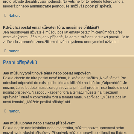
proto, abyste dosáhli vyšší hodnosti. Na většině fór to nebude tolerováno a
moderátor nebo administrátor jednoduše sníží váš počet příspěvků.
Nahoru
Když chci poslat email uživateli fóra, musím se přihlásit?
Jen registrovaní uživatelé můžou posílat emaily ostatním členům fóra přes
vestavěný formulář a to jen v případě, že administrátor tuto funkci povolil. Je to
z důvodu zabránění zneužití emailového systému anonymními uživateli.
Nahoru
Psaní příspěvků
Jak můžu vytvořit nové téma nebo poslat odpověď?
Pokud chcete do fóra poslat nové téma, klikněte na tlačítko „Nové téma“. Pro
odeslání odpovědi do existujícího tématu klikněte na tlačítko „Odpovědět“. Je
možné, že se budete muset zaregistrovat a přihlásit předtím, než budete moci
posílat příspěvky. Naspodu každého fóra a tématu můžete najít seznam
oprávnění, které v konkrétním fóru a tématu máte. Například: „Můžete posílat
nová témata“, „Můžete posílat přílohy“ atd.
Nahoru
Jak můžu upravit nebo smazat příspěvek?
Pokud nejste administrátor nebo moderátor, můžete pouze upravovat nebo
mazat svoje vlastní příspěvky. Příspěvek můžete upravit po kliknutí na tlačítko