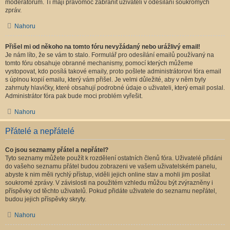
moderátorům. Ti mají pravomoc zabránit uživateli v odesílání soukromých
zpráv.
Nahoru
Přišel mi od někoho na tomto fóru nevyžádaný nebo urážlivý email!
Je nám líto, že se vám to stalo. Formulář pro odesílání emailů používaný na
tomto fóru obsahuje obranné mechanismy, pomocí kterých můžeme
vystopovat, kdo posílá takové emaily, proto pošlete administrátorovi fóra email
s úplnou kopií emailu, který vám přišel. Je velmi důležité, aby v něm byly
zahrnuty hlavičky, které obsahují podrobné údaje o uživateli, který email poslal.
Administrátor fóra pak bude moci problém vyřešit.
Nahoru
Přátelé a nepřátelé
Co jsou seznamy přátel a nepřátel?
Tyto seznamy můžete použít k rozdělení ostatních členů fóra. Uživatelé přidáni
do vašeho seznamu přátel budou zobrazeni ve vašem uživatelském panelu,
abyste k nim měli rychlý přístup, viděli jejich online stav a mohli jim posílat
soukromé zprávy. V závislosti na použitém vzhledu můžou být zvýrazněny i
příspěvky od těchto uživatelů. Pokud přidáte uživatele do seznamu nepřátel,
budou jejich příspěvky skryty.
Nahoru