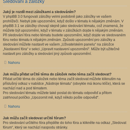
Sledování a záložky
Jaký je rozdíl mezi záložkami a sledováním?
V phpBB 3.0 fungovali záložky velmi podobně jako záložky ve vašem
prohlížeči. Nebyli jste upozorněni, když došlo v tématu k nějakým změnám. V
phpBB 3.1 se záložky chovají stejně jako sledování tématu, což znamená, že
můžete být upozorněni, když v tématu v záložkách dojde k nějakým změnám.
Při sledování fóra nebo tématu budete upozorněni, když dojde ve sledovaném
fóru nebo tématu k nějakým změnám. Způsob upozornění pro záložky a
sledování můžete nastavit ve vašem „Uživatelském panelu“ na záložce
„Nastavení fóra“ v sekci „Upravit nastavení upozornění“. Může být užitečné
nastavit pro záložky a sledování jiný způsob upozornění.
Nahoru
Jak můžu přidat určité téma do záložek nebo téma začít sledovat?
Přidat určité téma do záložek nebo téma začít sledovat můžete kliknutím na
příslušný odkaz v nabídce „Nástroje tématu“ (obvykle má ikonu klíče), která se
nachází nad a pod tématem.
Pro sledování tématu můžete také poslat do tématu odpověď a přitom
zatrhnout políčko „Upozornit mě, když někdo pošle odpověď“.
Nahoru
Jak můžu začít sledovat určité fórum?
Pro sledování určitého fóra přejděte do toho fóra a klikněte na odkaz „Sledovat
fórum“, který se nachází naspodu stránky.