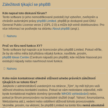
Záležitosti týkající se phpBB
Kdo napsal toto diskusní fórum?
Tento software (v jeho nemodifikované podobě) byl vytvořen, zveřejněn a
chráněn autorskými právy
phpBB Limited
. phpBB je dostupné pod GNU
General Public License verze 2 (GPL-2.0) a může být volně distribuováno. Pro
více informací se podívejte na stránku
About phpBB
(angl.).
Nahoru
Proč ve fóru není funkce XY?
Tento software byl napsán a je licencován přes phpBB Limited. Pokud věříte,
že by do něho měla být přidána nějaká funkce, navštivte, prosím,
phpBB Ideas Centre
(Centrum nápadů pro phpBB), kde můžete hlasovat pro
existující nápady nebo navrhnout nové funkce.
Nahoru
Koho mám kontaktovat ohledně stížnosti a/nebo právních záležitostí
týkajících se tohoto fóra?
Jakýkoliv z administrátorů uvedených na stránce „Tým“, by měl být pro vaši
stížnost vhodnou kontaktní osobou. Pokud se vám nedostane odpovědi, měli
byste kontaktovat majitele domény (proveďte
WHOIS vyhledávání
) nebo,
pokud je fórum provozováno na bezplatné službě (např. Yahoo!, forumzdarma,
Webzdarma atd.), vedení nebo oddělení stížností tohoto provozovatele.
Vezměte, prosím, na vědomí, že phpBB Limited na tomto fóru
nemá absolutně