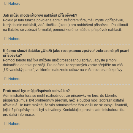
Nahoru
Jak můžu moderátorovi nahlásit příspěvek?
Pokud je tato funkce povolena administrátorem fóra, měli byste v příspěvku,
který chcete nahlásit, vidět tlačítko (ikonu) pro nahlášení příspěvku. Po kliknutí
na tlačítko se zobrazí formulář, pomocí kterého můžete příspěvek nahlásit.
Nahoru
K čemu slouží tlačítko „Uložit jako rozepsanou zprávu“ zobrazené při psaní
příspěvku?
Pomocí tohoto tlačítka můžete uložit rozepsanou zprávu, abyste ji mohli
dokončit a odeslat později. Pro načtení rozepsaných zpráv přejděte na váš
„Uživatelský panel“, ve kterém naleznete odkaz na vaše rozepsané zprávy.
Nahoru
Proč musí být můj příspěvek schválen?
Administrátor fóra se mohl rozhodnout, že příspěvky ve fóru, do kterého
přispíváte, musí být prohlédnuty předtím, než je budou moci zobrazit ostatní
uživatelé. Je také možné, že vás administrátor fóra vložil do skupiny uživatelů,
jejichž příspěvky musí být schváleny. Kontaktujte, prosím, administrátora fóra
pro další informace.
Nahoru