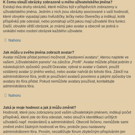
K čemu slouží obrázky zobrazené u mého uživatelského jména?
Existují dva druhy obrázků, které můžou být v příspěvcích zobrazeny u
uživatelského jména. Jedním z nich jsou obrázky asociované s vaší hodností,
které obvykle vypadají jako hvězdičky, tečky nebo čtverečky a indikují, kolik
příspěvků jste odeslali, nebo pomáhají určit jakou mají uživatelé fóra funkci.
Další, obvykle větší obrázek, je známý jako avatar a obecně se jedná o
unikátní nebo osobní obrázek každého uživatele.
Nahoru
Jak můžu u svého jména zobrazit avatar?
Avatar můžete přidat pomocí možnosti „Nastavení avataru“, kterou najdete ve
vašem „Uživatelském panelu“ na záložce „Profil“. Avatar můžete přidat jedním z
následujících způsobů: použít Gravatar, vybrat si avatar v Galerii, použít
vzdálený avatar (z jiného webu), nebo avatar nahrát do tohoto fóra. Záleží na
administrátorovi fóra, jestli je používání avatarů povoleno a jakými způsoby lze
avatary do fóra přidat. Pokud nemůžete avatary používat, kontaktujte
administrátora fóra.
Nahoru
Jaká je moje hodnost a jak ji můžu změnit?
Hodnosti, které jsou zobrazeny pod vaším uživatelským jménem, indikují počet
příspěvků, které jste do fóra odeslali, nebo slouží k identifikaci určitých
uživatelů např. moderátorů a administrátorů. Obecně řečeno, nemůžete sami
změnit znění žádných hodností ve fóru, protože jsou nastaveny
administrátorem fóra. Prosím, nezatěžujte fórum zbytečným přispíváním jen