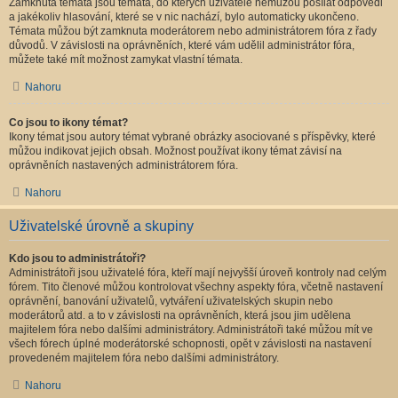
Zamknutá témata jsou témata, do kterých uživatelé nemůžou posílat odpovědi
a jakékoliv hlasování, které se v nic nachází, bylo automaticky ukončeno.
Témata můžou být zamknuta moderátorem nebo administrátorem fóra z řady
důvodů. V závislosti na oprávněních, které vám udělil administrátor fóra,
můžete také mít možnost zamykat vlastní témata.
Nahoru
Co jsou to ikony témat?
Ikony témat jsou autory témat vybrané obrázky asociované s příspěvky, které
můžou indikovat jejich obsah. Možnost používat ikony témat závisí na
oprávněních nastavených administrátorem fóra.
Nahoru
Uživatelské úrovně a skupiny
Kdo jsou to administrátoři?
Administrátoři jsou uživatelé fóra, kteří mají nejvyšší úroveň kontroly nad celým
fórem. Tito členové můžou kontrolovat všechny aspekty fóra, včetně nastavení
oprávnění, banování uživatelů, vytváření uživatelských skupin nebo
moderátorů atd. a to v závislosti na oprávněních, která jsou jim udělena
majitelem fóra nebo dalšími administrátory. Administrátoři také můžou mít ve
všech fórech úplné moderátorské schopnosti, opět v závislosti na nastavení
provedeném majitelem fóra nebo dalšími administrátory.
Nahoru