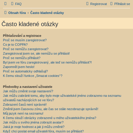
FAQ
Registrovat
Přihlásit se
Obsah fóra
Často kladené otázky
Často kladené otázky
Přihlašování a registrace
Proč se musím zaregistrovat?
Co je to COPPA?
Proč se nemůžu zaregistrovat?
Zaregistroval jsem se, ale nemůžu se přihlásit!
Proč se nemůžu přihlásit?
Byl jsem ve fóru zaregistrovaný, ale teď se nemůžu přihlásit?!
Zapomněl jsem heslo!
Proč se automaticky odhlašuji?
K čemu slouží funkce „Smazat cookies“?
Předvolby a nastavení uživatele
Jak můžu změnit svoje nastavení?
Jak můžu zabránit tomu, aby bylo moje uživatelské jméno zobrazeno na seznamu
uživatelů nacházejících se ve fóru?
Zobrazení časů není správné!
Změnil jsem časovou zónu, ale čas se stále nezobrazuje správně!
Můj jazyk není na seznamu!
K čemu slouží obrázky zobrazené u mého uživatelského jména?
Jak můžu u svého jména zobrazit avatar?
Jaká je moje hodnost a jak ji můžu změnit?
Když chci poslat email uživateli fóra, musím se přihlásit?