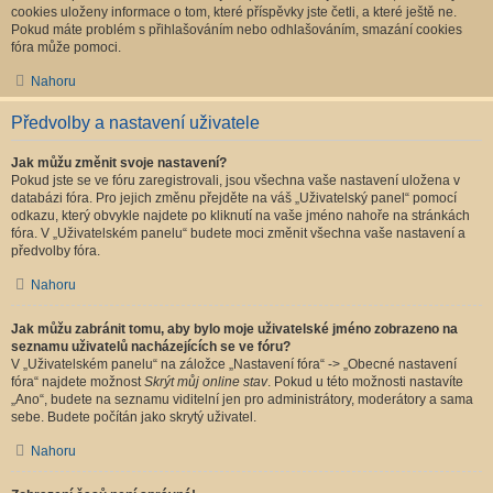
cookies uloženy informace o tom, které příspěvky jste četli, a které ještě ne.
Pokud máte problém s přihlašováním nebo odhlašováním, smazání cookies
fóra může pomoci.
Nahoru
Předvolby a nastavení uživatele
Jak můžu změnit svoje nastavení?
Pokud jste se ve fóru zaregistrovali, jsou všechna vaše nastavení uložena v
databázi fóra. Pro jejich změnu přejděte na váš „Uživatelský panel“ pomocí
odkazu, který obvykle najdete po kliknutí na vaše jméno nahoře na stránkách
fóra. V „Uživatelském panelu“ budete moci změnit všechna vaše nastavení a
předvolby fóra.
Nahoru
Jak můžu zabránit tomu, aby bylo moje uživatelské jméno zobrazeno na
seznamu uživatelů nacházejících se ve fóru?
V „Uživatelském panelu“ na záložce „Nastavení fóra“ -> „Obecné nastavení
fóra“ najdete možnost
Skrýt můj online stav
. Pokud u této možnosti nastavíte
„Ano“, budete na seznamu viditelní jen pro administrátory, moderátory a sama
sebe. Budete počítán jako skrytý uživatel.
Nahoru