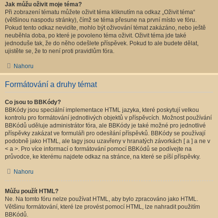
Jak můžu oživit moje téma?
Při zobrazení tématu můžete oživit téma kliknutím na odkaz „Oživit téma“
(většinou naspodu stránky), čímž se téma přesune na první místo ve fóru.
Pokud tento odkaz nevidíte, mohlo být oživování témat zakázáno, nebo ještě
neuběhla doba, po které je povoleno téma oživit. Oživit téma jde také
jednoduše tak, že do něho odešlete příspěvek. Pokud to ale budete dělat,
ujistěte se, že to není proti pravidlům fóra.
Nahoru
Formátování a druhy témat
Co jsou to BBKódy?
BBKódy jsou speciální implementace HTML jazyka, které poskytují velkou
kontrolu pro formátování jednotlivých objektů v příspěvcích. Možnost používání
BBKódů uděluje administrátor fóra, ale BBKódy je také možné pro jednotlivé
příspěvky zakázat ve formuláři pro odesílání příspěvků. BBKódy se používají
podobně jako HTML, ale tagy jsou uzavřeny v hranatých závorkách [ a ] a ne v
< a >. Pro více informací o formátování pomocí BBKódů se podívejte na
průvodce, ke kterému najdete odkaz na stránce, na které se píší příspěvky.
Nahoru
Můžu použít HTML?
Ne. Na tomto fóru nelze používat HTML, aby bylo zpracováno jako HTML.
Většinu formátování, které lze provést pomocí HTML, lze nahradit použitím
BBKódů.