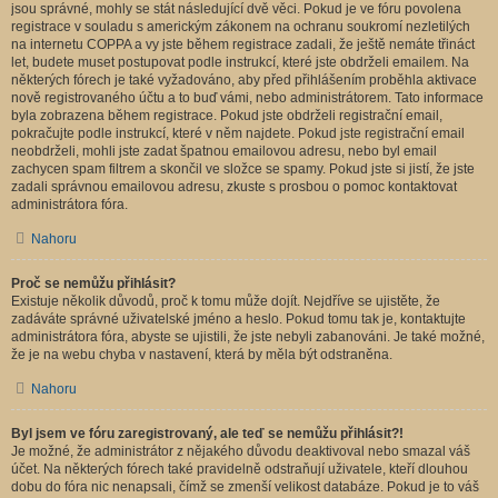
jsou správné, mohly se stát následující dvě věci. Pokud je ve fóru povolena
registrace v souladu s americkým zákonem na ochranu soukromí nezletilých
na internetu COPPA a vy jste během registrace zadali, že ještě nemáte třináct
let, budete muset postupovat podle instrukcí, které jste obdrželi emailem. Na
některých fórech je také vyžadováno, aby před přihlášením proběhla aktivace
nově registrovaného účtu a to buď vámi, nebo administrátorem. Tato informace
byla zobrazena během registrace. Pokud jste obdrželi registrační email,
pokračujte podle instrukcí, které v něm najdete. Pokud jste registrační email
neobdrželi, mohli jste zadat špatnou emailovou adresu, nebo byl email
zachycen spam filtrem a skončil ve složce se spamy. Pokud jste si jistí, že jste
zadali správnou emailovou adresu, zkuste s prosbou o pomoc kontaktovat
administrátora fóra.
Nahoru
Proč se nemůžu přihlásit?
Existuje několik důvodů, proč k tomu může dojít. Nejdříve se ujistěte, že
zadáváte správné uživatelské jméno a heslo. Pokud tomu tak je, kontaktujte
administrátora fóra, abyste se ujistili, že jste nebyli zabanováni. Je také možné,
že je na webu chyba v nastavení, která by měla být odstraněna.
Nahoru
Byl jsem ve fóru zaregistrovaný, ale teď se nemůžu přihlásit?!
Je možné, že administrátor z nějakého důvodu deaktivoval nebo smazal váš
účet. Na některých fórech také pravidelně odstraňují uživatele, kteří dlouhou
dobu do fóra nic nenapsali, čímž se zmenší velikost databáze. Pokud je to váš