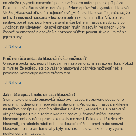
na záložku „Vytvořit hlasování“ pod hlavním formulářem pro text příspěvku.
Pokud tuto záložku nevidíte, nemáte potřebné oprávnění k vytvoření hlasování.
Vložte „Hlasovací otázku“ a nejméně dvě „Možnosti hlasování“, ujistěte se, že
je každá možnost napsaná v textovém poli na vlastním řádku. Můžete také
nastavit počet možností, které uživatel může během hlasování vybrat (v poli
„Možností na uživatele“), časové omezení trvání hlasování ve dnech (0 pro
časově neomezené hlasování) a nakonec můžete povolit uživatelům měnit
jejich hlasy.
Nahoru
Proč nemůžu přidat do hlasování více možností?
Omezení počtu možností v hlasování je nastaveno administrátorem fóra. Pokud
si myslíte, že potřebujete do vašeho hlasování vložit více možností než je
povoleno, kontaktujte administrátora fóra.
Nahoru
Jak můžu upravit nebo smazat hlasování?
Stejně jako v případě příspěvků může být hlasování upraveno pouze jeho
autorem, moderátorem nebo administrátorem. Pro úpravu hlasování klikněte
na tlačítko pro úpravu prvního příspěvku v tématu, ke kterému je hlasování
vždy připojeno. Pokud zatím nikdo nehlasoval, uživatelé můžou smazat
hlasování nebo v něm upravit jakoukoliv možnost. Pokud ale již uživatelé
hlasovali, jen administrátoři nebo moderátoři můžou upravit nebo smazat
hlasování. To zabrání tomu, aby byly možnosti hlasování změněny v ještě
neukončeném hlasování.