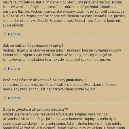
otevřená, můžete se stát jejím členem po kliknutí na příslušné tlačítko. Pokud
členství ve skupině vyžaduje schválení, můžete o ně požádat kliknutím na
příslušné tlačítko. Vedoucí uživatelské skupiny bude muset schválit vaši žádost
a může se vás zeptat, proč se chcete stát členem skupiny. Neobtěžujte, prosím,
vedoucího skupiny v případě, že zamítne vaši žádost - určitě pro to bude mít
svoje důvody.
Nahoru
Jak se můžu stát vedoucím skupiny?
Vedoucí skupiny je obvykle určen administrátorem fóra při vytváření skupiny.
Pokud máte zájem o vytvoření uživatelské skupiny, měli byste nejdříve
kontaktovat administrátora fóra - zkuste mu poslat soukromou zprávu.
Nahoru
Proč mají některé uživatelské skupiny jinou barvu?
Je možné, že administrátor fóra přiřadil k členům určitých skupin nějakou
barvu, aby bylo jednodušší identifikovat členy těchto skupin.
Nahoru
Co je to „Výchozí uživatelská skupina“?
Pokud jste členem více než jedné uživatelské skupiny, vaše výchozí
uživatelská skupina určuje, jaká a barva a hodnost skupiny by měla být u
vašeho uživatelského jména zobrazena. Administrátor fóra vám může udělit
oprávnění ke změně vaší výchozí uživatelské skupiny ve vašem „Uživatelském