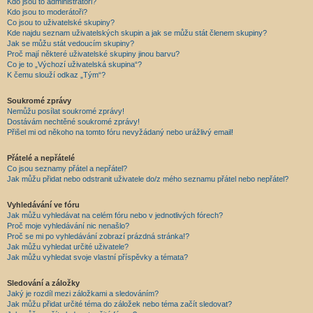
Kdo jsou to administrátoři?
Kdo jsou to moderátoři?
Co jsou to uživatelské skupiny?
Kde najdu seznam uživatelských skupin a jak se můžu stát členem skupiny?
Jak se můžu stát vedoucím skupiny?
Proč mají některé uživatelské skupiny jinou barvu?
Co je to „Výchozí uživatelská skupina“?
K čemu slouží odkaz „Tým“?
Soukromé zprávy
Nemůžu posílat soukromé zprávy!
Dostávám nechtěné soukromé zprávy!
Přišel mi od někoho na tomto fóru nevyžádaný nebo urážlivý email!
Přátelé a nepřátelé
Co jsou seznamy přátel a nepřátel?
Jak můžu přidat nebo odstranit uživatele do/z mého seznamu přátel nebo nepřátel?
Vyhledávání ve fóru
Jak můžu vyhledávat na celém fóru nebo v jednotlivých fórech?
Proč moje vyhledávání nic nenašlo?
Proč se mi po vyhledávání zobrazí prázdná stránka!?
Jak můžu vyhledat určité uživatele?
Jak můžu vyhledat svoje vlastní příspěvky a témata?
Sledování a záložky
Jaký je rozdíl mezi záložkami a sledováním?
Jak můžu přidat určité téma do záložek nebo téma začít sledovat?