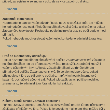
případ, zaregistrujte se znovu a pokuste se více zapojit do diskuzí.
Nahoru
Zapomněl jsem heslo!
Nepropadejte panice! Vaše původní heslo nelze sice získat zpět, ale můžete
ho jednoduše resetovat. Přejděte na přihlašovací stránku a klikněte na odkaz
Zapomněl/a jsem heslo
. Postupujte podle instrukcí a brzy se opět budete moci
přihlásit.
Pokud nebudete moci resetovat vaše heslo, kontaktujte administrátora fóra.
Nahoru
Proč se automaticky odhlašuji?
Pokud nezatrhnete během přihlašování políčko
Zapamatovat si mě
zůstanete
na fóru přihlášen jen po přednastavený čas. To slouží k zabránění zneužití
vašeho účtu někým jiným. Abyste zůstali přihlášeni, zatrhněte během
přihlašování políčko
Zapamatovat si mě
. To se ale nedoporučuje, pokud
přistupujete k fóru ze sdíleného počítače, např. v knihovně, internetové
kavárně, počítačové učebně atd. Pokud toto zaškrtávací políčko nevidíte,
znamená to, že administrátor fóra tuto funkci zakázal.
Nahoru
K čemu slouží funkce „Smazat cookies“?
Funkce „Smazat cookies“ smaže cookies vytvořené phpBB fórem, díky kterým
zůstáváte přihlášen ve fóru. Pokud je to povoleno majitelem fóra, můžou být v