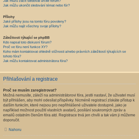
Jak můžu začít sledovat určité fórum?
Jak můžu ukončit sledování témat nebo fór?
Přílohy
Jaké přílohy jsou na tomto fóru povoleny?
Jak můžu najít všechny svoje přílohy?
Záležitosti týkající se phpBB
Kdo napsal toto diskusní fórum?
Proč ve fóru není funkce XY?
Koho mám kontaktovat ohledně stížnosti a/nebo právních záležitostí týkajících se
tohoto fóra?
Jak můžu kontaktovat administrátora fóra?
Přihlašování a registrace
Proč se musím zaregistrovat?
Možná nemusíte, záleží na administrátorovi fóra, jestli nastaví, že uživatel musí
být přihlášen, aby mohl odesílat příspěvky. Nicméně registrací získáte přístup k
dalším funkcím, které nejsou pro nepřihlášené uživatele dostupné, jako je
například možnost použití vlastních avatarů, posílání soukromých zpráv a
emailů ostatním členům fóra atd. Registrace trvá jen chvíli a tak vám ji můžeme
doporučit.
Nahoru