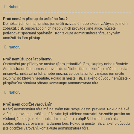
Nahoru
Proč nemám přístup do určitého fóra?
Do některých fór mají přístup jen určití uživatelé nebo skupiny. Abyste je mohli
zobrazit, číst, přispívat do nich nebo v nich provádět jiné akce, můžete
potřebovat speciální oprávnění. Kontaktujte administrátora fóra, aby vám
umožnil do fóra přístup.
Nahoru
Proč nemůžu posílat přílohy?
Oprávnění pro přílohy se nastavují pro jednotlivá fóra, skupiny nebo uživatele.
Administrátor fóra nemusel povolit do určitého fóra, do kterého můžete posílat
příspěvky, přidávat přílohy, nebo možná, že posílat přílohy můžou jen určité
skupiny, do kterých nepatříte. Pokud si nejste jisti, z jakého důvodu nemůžete k
příspěvkům přidávat přílohy, kontaktujte administrátora fóra.
Nahoru
Proč jsem obdržel varování?
Každý administrátor fóra má na svém fóru svoje vlastní pravidla. Pokud nějaké
z těchto pravidel porušíte, může vám být uděleno varování. Vezměte prosím na
vědomí, že toto je rozhodnutí administrátora a phpBB Limited nemá nic
společného s varováními na daném fóru. Pokud si nejste jisti, z jakého důvodu
jste obdrželi varování, kontaktujte administrátora fóra.