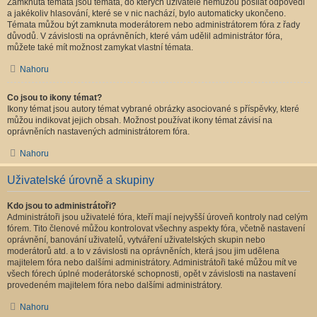
Zamknutá témata jsou témata, do kterých uživatelé nemůžou posílat odpovědi
a jakékoliv hlasování, které se v nic nachází, bylo automaticky ukončeno.
Témata můžou být zamknuta moderátorem nebo administrátorem fóra z řady
důvodů. V závislosti na oprávněních, které vám udělil administrátor fóra,
můžete také mít možnost zamykat vlastní témata.
Nahoru
Co jsou to ikony témat?
Ikony témat jsou autory témat vybrané obrázky asociované s příspěvky, které
můžou indikovat jejich obsah. Možnost používat ikony témat závisí na
oprávněních nastavených administrátorem fóra.
Nahoru
Uživatelské úrovně a skupiny
Kdo jsou to administrátoři?
Administrátoři jsou uživatelé fóra, kteří mají nejvyšší úroveň kontroly nad celým
fórem. Tito členové můžou kontrolovat všechny aspekty fóra, včetně nastavení
oprávnění, banování uživatelů, vytváření uživatelských skupin nebo
moderátorů atd. a to v závislosti na oprávněních, která jsou jim udělena
majitelem fóra nebo dalšími administrátory. Administrátoři také můžou mít ve
všech fórech úplné moderátorské schopnosti, opět v závislosti na nastavení
provedeném majitelem fóra nebo dalšími administrátory.
Nahoru