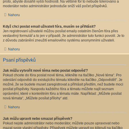
proto, abyste dosáhli vyšší hodnosti. Na většině fór to nebude tolerováno a
moderátor nebo administrátor jednoduše sníží váš počet příspěvků.
Nahoru
Když chci poslat email uživateli fóra, musím se přihlásit?
Jen registrovaní uživatelé můžou posílat emaily ostatním členům fóra přes
vestavěný formulář a to jen v případě, že administrátor tuto funkci povolil. Je to
z důvodu zabránění zneužití emailového systému anonymními uživateli.
Nahoru
Psaní příspěvků
Jak můžu vytvořit nové téma nebo poslat odpověď?
Pokud chcete do fóra poslat nové téma, klikněte na tlačítko „Nové téma“. Pro
odeslání odpovědi do existujícího tématu klikněte na tlačítko „Odpovědět“. Je
možné, že se budete muset zaregistrovat a přihlásit předtím, než budete moci
posílat příspěvky. Naspodu každého fóra a tématu můžete najít seznam
oprávnění, které v konkrétním fóru a tématu máte. Například: „Můžete posílat
nová témata“, „Můžete posílat přílohy“ atd.
Nahoru
Jak můžu upravit nebo smazat příspěvek?
Pokud nejste administrátor nebo moderátor, můžete pouze upravovat nebo
mazat svoje vlastní příspěvky. Příspěvek můžete upravit po kliknutí na tlačítko