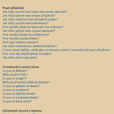
Psaní příspěvků
Jak můžu vytvořit nové téma nebo poslat odpověď?
Jak můžu upravit nebo smazat příspěvek?
Jak můžu přidat ke svým příspěvků podpis?
Jak můžu vytvořit hlasování/anketu?
Proč nemůžu přidat do hlasování více možností?
Jak můžu upravit nebo smazat hlasování?
Proč nemám přístup do určitého fóra?
Proč nemůžu posílat přílohy?
Proč jsem obdržel varování?
Jak můžu moderátorovi nahlásit příspěvek?
K čemu slouží tlačítko „Uložit jako rozepsanou zprávu“ zobrazené při psaní příspěvku?
Proč musí být můj příspěvek schválen?
Jak můžu oživit moje téma?
Formátování a druhy témat
Co jsou to BBKódy?
Můžu použít HTML?
Co jsou to smajlíci?
Můžu do příspěvků přidávat obrázky?
Co jsou to globální oznámení?
Co jsou to oznámení?
Co jsou to důležitá témata?
Co jsou to zamknutá témata?
Co jsou to ikony témat?
Uživatelské úrovně a skupiny