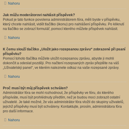
Nahoru
Jak můžu moderátorovi nahlásit příspěvek?
Pokud je tato funkce povolena administrátorem fóra, měli byste v příspěvku,
který chcete nahlásit, vidět tlačítko (ikonu) pro nahlášení příspěvku. Po kliknutí
na tlačítko se zobrazí formulář, pomocí kterého můžete příspěvek nahlásit.
Nahoru
K čemu slouží tlačítko „Uložit jako rozepsanou zprávu“ zobrazené při psaní
příspěvku?
Pomocí tohoto tlačítka můžete uložit rozepsanou zprávu, abyste ji mohli
dokončit a odeslat později. Pro načtení rozepsaných zpráv přejděte na váš
„Uživatelský panel“, ve kterém naleznete odkaz na vaše rozepsané zprávy.
Nahoru
Proč musí být můj příspěvek schválen?
Administrátor fóra se mohl rozhodnout, že příspěvky ve fóru, do kterého
přispíváte, musí být prohlédnuty předtím, než je budou moci zobrazit ostatní
uživatelé. Je také možné, že vás administrátor fóra vložil do skupiny uživatelů,
jejichž příspěvky musí být schváleny. Kontaktujte, prosím, administrátora fóra
pro další informace.
Nahoru