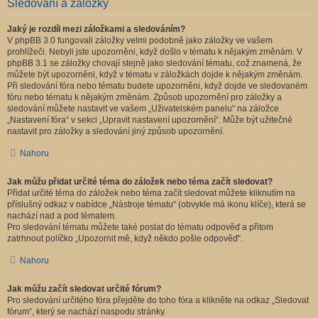
Sledování a záložky
Jaký je rozdíl mezi záložkami a sledováním?
V phpBB 3.0 fungovali záložky velmi podobně jako záložky ve vašem
prohlížeči. Nebyli jste upozorněni, když došlo v tématu k nějakým změnám. V
phpBB 3.1 se záložky chovají stejně jako sledování tématu, což znamená, že
můžete být upozorněni, když v tématu v záložkách dojde k nějakým změnám.
Při sledování fóra nebo tématu budete upozorněni, když dojde ve sledovaném
fóru nebo tématu k nějakým změnám. Způsob upozornění pro záložky a
sledování můžete nastavit ve vašem „Uživatelském panelu“ na záložce
„Nastavení fóra“ v sekci „Upravit nastavení upozornění“. Může být užitečné
nastavit pro záložky a sledování jiný způsob upozornění.
Nahoru
Jak můžu přidat určité téma do záložek nebo téma začít sledovat?
Přidat určité téma do záložek nebo téma začít sledovat můžete kliknutím na
příslušný odkaz v nabídce „Nástroje tématu“ (obvykle má ikonu klíče), která se
nachází nad a pod tématem.
Pro sledování tématu můžete také poslat do tématu odpověď a přitom
zatrhnout políčko „Upozornit mě, když někdo pošle odpověď“.
Nahoru
Jak můžu začít sledovat určité fórum?
Pro sledování určitého fóra přejděte do toho fóra a klikněte na odkaz „Sledovat
fórum“, který se nachází naspodu stránky.