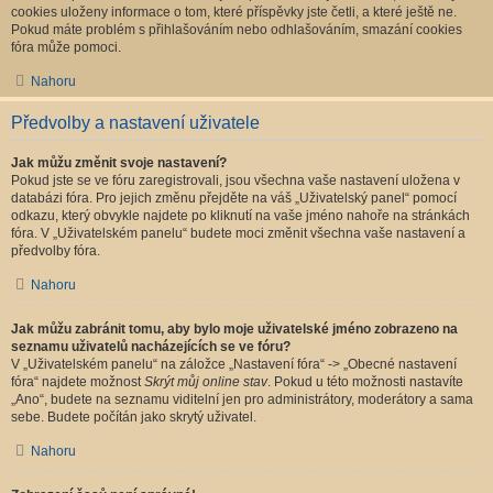
cookies uloženy informace o tom, které příspěvky jste četli, a které ještě ne.
Pokud máte problém s přihlašováním nebo odhlašováním, smazání cookies
fóra může pomoci.
Nahoru
Předvolby a nastavení uživatele
Jak můžu změnit svoje nastavení?
Pokud jste se ve fóru zaregistrovali, jsou všechna vaše nastavení uložena v
databázi fóra. Pro jejich změnu přejděte na váš „Uživatelský panel“ pomocí
odkazu, který obvykle najdete po kliknutí na vaše jméno nahoře na stránkách
fóra. V „Uživatelském panelu“ budete moci změnit všechna vaše nastavení a
předvolby fóra.
Nahoru
Jak můžu zabránit tomu, aby bylo moje uživatelské jméno zobrazeno na
seznamu uživatelů nacházejících se ve fóru?
V „Uživatelském panelu“ na záložce „Nastavení fóra“ -> „Obecné nastavení
fóra“ najdete možnost
Skrýt můj online stav
. Pokud u této možnosti nastavíte
„Ano“, budete na seznamu viditelní jen pro administrátory, moderátory a sama
sebe. Budete počítán jako skrytý uživatel.
Nahoru