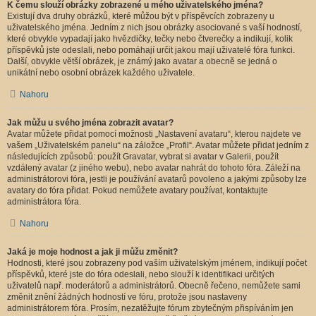
K čemu slouží obrázky zobrazené u mého uživatelského jména?
Existují dva druhy obrázků, které můžou být v příspěvcích zobrazeny u
uživatelského jména. Jedním z nich jsou obrázky asociované s vaší hodností,
které obvykle vypadají jako hvězdičky, tečky nebo čtverečky a indikují, kolik
příspěvků jste odeslali, nebo pomáhají určit jakou mají uživatelé fóra funkci.
Další, obvykle větší obrázek, je známý jako avatar a obecně se jedná o
unikátní nebo osobní obrázek každého uživatele.
Nahoru
Jak můžu u svého jména zobrazit avatar?
Avatar můžete přidat pomocí možnosti „Nastavení avataru“, kterou najdete ve
vašem „Uživatelském panelu“ na záložce „Profil“. Avatar můžete přidat jedním z
následujících způsobů: použít Gravatar, vybrat si avatar v Galerii, použít
vzdálený avatar (z jiného webu), nebo avatar nahrát do tohoto fóra. Záleží na
administrátorovi fóra, jestli je používání avatarů povoleno a jakými způsoby lze
avatary do fóra přidat. Pokud nemůžete avatary používat, kontaktujte
administrátora fóra.
Nahoru
Jaká je moje hodnost a jak ji můžu změnit?
Hodnosti, které jsou zobrazeny pod vaším uživatelským jménem, indikují počet
příspěvků, které jste do fóra odeslali, nebo slouží k identifikaci určitých
uživatelů např. moderátorů a administrátorů. Obecně řečeno, nemůžete sami
změnit znění žádných hodností ve fóru, protože jsou nastaveny
administrátorem fóra. Prosím, nezatěžujte fórum zbytečným přispíváním jen