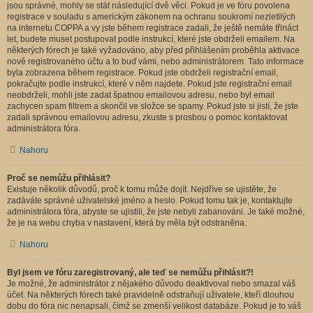
jsou správné, mohly se stát následující dvě věci. Pokud je ve fóru povolena
registrace v souladu s americkým zákonem na ochranu soukromí nezletilých
na internetu COPPA a vy jste během registrace zadali, že ještě nemáte třináct
let, budete muset postupovat podle instrukcí, které jste obdrželi emailem. Na
některých fórech je také vyžadováno, aby před přihlášením proběhla aktivace
nově registrovaného účtu a to buď vámi, nebo administrátorem. Tato informace
byla zobrazena během registrace. Pokud jste obdrželi registrační email,
pokračujte podle instrukcí, které v něm najdete. Pokud jste registrační email
neobdrželi, mohli jste zadat špatnou emailovou adresu, nebo byl email
zachycen spam filtrem a skončil ve složce se spamy. Pokud jste si jistí, že jste
zadali správnou emailovou adresu, zkuste s prosbou o pomoc kontaktovat
administrátora fóra.
Nahoru
Proč se nemůžu přihlásit?
Existuje několik důvodů, proč k tomu může dojít. Nejdříve se ujistěte, že
zadáváte správné uživatelské jméno a heslo. Pokud tomu tak je, kontaktujte
administrátora fóra, abyste se ujistili, že jste nebyli zabanováni. Je také možné,
že je na webu chyba v nastavení, která by měla být odstraněna.
Nahoru
Byl jsem ve fóru zaregistrovaný, ale teď se nemůžu přihlásit?!
Je možné, že administrátor z nějakého důvodu deaktivoval nebo smazal váš
účet. Na některých fórech také pravidelně odstraňují uživatele, kteří dlouhou
dobu do fóra nic nenapsali, čímž se zmenší velikost databáze. Pokud je to váš