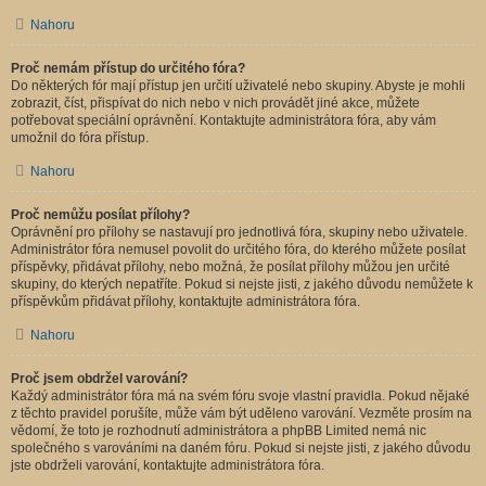
Nahoru
Proč nemám přístup do určitého fóra?
Do některých fór mají přístup jen určití uživatelé nebo skupiny. Abyste je mohli
zobrazit, číst, přispívat do nich nebo v nich provádět jiné akce, můžete
potřebovat speciální oprávnění. Kontaktujte administrátora fóra, aby vám
umožnil do fóra přístup.
Nahoru
Proč nemůžu posílat přílohy?
Oprávnění pro přílohy se nastavují pro jednotlivá fóra, skupiny nebo uživatele.
Administrátor fóra nemusel povolit do určitého fóra, do kterého můžete posílat
příspěvky, přidávat přílohy, nebo možná, že posílat přílohy můžou jen určité
skupiny, do kterých nepatříte. Pokud si nejste jisti, z jakého důvodu nemůžete k
příspěvkům přidávat přílohy, kontaktujte administrátora fóra.
Nahoru
Proč jsem obdržel varování?
Každý administrátor fóra má na svém fóru svoje vlastní pravidla. Pokud nějaké
z těchto pravidel porušíte, může vám být uděleno varování. Vezměte prosím na
vědomí, že toto je rozhodnutí administrátora a phpBB Limited nemá nic
společného s varováními na daném fóru. Pokud si nejste jisti, z jakého důvodu
jste obdrželi varování, kontaktujte administrátora fóra.