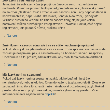
Zobrazení časů není správné!
Je možné, že zobrazený čas je pro jinou časovou zónu, než ve které se
nacházíte. Pokud se jedná o tento případ, přejděte na váš „Uživatelský panel“
na záložku „Nastavení fóra“ a změňte vaši časovou zónu, aby odpovídala vaší
konkrétní oblasti, např. Praha, Bratislava, Londýn, New York, Sydney atd.
Vezměte prosím na vědomí, že změnu časové zóny, stejně jako většinu
nastavení, můžou provádět jen zaregistrovaní uživatelé. Pokud ještě nejste
registrováni, toto je dobrý důvod, proč tak učinit.
Nahoru
Změnil jsem časovou zónu, ale čas se stále nezobrazuje správně!
Pokud jste si jisti, že jste nastavili vaši časovou zónu správně, ale čas se stále
zobrazuje nesprávně, pak je čas nastavený na hodinách serveru nesprávný.
Upozorněte na to, prosím, administrátora, aby mohl tento problém odstranit.
Nahoru
Můj jazyk není na seznamu!
Pokud váš jazyk není na seznamu jazyků, tak ho buď administrátor
nenainstaloval, nebo nikdo toto fórum do vašeho jazyka nepřeložil. Zkuste se
zeptat administrátora fóra, jestli může nainstalovat požadovaný jazyk. Pokud
překlad do vašeho jazyku neexistuje, můžete vytvořit nový překlad. Více
informací můžete najít na webu
phpBB
®.
Nahoru