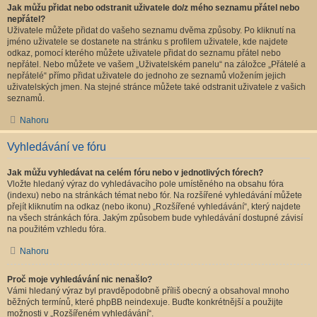
Jak můžu přidat nebo odstranit uživatele do/z mého seznamu přátel nebo
nepřátel?
Uživatele můžete přidat do vašeho seznamu dvěma způsoby. Po kliknutí na
jméno uživatele se dostanete na stránku s profilem uživatele, kde najdete
odkaz, pomocí kterého můžete uživatele přidat do seznamu přátel nebo
nepřátel. Nebo můžete ve vašem „Uživatelském panelu“ na záložce „Přátelé a
nepřátelé“ přímo přidat uživatele do jednoho ze seznamů vložením jejich
uživatelských jmen. Na stejné stránce můžete také odstranit uživatele z vašich
seznamů.
Nahoru
Vyhledávání ve fóru
Jak můžu vyhledávat na celém fóru nebo v jednotlivých fórech?
Vložte hledaný výraz do vyhledávacího pole umístěného na obsahu fóra
(indexu) nebo na stránkách témat nebo fór. Na rozšířené vyhledávání můžete
přejít kliknutím na odkaz (nebo ikonu) „Rozšířené vyhledávání“, který najdete
na všech stránkách fóra. Jakým způsobem bude vyhledávání dostupné závisí
na použitém vzhledu fóra.
Nahoru
Proč moje vyhledávání nic nenašlo?
Vámi hledaný výraz byl pravděpodobně příliš obecný a obsahoval mnoho
běžných termínů, které phpBB neindexuje. Buďte konkrétnější a použijte
možnosti v „Rozšířeném vyhledávání“.