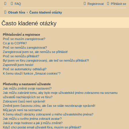
FAQ
Registrovat
Přihlásit se
Obsah fóra
Často kladené otázky
Často kladené otázky
Přihlašování a registrace
Proč se musím zaregistrovat?
Co je to COPPA?
Proč se nemůžu zaregistrovat?
Zaregistroval jsem se, ale nemůžu se přihlásit!
Proč se nemůžu přihlásit?
Byl jsem ve fóru zaregistrovaný, ale teď se nemůžu přihlásit?!
Zapomněl jsem heslo!
Proč se automaticky odhlašuji?
K čemu slouží funkce „Smazat cookies“?
Předvolby a nastavení uživatele
Jak můžu změnit svoje nastavení?
Jak můžu zabránit tomu, aby bylo moje uživatelské jméno zobrazeno na seznamu
uživatelů nacházejících se ve fóru?
Zobrazení časů není správné!
Změnil jsem časovou zónu, ale čas se stále nezobrazuje správně!
Můj jazyk není na seznamu!
K čemu slouží obrázky zobrazené u mého uživatelského jména?
Jak můžu u svého jména zobrazit avatar?
Jaká je moje hodnost a jak ji můžu změnit?
Když chci poslat email uživateli fóra, musím se přihlásit?