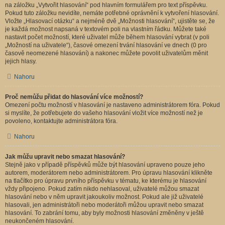
na záložku „Vytvořit hlasování“ pod hlavním formulářem pro text příspěvku.
Pokud tuto záložku nevidíte, nemáte potřebné oprávnění k vytvoření hlasování.
Vložte „Hlasovací otázku“ a nejméně dvě „Možnosti hlasování“, ujistěte se, že
je každá možnost napsaná v textovém poli na vlastním řádku. Můžete také
nastavit počet možností, které uživatel může během hlasování vybrat (v poli
„Možností na uživatele“), časové omezení trvání hlasování ve dnech (0 pro
časově neomezené hlasování) a nakonec můžete povolit uživatelům měnit
jejich hlasy.
Nahoru
Proč nemůžu přidat do hlasování více možností?
Omezení počtu možností v hlasování je nastaveno administrátorem fóra. Pokud
si myslíte, že potřebujete do vašeho hlasování vložit více možností než je
povoleno, kontaktujte administrátora fóra.
Nahoru
Jak můžu upravit nebo smazat hlasování?
Stejně jako v případě příspěvků může být hlasování upraveno pouze jeho
autorem, moderátorem nebo administrátorem. Pro úpravu hlasování klikněte
na tlačítko pro úpravu prvního příspěvku v tématu, ke kterému je hlasování
vždy připojeno. Pokud zatím nikdo nehlasoval, uživatelé můžou smazat
hlasování nebo v něm upravit jakoukoliv možnost. Pokud ale již uživatelé
hlasovali, jen administrátoři nebo moderátoři můžou upravit nebo smazat
hlasování. To zabrání tomu, aby byly možnosti hlasování změněny v ještě
neukončeném hlasování.