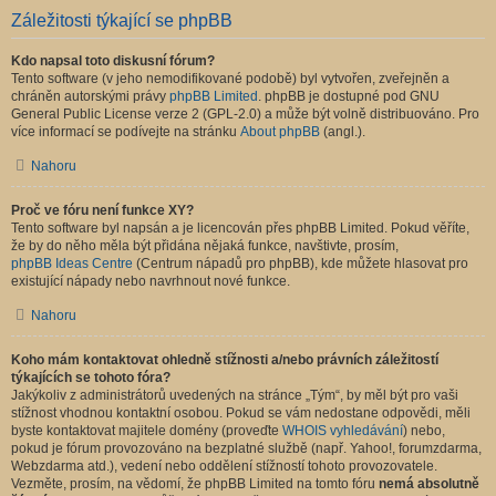
Záležitosti týkající se phpBB
Kdo napsal toto diskusní fórum?
Tento software (v jeho nemodifikované podobě) byl vytvořen, zveřejněn a
chráněn autorskými právy
phpBB Limited
. phpBB je dostupné pod GNU
General Public License verze 2 (GPL-2.0) a může být volně distribuováno. Pro
více informací se podívejte na stránku
About phpBB
(angl.).
Nahoru
Proč ve fóru není funkce XY?
Tento software byl napsán a je licencován přes phpBB Limited. Pokud věříte,
že by do něho měla být přidána nějaká funkce, navštivte, prosím,
phpBB Ideas Centre
(Centrum nápadů pro phpBB), kde můžete hlasovat pro
existující nápady nebo navrhnout nové funkce.
Nahoru
Koho mám kontaktovat ohledně stížnosti a/nebo právních záležitostí
týkajících se tohoto fóra?
Jakýkoliv z administrátorů uvedených na stránce „Tým“, by měl být pro vaši
stížnost vhodnou kontaktní osobou. Pokud se vám nedostane odpovědi, měli
byste kontaktovat majitele domény (proveďte
WHOIS vyhledávání
) nebo,
pokud je fórum provozováno na bezplatné službě (např. Yahoo!, forumzdarma,
Webzdarma atd.), vedení nebo oddělení stížností tohoto provozovatele.
Vezměte, prosím, na vědomí, že phpBB Limited na tomto fóru
nemá absolutně