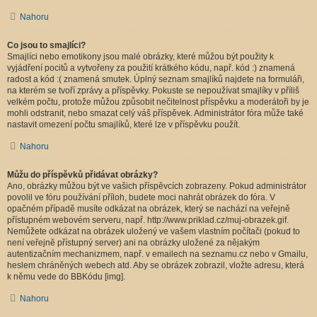
Nahoru
Co jsou to smajlíci?
Smajlíci nebo emotikony jsou malé obrázky, které můžou být použity k
vyjádření pocitů a vytvořeny za použití krátkého kódu, např. kód :) znamená
radost a kód :( znamená smutek. Úplný seznam smajlíků najdete na formuláři,
na kterém se tvoří zprávy a příspěvky. Pokuste se nepoužívat smajlíky v příliš
velkém počtu, protože můžou způsobit nečitelnost příspěvku a moderátoři by je
mohli odstranit, nebo smazat celý váš příspěvek. Administrátor fóra může také
nastavit omezení počtu smajlíků, které lze v příspěvku použít.
Nahoru
Můžu do příspěvků přidávat obrázky?
Ano, obrázky můžou být ve vašich příspěvcích zobrazeny. Pokud administrátor
povolil ve fóru používání příloh, budete moci nahrát obrázek do fóra. V
opačném případě musíte odkázat na obrázek, který se nachází na veřejně
přístupném webovém serveru, např. http://www.priklad.cz/muj-obrazek.gif.
Nemůžete odkázat na obrázek uložený ve vašem vlastním počítači (pokud to
není veřejně přístupný server) ani na obrázky uložené za nějakým
autentizačním mechanizmem, např. v emailech na seznamu.cz nebo v Gmailu,
heslem chráněných webech atd. Aby se obrázek zobrazil, vložte adresu, která
k němu vede do BBKódu [img].
Nahoru