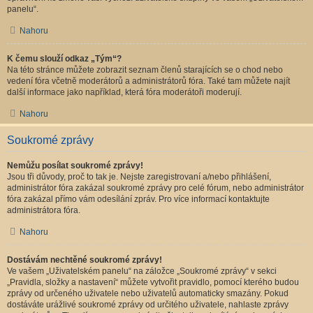
panelu“.
Nahoru
K čemu slouží odkaz „Tým“?
Na této stránce můžete zobrazit seznam členů starajících se o chod nebo
vedení fóra včetně moderátorů a administrátorů fóra. Také tam můžete najít
další informace jako například, která fóra moderátoři moderují.
Nahoru
Soukromé zprávy
Nemůžu posílat soukromé zprávy!
Jsou tři důvody, proč to tak je. Nejste zaregistrovaní a/nebo přihlášení,
administrátor fóra zakázal soukromé zprávy pro celé fórum, nebo administrátor
fóra zakázal přímo vám odesílání zpráv. Pro více informací kontaktujte
administrátora fóra.
Nahoru
Dostávám nechtěné soukromé zprávy!
Ve vašem „Uživatelském panelu“ na záložce „Soukromé zprávy“ v sekci
„Pravidla, složky a nastavení“ můžete vytvořit pravidlo, pomocí kterého budou
zprávy od určeného uživatele nebo uživatelů automaticky smazány. Pokud
dostáváte urážlivé soukromé zprávy od určitého uživatele, nahlaste zprávy