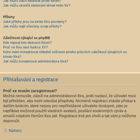
Jak můžu začít sledovat určité fórum?
Jak můžu ukončit sledování témat nebo fór?
Přílohy
Jaké přílohy jsou na tomto fóru povoleny?
Jak můžu najít všechny svoje přílohy?
Záležitosti týkající se phpBB
Kdo napsal toto diskusní fórum?
Proč ve fóru není funkce XY?
Koho mám kontaktovat ohledně stížnosti a/nebo právních záležitostí týkajících se
tohoto fóra?
Jak můžu kontaktovat administrátora fóra?
Přihlašování a registrace
Proč se musím zaregistrovat?
Možná nemusíte, záleží na administrátorovi fóra, jestli nastaví, že uživatel musí
být přihlášen, aby mohl odesílat příspěvky. Nicméně registrací získáte přístup k
dalším funkcím, které nejsou pro nepřihlášené uživatele dostupné, jako je
například možnost použití vlastních avatarů, posílání soukromých zpráv a
emailů ostatním členům fóra atd. Registrace trvá jen chvíli a tak vám ji můžeme
doporučit.
Nahoru