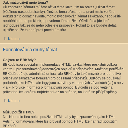
Jak můžu oživit moje téma?
Při zobrazení tématu můžete oživit téma kliknutím na odkaz „Oživit téma“
(většinou naspodu stránky), čímž se téma přesune na první místo ve fóru.
Pokud tento odkaz nevidíte, mohlo být oživování témat zakázáno, nebo ještě
neuběhla doba, po které je povoleno téma oživit. Oživit téma jde také
jednoduše tak, že do něho odešlete příspěvek. Pokud to ale budete dělat,
ujistěte se, že to není proti pravidlům fóra.
Nahoru
Formátování a druhy témat
Co jsou to BBKódy?
BBKódy jsou speciální implementace HTML jazyka, které poskytují velkou
kontrolu pro formátování jednotlivých objektů v příspěvcích. Možnost používání
BBKódů uděluje administrátor fóra, ale BBKódy je také možné pro jednotlivé
příspěvky zakázat ve formuláři pro odesílání příspěvků. BBKódy se používají
podobně jako HTML, ale tagy jsou uzavřeny v hranatých závorkách [ a ] a ne v
< a >. Pro více informací o formátování pomocí BBKódů se podívejte na
průvodce, ke kterému najdete odkaz na stránce, na které se píší příspěvky.
Nahoru
Můžu použít HTML?
Ne. Na tomto fóru nelze používat HTML, aby bylo zpracováno jako HTML.
Většinu formátování, které lze provést pomocí HTML, lze nahradit použitím
BBKódů.