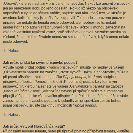
„Upravit“, které se nachází v příslušném příspěvku. Někdy lze upravit příspěvek
jen po omezenou dobu po jeho odeslání. Pokud již někdo na příspěvek
odpověděl a vy se do tématu vrátíte, najdete pod ním krátký text, ve kterém je
uvedeno kolikrát a kdy jste příspěvek upravili. Toto bude zobrazeno pouze v
případě, že někdo do tématu pošle odpověď, ale neobjeví se to, pokud
moderátor nebo administrátor upraví příspěvek, ačkoli ti mohou zanechat na
základě vlastního uvážení vzkaz, proč příspěvek upravili. Vezměte prosím na
vědomí, že normální uživatelé nemůžou smazat příspěvek, když k němu někdo
pošle odpověď.
Nahoru
Jak můžu přidat ke svým příspěvků podpis?
Abyste mohli přidat podpis k vašim příspěvkům, musíte ho nejdřív ve vašem
„Uživatelském panelu“ na záložce „Profil“ vytvořit. Jakmile ho vytvoříte, můžete
při psaní příspěvku zatrhnout políčko
Připojit podpis
, čímž váš podpis k
příspěvku připojíte. Pomocí možnosti „Připojit můj podpis ke všem mým
příspěvkům“, kterou naleznete ve vašem „Uživatelském panelu“ na záložce
„Nastavení fóra“ v sekci „Výchozí nastavení příspěvků“ můžete automaticky
připojit váš podpis ke všem vašim příspěvkům. Pokud to uděláte, můžete stále
zamezit připojení vašeho podpisu k jednotlivým příspěvkům tak, že během
psaní příspěvku zrušíte zaškrtnutí možnosti
Připojit podpis
.
Nahoru
Jak můžu vytvořit hlasování/anketu?
Při posílání nového tématu, nebo při úpravě prvního příspěvku tématu, klikněte