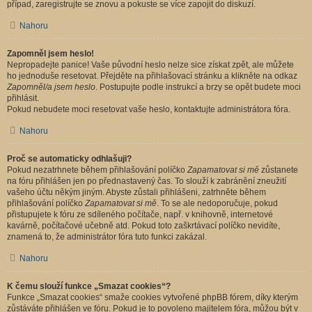
případ, zaregistrujte se znovu a pokuste se více zapojit do diskuzí.
Nahoru
Zapomněl jsem heslo!
Nepropadejte panice! Vaše původní heslo nelze sice získat zpět, ale můžete
ho jednoduše resetovat. Přejděte na přihlašovací stránku a klikněte na odkaz
Zapomněl/a jsem heslo
. Postupujte podle instrukcí a brzy se opět budete moci
přihlásit.
Pokud nebudete moci resetovat vaše heslo, kontaktujte administrátora fóra.
Nahoru
Proč se automaticky odhlašuji?
Pokud nezatrhnete během přihlašování políčko
Zapamatovat si mě
zůstanete
na fóru přihlášen jen po přednastavený čas. To slouží k zabránění zneužití
vašeho účtu někým jiným. Abyste zůstali přihlášeni, zatrhněte během
přihlašování políčko
Zapamatovat si mě
. To se ale nedoporučuje, pokud
přistupujete k fóru ze sdíleného počítače, např. v knihovně, internetové
kavárně, počítačové učebně atd. Pokud toto zaškrtávací políčko nevidíte,
znamená to, že administrátor fóra tuto funkci zakázal.
Nahoru
K čemu slouží funkce „Smazat cookies“?
Funkce „Smazat cookies“ smaže cookies vytvořené phpBB fórem, díky kterým
zůstáváte přihlášen ve fóru. Pokud je to povoleno majitelem fóra, můžou být v