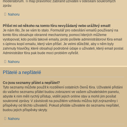
moderátorům. Ti mají pravomoc zabránit uživateli v odesílání soukromých
zpráv.
Nahoru
Přišel mi od někoho na tomto fóru nevyžádaný nebo urážlivý email!
Je nám líto, že se vám to stalo. Formulář pro odesílání emailů používaný na
tomto fóru obsahuje obranné mechanismy, pomocí kterých můžeme
vystopovat, kdo posílá takové emaily, proto pošlete administrátorovi fóra email
s úplnou kopií emailu, který vám přišel. Je velmi důležité, aby v něm byly
zahrnuty hlavičky, které obsahují podrobné údaje o uživateli, který email poslal.
Administrátor fóra pak bude moci problém vyřešit.
Nahoru
Přátelé a nepřátelé
Co jsou seznamy přátel a nepřátel?
Tyto seznamy můžete použít k rozdělení ostatních členů fóra. Uživatelé přidáni
do vašeho seznamu přátel budou zobrazeni ve vašem uživatelském panelu,
abyste k nim měli rychlý přístup, viděli jejich online stav a mohli jim posílat
soukromé zprávy. V závislosti na použitém vzhledu můžou být zvýrazněny i
příspěvky od těchto uživatelů. Pokud přidáte uživatele do seznamu nepřátel,
budou jejich příspěvky skryty.
Nahoru