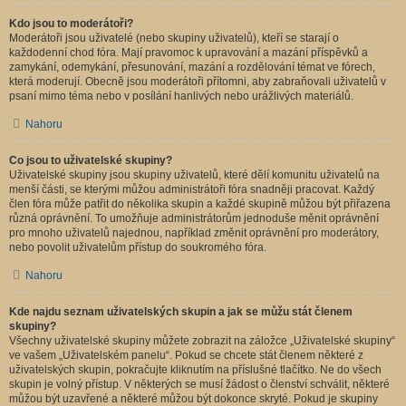
Kdo jsou to moderátoři?
Moderátoři jsou uživatelé (nebo skupiny uživatelů), kteří se starají o
každodenní chod fóra. Mají pravomoc k upravování a mazání příspěvků a
zamykání, odemykání, přesunování, mazání a rozdělování témat ve fórech,
která moderují. Obecně jsou moderátoři přítomni, aby zabraňovali uživatelů v
psaní mimo téma nebo v posílání hanlivých nebo urážlivých materiálů.
Nahoru
Co jsou to uživatelské skupiny?
Uživatelské skupiny jsou skupiny uživatelů, které dělí komunitu uživatelů na
menší části, se kterými můžou administrátoři fóra snadněji pracovat. Každý
člen fóra může patřit do několika skupin a každé skupině můžou být přiřazena
různá oprávnění. To umožňuje administrátorům jednoduše měnit oprávnění
pro mnoho uživatelů najednou, například změnit oprávnění pro moderátory,
nebo povolit uživatelům přístup do soukromého fóra.
Nahoru
Kde najdu seznam uživatelských skupin a jak se můžu stát členem
skupiny?
Všechny uživatelské skupiny můžete zobrazit na záložce „Uživatelské skupiny“
ve vašem „Uživatelském panelu“. Pokud se chcete stát členem některé z
uživatelských skupin, pokračujte kliknutím na příslušné tlačítko. Ne do všech
skupin je volný přístup. V některých se musí žádost o členství schválit, některé
můžou být uzavřené a některé můžou být dokonce skryté. Pokud je skupiny