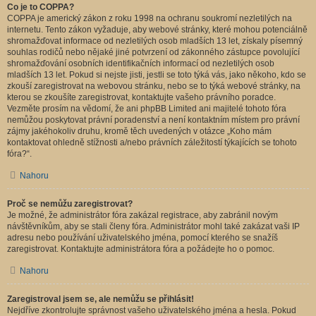
Co je to COPPA?
COPPA je americký zákon z roku 1998 na ochranu soukromí nezletilých na
internetu. Tento zákon vyžaduje, aby webové stránky, které mohou potenciálně
shromažďovat informace od nezletilých osob mladších 13 let, získaly písemný
souhlas rodičů nebo nějaké jiné potvrzení od zákonného zástupce povolující
shromažďování osobních identifikačních informací od nezletilých osob
mladších 13 let. Pokud si nejste jisti, jestli se toto týká vás, jako někoho, kdo se
zkouší zaregistrovat na webovou stránku, nebo se to týká webové stránky, na
kterou se zkoušíte zaregistrovat, kontaktujte vašeho právního poradce.
Vezměte prosím na vědomí, že ani phpBB Limited ani majitelé tohoto fóra
nemůžou poskytovat právní poradenství a není kontaktním místem pro právní
zájmy jakéhokoliv druhu, kromě těch uvedených v otázce „Koho mám
kontaktovat ohledně stížnosti a/nebo právních záležitostí týkajících se tohoto
fóra?“.
Nahoru
Proč se nemůžu zaregistrovat?
Je možné, že administrátor fóra zakázal registrace, aby zabránil novým
návštěvníkům, aby se stali členy fóra. Administrátor mohl také zakázat vaši IP
adresu nebo používání uživatelského jména, pomocí kterého se snažíš
zaregistrovat. Kontaktujte administrátora fóra a požádejte ho o pomoc.
Nahoru
Zaregistroval jsem se, ale nemůžu se přihlásit!
Nejdříve zkontrolujte správnost vašeho uživatelského jména a hesla. Pokud