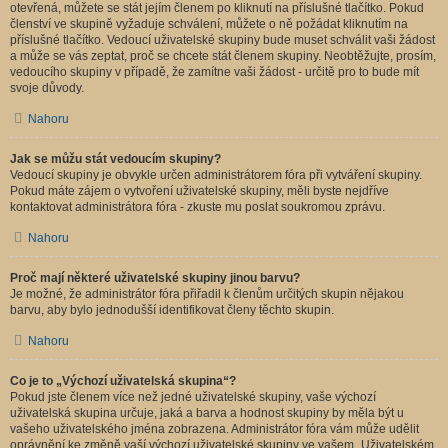
otevřená, můžete se stát jejím členem po kliknutí na příslušné tlačítko. Pokud
členství ve skupině vyžaduje schválení, můžete o ně požádat kliknutím na
příslušné tlačítko. Vedoucí uživatelské skupiny bude muset schválit vaši žádost
a může se vás zeptat, proč se chcete stát členem skupiny. Neobtěžujte, prosím,
vedoucího skupiny v případě, že zamítne vaši žádost - určitě pro to bude mít
svoje důvody.
Nahoru
Jak se můžu stát vedoucím skupiny?
Vedoucí skupiny je obvykle určen administrátorem fóra při vytváření skupiny.
Pokud máte zájem o vytvoření uživatelské skupiny, měli byste nejdříve
kontaktovat administrátora fóra - zkuste mu poslat soukromou zprávu.
Nahoru
Proč mají některé uživatelské skupiny jinou barvu?
Je možné, že administrátor fóra přiřadil k členům určitých skupin nějakou
barvu, aby bylo jednodušší identifikovat členy těchto skupin.
Nahoru
Co je to „Výchozí uživatelská skupina“?
Pokud jste členem více než jedné uživatelské skupiny, vaše výchozí
uživatelská skupina určuje, jaká a barva a hodnost skupiny by měla být u
vašeho uživatelského jména zobrazena. Administrátor fóra vám může udělit
oprávnění ke změně vaší výchozí uživatelské skupiny ve vašem „Uživatelském