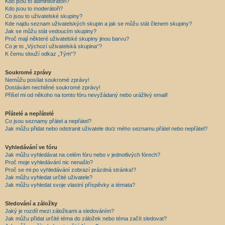
Kdo jsou to administrátoři?
Kdo jsou to moderátoři?
Co jsou to uživatelské skupiny?
Kde najdu seznam uživatelských skupin a jak se můžu stát členem skupiny?
Jak se můžu stát vedoucím skupiny?
Proč mají některé uživatelské skupiny jinou barvu?
Co je to „Výchozí uživatelská skupina“?
K čemu slouží odkaz „Tým“?
Soukromé zprávy
Nemůžu posílat soukromé zprávy!
Dostávám nechtěné soukromé zprávy!
Přišel mi od někoho na tomto fóru nevyžádaný nebo urážlivý email!
Přátelé a nepřátelé
Co jsou seznamy přátel a nepřátel?
Jak můžu přidat nebo odstranit uživatele do/z mého seznamu přátel nebo nepřátel?
Vyhledávání ve fóru
Jak můžu vyhledávat na celém fóru nebo v jednotlivých fórech?
Proč moje vyhledávání nic nenašlo?
Proč se mi po vyhledávání zobrazí prázdná stránka!?
Jak můžu vyhledat určité uživatele?
Jak můžu vyhledat svoje vlastní příspěvky a témata?
Sledování a záložky
Jaký je rozdíl mezi záložkami a sledováním?
Jak můžu přidat určité téma do záložek nebo téma začít sledovat?