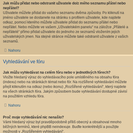
Jak můžu přidat nebo odstranit uživatele do/z mého seznamu přátel nebo
nepřátel?
Uživatele můžete přidat do vašeho seznamu dvěma způsoby. Po kliknutí na
jméno uživatele se dostanete na stránku s profilem uživatele, kde najdete
odkaz, pomocí kterého můžete uživatele přidat do seznamu přátel nebo
nepřátel. Nebo můžete ve vašem „Uživatelském panelu“ na záložce „Přátelé a
nepřátelé“ přímo přidat uživatele do jednoho ze seznamů vložením jejich
uživatelských jmen. Na stejné stránce můžete také odstranit uživatele z vašich
seznamů.
Nahoru
Vyhledávání ve fóru
Jak můžu vyhledávat na celém fóru nebo v jednotlivých fórech?
Vložte hledaný výraz do vyhledávacího pole umístěného na obsahu fóra
(indexu) nebo na stránkách témat nebo fór. Na rozšířené vyhledávání můžete
přejít kliknutím na odkaz (nebo ikonu) „Rozšířené vyhledávání“, který najdete
na všech stránkách fóra. Jakým způsobem bude vyhledávání dostupné závisí
na použitém vzhledu fóra.
Nahoru
Proč moje vyhledávání nic nenašlo?
Vámi hledaný výraz byl pravděpodobně příliš obecný a obsahoval mnoho
běžných termínů, které phpBB neindexuje. Buďte konkrétnější a použijte
možnosti v „Rozšířeném vyhledávání“.