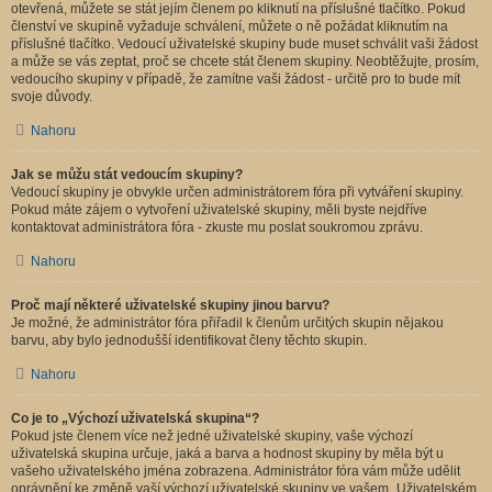
otevřená, můžete se stát jejím členem po kliknutí na příslušné tlačítko. Pokud
členství ve skupině vyžaduje schválení, můžete o ně požádat kliknutím na
příslušné tlačítko. Vedoucí uživatelské skupiny bude muset schválit vaši žádost
a může se vás zeptat, proč se chcete stát členem skupiny. Neobtěžujte, prosím,
vedoucího skupiny v případě, že zamítne vaši žádost - určitě pro to bude mít
svoje důvody.
Nahoru
Jak se můžu stát vedoucím skupiny?
Vedoucí skupiny je obvykle určen administrátorem fóra při vytváření skupiny.
Pokud máte zájem o vytvoření uživatelské skupiny, měli byste nejdříve
kontaktovat administrátora fóra - zkuste mu poslat soukromou zprávu.
Nahoru
Proč mají některé uživatelské skupiny jinou barvu?
Je možné, že administrátor fóra přiřadil k členům určitých skupin nějakou
barvu, aby bylo jednodušší identifikovat členy těchto skupin.
Nahoru
Co je to „Výchozí uživatelská skupina“?
Pokud jste členem více než jedné uživatelské skupiny, vaše výchozí
uživatelská skupina určuje, jaká a barva a hodnost skupiny by měla být u
vašeho uživatelského jména zobrazena. Administrátor fóra vám může udělit
oprávnění ke změně vaší výchozí uživatelské skupiny ve vašem „Uživatelském