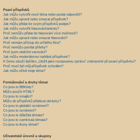
Psaní příspěvků
Jak můžu vytvořit nové téma nebo poslat odpověď?
Jak můžu upravit nebo smazat příspěvek?
Jak můžu přidat ke svým příspěvků podpis?
Jak můžu vytvořit hlasování/anketu?
Proč nemůžu přidat do hlasování více možností?
Jak můžu upravit nebo smazat hlasování?
Proč nemám přístup do určitého fóra?
Proč nemůžu posílat přílohy?
Proč jsem obdržel varování?
Jak můžu moderátorovi nahlásit příspěvek?
K čemu slouží tlačítko „Uložit jako rozepsanou zprávu“ zobrazené při psaní příspěvku?
Proč musí být můj příspěvek schválen?
Jak můžu oživit moje téma?
Formátování a druhy témat
Co jsou to BBKódy?
Můžu použít HTML?
Co jsou to smajlíci?
Můžu do příspěvků přidávat obrázky?
Co jsou to globální oznámení?
Co jsou to oznámení?
Co jsou to důležitá témata?
Co jsou to zamknutá témata?
Co jsou to ikony témat?
Uživatelské úrovně a skupiny