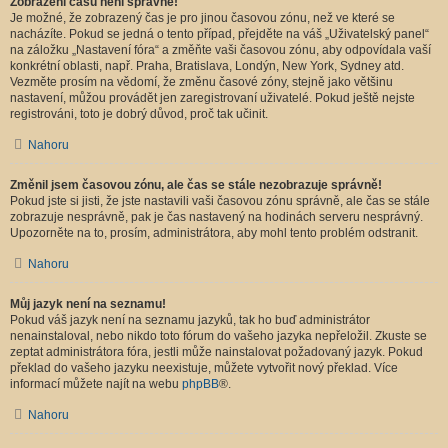
Zobrazení časů není správné!
Je možné, že zobrazený čas je pro jinou časovou zónu, než ve které se
nacházíte. Pokud se jedná o tento případ, přejděte na váš „Uživatelský panel“
na záložku „Nastavení fóra“ a změňte vaši časovou zónu, aby odpovídala vaší
konkrétní oblasti, např. Praha, Bratislava, Londýn, New York, Sydney atd.
Vezměte prosím na vědomí, že změnu časové zóny, stejně jako většinu
nastavení, můžou provádět jen zaregistrovaní uživatelé. Pokud ještě nejste
registrováni, toto je dobrý důvod, proč tak učinit.
Nahoru
Změnil jsem časovou zónu, ale čas se stále nezobrazuje správně!
Pokud jste si jisti, že jste nastavili vaši časovou zónu správně, ale čas se stále
zobrazuje nesprávně, pak je čas nastavený na hodinách serveru nesprávný.
Upozorněte na to, prosím, administrátora, aby mohl tento problém odstranit.
Nahoru
Můj jazyk není na seznamu!
Pokud váš jazyk není na seznamu jazyků, tak ho buď administrátor
nenainstaloval, nebo nikdo toto fórum do vašeho jazyka nepřeložil. Zkuste se
zeptat administrátora fóra, jestli může nainstalovat požadovaný jazyk. Pokud
překlad do vašeho jazyku neexistuje, můžete vytvořit nový překlad. Více
informací můžete najít na webu
phpBB
®.
Nahoru