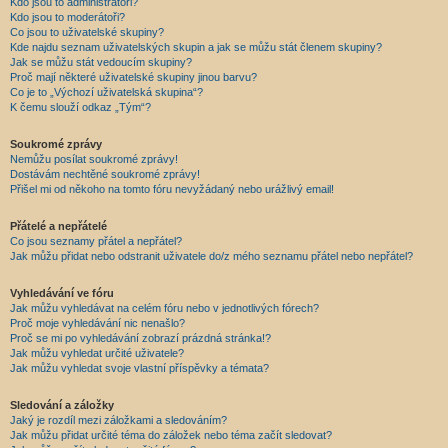
Kdo jsou to administrátoři?
Kdo jsou to moderátoři?
Co jsou to uživatelské skupiny?
Kde najdu seznam uživatelských skupin a jak se můžu stát členem skupiny?
Jak se můžu stát vedoucím skupiny?
Proč mají některé uživatelské skupiny jinou barvu?
Co je to „Výchozí uživatelská skupina“?
K čemu slouží odkaz „Tým“?
Soukromé zprávy
Nemůžu posílat soukromé zprávy!
Dostávám nechtěné soukromé zprávy!
Přišel mi od někoho na tomto fóru nevyžádaný nebo urážlivý email!
Přátelé a nepřátelé
Co jsou seznamy přátel a nepřátel?
Jak můžu přidat nebo odstranit uživatele do/z mého seznamu přátel nebo nepřátel?
Vyhledávání ve fóru
Jak můžu vyhledávat na celém fóru nebo v jednotlivých fórech?
Proč moje vyhledávání nic nenašlo?
Proč se mi po vyhledávání zobrazí prázdná stránka!?
Jak můžu vyhledat určité uživatele?
Jak můžu vyhledat svoje vlastní příspěvky a témata?
Sledování a záložky
Jaký je rozdíl mezi záložkami a sledováním?
Jak můžu přidat určité téma do záložek nebo téma začít sledovat?