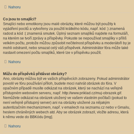
Nahoru
Co jsou to smajlíci?
Smajlíci nebo emotikony jsou malé obrázky, které můžou být použity k
vyjádření pocitů a vytvořeny za použití krátkého kódu, např. kód :) znamená
radost a kód :( znamená smutek. Úplný seznam smajlíků najdete na formuláři,
na kterém se tvoří zprávy a příspěvky. Pokuste se nepoužívat smajlíky v příliš
velkém počtu, protože můžou způsobit nečitelnost příspěvku a moderátoři by je
mohli odstranit, nebo smazat celý váš příspěvek. Administrátor fóra může také
nastavit omezení počtu smajlíků, které lze v příspěvku použít.
Nahoru
Můžu do příspěvků přidávat obrázky?
Ano, obrázky můžou být ve vašich příspěvcích zobrazeny. Pokud administrátor
povolil ve fóru používání příloh, budete moci nahrát obrázek do fóra. V
opačném případě musíte odkázat na obrázek, který se nachází na veřejně
přístupném webovém serveru, např. http://www.priklad.cz/muj-obrazek.gif.
Nemůžete odkázat na obrázek uložený ve vašem vlastním počítači (pokud to
není veřejně přístupný server) ani na obrázky uložené za nějakým
autentizačním mechanizmem, např. v emailech na seznamu.cz nebo v Gmailu,
heslem chráněných webech atd. Aby se obrázek zobrazil, vložte adresu, která
k němu vede do BBKódu [img].
Nahoru