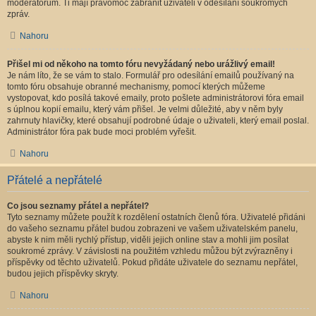
moderátorům. Ti mají pravomoc zabránit uživateli v odesílání soukromých
zpráv.
Nahoru
Přišel mi od někoho na tomto fóru nevyžádaný nebo urážlivý email!
Je nám líto, že se vám to stalo. Formulář pro odesílání emailů používaný na
tomto fóru obsahuje obranné mechanismy, pomocí kterých můžeme
vystopovat, kdo posílá takové emaily, proto pošlete administrátorovi fóra email
s úplnou kopií emailu, který vám přišel. Je velmi důležité, aby v něm byly
zahrnuty hlavičky, které obsahují podrobné údaje o uživateli, který email poslal.
Administrátor fóra pak bude moci problém vyřešit.
Nahoru
Přátelé a nepřátelé
Co jsou seznamy přátel a nepřátel?
Tyto seznamy můžete použít k rozdělení ostatních členů fóra. Uživatelé přidáni
do vašeho seznamu přátel budou zobrazeni ve vašem uživatelském panelu,
abyste k nim měli rychlý přístup, viděli jejich online stav a mohli jim posílat
soukromé zprávy. V závislosti na použitém vzhledu můžou být zvýrazněny i
příspěvky od těchto uživatelů. Pokud přidáte uživatele do seznamu nepřátel,
budou jejich příspěvky skryty.
Nahoru