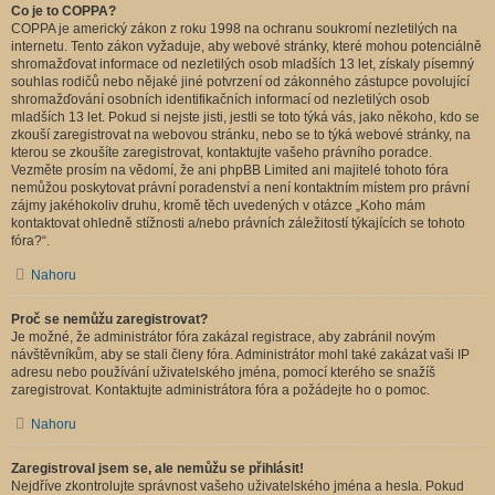
Co je to COPPA?
COPPA je americký zákon z roku 1998 na ochranu soukromí nezletilých na
internetu. Tento zákon vyžaduje, aby webové stránky, které mohou potenciálně
shromažďovat informace od nezletilých osob mladších 13 let, získaly písemný
souhlas rodičů nebo nějaké jiné potvrzení od zákonného zástupce povolující
shromažďování osobních identifikačních informací od nezletilých osob
mladších 13 let. Pokud si nejste jisti, jestli se toto týká vás, jako někoho, kdo se
zkouší zaregistrovat na webovou stránku, nebo se to týká webové stránky, na
kterou se zkoušíte zaregistrovat, kontaktujte vašeho právního poradce.
Vezměte prosím na vědomí, že ani phpBB Limited ani majitelé tohoto fóra
nemůžou poskytovat právní poradenství a není kontaktním místem pro právní
zájmy jakéhokoliv druhu, kromě těch uvedených v otázce „Koho mám
kontaktovat ohledně stížnosti a/nebo právních záležitostí týkajících se tohoto
fóra?“.
Nahoru
Proč se nemůžu zaregistrovat?
Je možné, že administrátor fóra zakázal registrace, aby zabránil novým
návštěvníkům, aby se stali členy fóra. Administrátor mohl také zakázat vaši IP
adresu nebo používání uživatelského jména, pomocí kterého se snažíš
zaregistrovat. Kontaktujte administrátora fóra a požádejte ho o pomoc.
Nahoru
Zaregistroval jsem se, ale nemůžu se přihlásit!
Nejdříve zkontrolujte správnost vašeho uživatelského jména a hesla. Pokud