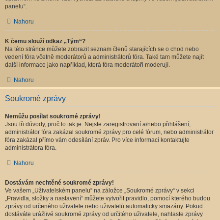
panelu“.
Nahoru
K čemu slouží odkaz „Tým“?
Na této stránce můžete zobrazit seznam členů starajících se o chod nebo
vedení fóra včetně moderátorů a administrátorů fóra. Také tam můžete najít
další informace jako například, která fóra moderátoři moderují.
Nahoru
Soukromé zprávy
Nemůžu posílat soukromé zprávy!
Jsou tři důvody, proč to tak je. Nejste zaregistrovaní a/nebo přihlášení,
administrátor fóra zakázal soukromé zprávy pro celé fórum, nebo administrátor
fóra zakázal přímo vám odesílání zpráv. Pro více informací kontaktujte
administrátora fóra.
Nahoru
Dostávám nechtěné soukromé zprávy!
Ve vašem „Uživatelském panelu“ na záložce „Soukromé zprávy“ v sekci
„Pravidla, složky a nastavení“ můžete vytvořit pravidlo, pomocí kterého budou
zprávy od určeného uživatele nebo uživatelů automaticky smazány. Pokud
dostáváte urážlivé soukromé zprávy od určitého uživatele, nahlaste zprávy