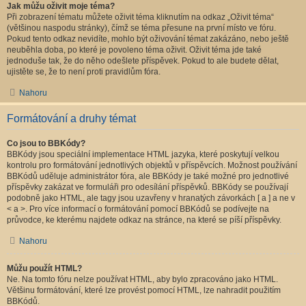
Jak můžu oživit moje téma?
Při zobrazení tématu můžete oživit téma kliknutím na odkaz „Oživit téma“
(většinou naspodu stránky), čímž se téma přesune na první místo ve fóru.
Pokud tento odkaz nevidíte, mohlo být oživování témat zakázáno, nebo ještě
neuběhla doba, po které je povoleno téma oživit. Oživit téma jde také
jednoduše tak, že do něho odešlete příspěvek. Pokud to ale budete dělat,
ujistěte se, že to není proti pravidlům fóra.
Nahoru
Formátování a druhy témat
Co jsou to BBKódy?
BBKódy jsou speciální implementace HTML jazyka, které poskytují velkou
kontrolu pro formátování jednotlivých objektů v příspěvcích. Možnost používání
BBKódů uděluje administrátor fóra, ale BBKódy je také možné pro jednotlivé
příspěvky zakázat ve formuláři pro odesílání příspěvků. BBKódy se používají
podobně jako HTML, ale tagy jsou uzavřeny v hranatých závorkách [ a ] a ne v
< a >. Pro více informací o formátování pomocí BBKódů se podívejte na
průvodce, ke kterému najdete odkaz na stránce, na které se píší příspěvky.
Nahoru
Můžu použít HTML?
Ne. Na tomto fóru nelze používat HTML, aby bylo zpracováno jako HTML.
Většinu formátování, které lze provést pomocí HTML, lze nahradit použitím
BBKódů.