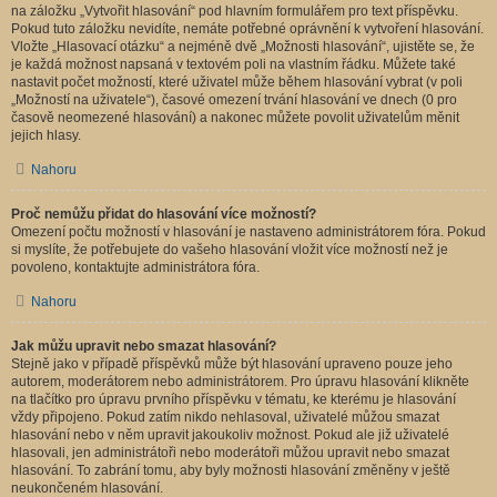
na záložku „Vytvořit hlasování“ pod hlavním formulářem pro text příspěvku.
Pokud tuto záložku nevidíte, nemáte potřebné oprávnění k vytvoření hlasování.
Vložte „Hlasovací otázku“ a nejméně dvě „Možnosti hlasování“, ujistěte se, že
je každá možnost napsaná v textovém poli na vlastním řádku. Můžete také
nastavit počet možností, které uživatel může během hlasování vybrat (v poli
„Možností na uživatele“), časové omezení trvání hlasování ve dnech (0 pro
časově neomezené hlasování) a nakonec můžete povolit uživatelům měnit
jejich hlasy.
Nahoru
Proč nemůžu přidat do hlasování více možností?
Omezení počtu možností v hlasování je nastaveno administrátorem fóra. Pokud
si myslíte, že potřebujete do vašeho hlasování vložit více možností než je
povoleno, kontaktujte administrátora fóra.
Nahoru
Jak můžu upravit nebo smazat hlasování?
Stejně jako v případě příspěvků může být hlasování upraveno pouze jeho
autorem, moderátorem nebo administrátorem. Pro úpravu hlasování klikněte
na tlačítko pro úpravu prvního příspěvku v tématu, ke kterému je hlasování
vždy připojeno. Pokud zatím nikdo nehlasoval, uživatelé můžou smazat
hlasování nebo v něm upravit jakoukoliv možnost. Pokud ale již uživatelé
hlasovali, jen administrátoři nebo moderátoři můžou upravit nebo smazat
hlasování. To zabrání tomu, aby byly možnosti hlasování změněny v ještě
neukončeném hlasování.