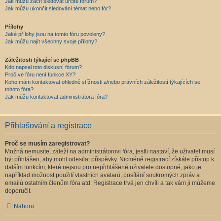
Jak můžu začít sledovat určité fórum?
Jak můžu ukončit sledování témat nebo fór?
Přílohy
Jaké přílohy jsou na tomto fóru povoleny?
Jak můžu najít všechny svoje přílohy?
Záležitosti týkající se phpBB
Kdo napsal toto diskusní fórum?
Proč ve fóru není funkce XY?
Koho mám kontaktovat ohledně stížnosti a/nebo právních záležitostí týkajících se
tohoto fóra?
Jak můžu kontaktovat administrátora fóra?
Přihlašování a registrace
Proč se musím zaregistrovat?
Možná nemusíte, záleží na administrátorovi fóra, jestli nastaví, že uživatel musí
být přihlášen, aby mohl odesílat příspěvky. Nicméně registrací získáte přístup k
dalším funkcím, které nejsou pro nepřihlášené uživatele dostupné, jako je
například možnost použití vlastních avatarů, posílání soukromých zpráv a
emailů ostatním členům fóra atd. Registrace trvá jen chvíli a tak vám ji můžeme
doporučit.
Nahoru