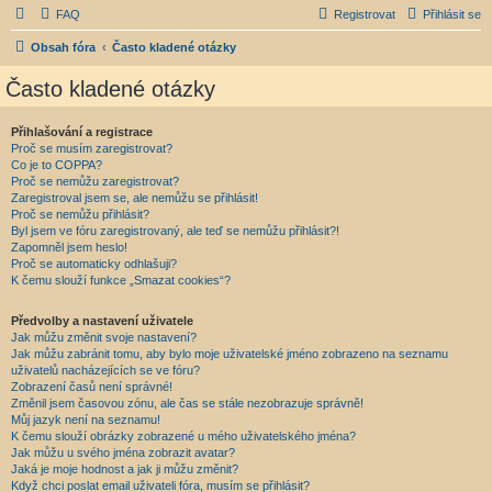
FAQ
Registrovat
Přihlásit se
Obsah fóra
Často kladené otázky
Často kladené otázky
Přihlašování a registrace
Proč se musím zaregistrovat?
Co je to COPPA?
Proč se nemůžu zaregistrovat?
Zaregistroval jsem se, ale nemůžu se přihlásit!
Proč se nemůžu přihlásit?
Byl jsem ve fóru zaregistrovaný, ale teď se nemůžu přihlásit?!
Zapomněl jsem heslo!
Proč se automaticky odhlašuji?
K čemu slouží funkce „Smazat cookies“?
Předvolby a nastavení uživatele
Jak můžu změnit svoje nastavení?
Jak můžu zabránit tomu, aby bylo moje uživatelské jméno zobrazeno na seznamu
uživatelů nacházejících se ve fóru?
Zobrazení časů není správné!
Změnil jsem časovou zónu, ale čas se stále nezobrazuje správně!
Můj jazyk není na seznamu!
K čemu slouží obrázky zobrazené u mého uživatelského jména?
Jak můžu u svého jména zobrazit avatar?
Jaká je moje hodnost a jak ji můžu změnit?
Když chci poslat email uživateli fóra, musím se přihlásit?