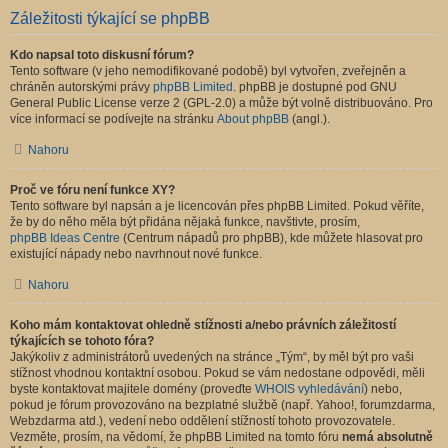
Záležitosti týkající se phpBB
Kdo napsal toto diskusní fórum?
Tento software (v jeho nemodifikované podobě) byl vytvořen, zveřejněn a
chráněn autorskými právy
phpBB Limited
. phpBB je dostupné pod GNU
General Public License verze 2 (GPL-2.0) a může být volně distribuováno. Pro
více informací se podívejte na stránku
About phpBB
(angl.).
Nahoru
Proč ve fóru není funkce XY?
Tento software byl napsán a je licencován přes phpBB Limited. Pokud věříte,
že by do něho měla být přidána nějaká funkce, navštivte, prosím,
phpBB Ideas Centre
(Centrum nápadů pro phpBB), kde můžete hlasovat pro
existující nápady nebo navrhnout nové funkce.
Nahoru
Koho mám kontaktovat ohledně stížnosti a/nebo právních záležitostí
týkajících se tohoto fóra?
Jakýkoliv z administrátorů uvedených na stránce „Tým“, by měl být pro vaši
stížnost vhodnou kontaktní osobou. Pokud se vám nedostane odpovědi, měli
byste kontaktovat majitele domény (proveďte
WHOIS vyhledávání
) nebo,
pokud je fórum provozováno na bezplatné službě (např. Yahoo!, forumzdarma,
Webzdarma atd.), vedení nebo oddělení stížností tohoto provozovatele.
Vezměte, prosím, na vědomí, že phpBB Limited na tomto fóru
nemá absolutně