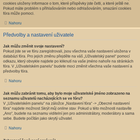
cookies uloženy informace o tom, které příspěvky jste četli, a které ještě ne.
Pokud máte problém s přihlašováním nebo odhlašováním, smazání cookies
fóra může pomoci.
Nahoru
Předvolby a nastavení uživatele
Jak můžu změnit svoje nastavení?
Pokud jste se ve fóru zaregistrovali, jsou všechna vaše nastavení uložena v
databázi fóra. Pro jejich změnu přejděte na váš „Uživatelský panel“ pomocí
odkazu, který obvykle najdete po kliknutí na vaše jméno nahoře na stránkách
fóra. V „Uživatelském panelu“ budete moci změnit všechna vaše nastavení a
předvolby fóra.
Nahoru
Jak můžu zabránit tomu, aby bylo moje uživatelské jméno zobrazeno na
seznamu uživatelů nacházejících se ve fóru?
V „Uživatelském panelu“ na záložce „Nastavení fóra“ -> „Obecné nastavení
fóra“ najdete možnost
Skrýt můj online stav
. Pokud u této možnosti nastavíte
„Ano“, budete na seznamu viditelní jen pro administrátory, moderátory a sama
sebe. Budete počítán jako skrytý uživatel.
Nahoru