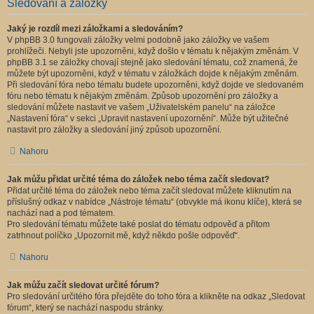
Sledování a záložky
Jaký je rozdíl mezi záložkami a sledováním?
V phpBB 3.0 fungovali záložky velmi podobně jako záložky ve vašem
prohlížeči. Nebyli jste upozorněni, když došlo v tématu k nějakým změnám. V
phpBB 3.1 se záložky chovají stejně jako sledování tématu, což znamená, že
můžete být upozorněni, když v tématu v záložkách dojde k nějakým změnám.
Při sledování fóra nebo tématu budete upozorněni, když dojde ve sledovaném
fóru nebo tématu k nějakým změnám. Způsob upozornění pro záložky a
sledování můžete nastavit ve vašem „Uživatelském panelu“ na záložce
„Nastavení fóra“ v sekci „Upravit nastavení upozornění“. Může být užitečné
nastavit pro záložky a sledování jiný způsob upozornění.
Nahoru
Jak můžu přidat určité téma do záložek nebo téma začít sledovat?
Přidat určité téma do záložek nebo téma začít sledovat můžete kliknutím na
příslušný odkaz v nabídce „Nástroje tématu“ (obvykle má ikonu klíče), která se
nachází nad a pod tématem.
Pro sledování tématu můžete také poslat do tématu odpověď a přitom
zatrhnout políčko „Upozornit mě, když někdo pošle odpověď“.
Nahoru
Jak můžu začít sledovat určité fórum?
Pro sledování určitého fóra přejděte do toho fóra a klikněte na odkaz „Sledovat
fórum“, který se nachází naspodu stránky.