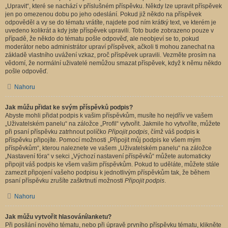
„Upravit“, které se nachází v příslušném příspěvku. Někdy lze upravit příspěvek
jen po omezenou dobu po jeho odeslání. Pokud již někdo na příspěvek
odpověděl a vy se do tématu vrátíte, najdete pod ním krátký text, ve kterém je
uvedeno kolikrát a kdy jste příspěvek upravili. Toto bude zobrazeno pouze v
případě, že někdo do tématu pošle odpověď, ale neobjeví se to, pokud
moderátor nebo administrátor upraví příspěvek, ačkoli ti mohou zanechat na
základě vlastního uvážení vzkaz, proč příspěvek upravili. Vezměte prosím na
vědomí, že normální uživatelé nemůžou smazat příspěvek, když k němu někdo
pošle odpověď.
Nahoru
Jak můžu přidat ke svým příspěvků podpis?
Abyste mohli přidat podpis k vašim příspěvkům, musíte ho nejdřív ve vašem
„Uživatelském panelu“ na záložce „Profil“ vytvořit. Jakmile ho vytvoříte, můžete
při psaní příspěvku zatrhnout políčko
Připojit podpis
, čímž váš podpis k
příspěvku připojíte. Pomocí možnosti „Připojit můj podpis ke všem mým
příspěvkům“, kterou naleznete ve vašem „Uživatelském panelu“ na záložce
„Nastavení fóra“ v sekci „Výchozí nastavení příspěvků“ můžete automaticky
připojit váš podpis ke všem vašim příspěvkům. Pokud to uděláte, můžete stále
zamezit připojení vašeho podpisu k jednotlivým příspěvkům tak, že během
psaní příspěvku zrušíte zaškrtnutí možnosti
Připojit podpis
.
Nahoru
Jak můžu vytvořit hlasování/anketu?
Při posílání nového tématu, nebo při úpravě prvního příspěvku tématu, klikněte