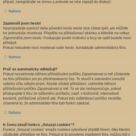
případ, zaregistrujte se znovu a pokuste se více zapojit do diskuzí.
Nahoru
Zapomněl jsem heslo!
Nepropadejte panice! Vaše původní heslo nelze sice získat zpět, ale můžete
ho jednoduše resetovat. Přejděte na přihlašovací stránku a klikněte na odkaz
Zapomněl/a jsem heslo
. Postupujte podle instrukcí a brzy se opět budete moci
přihlásit.
Pokud nebudete moci resetovat vaše heslo, kontaktujte administrátora fóra.
Nahoru
Proč se automaticky odhlašuji?
Pokud nezatrhnete během přihlašování políčko
Zapamatovat si mě
zůstanete
na fóru přihlášen jen po přednastavený čas. To slouží k zabránění zneužití
vašeho účtu někým jiným. Abyste zůstali přihlášeni, zatrhněte během
přihlašování políčko
Zapamatovat si mě
. To se ale nedoporučuje, pokud
přistupujete k fóru ze sdíleného počítače, např. v knihovně, internetové
kavárně, počítačové učebně atd. Pokud toto zaškrtávací políčko nevidíte,
znamená to, že administrátor fóra tuto funkci zakázal.
Nahoru
K čemu slouží funkce „Smazat cookies“?
Funkce „Smazat cookies“ smaže cookies vytvořené phpBB fórem, díky kterým
zůstáváte přihlášen ve fóru. Pokud je to povoleno majitelem fóra, můžou být v