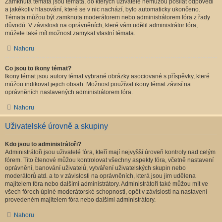
Zamknutá témata jsou témata, do kterých uživatelé nemůžou posílat odpovědi
a jakékoliv hlasování, které se v nic nachází, bylo automaticky ukončeno.
Témata můžou být zamknuta moderátorem nebo administrátorem fóra z řady
důvodů. V závislosti na oprávněních, které vám udělil administrátor fóra,
můžete také mít možnost zamykat vlastní témata.
Nahoru
Co jsou to ikony témat?
Ikony témat jsou autory témat vybrané obrázky asociované s příspěvky, které
můžou indikovat jejich obsah. Možnost používat ikony témat závisí na
oprávněních nastavených administrátorem fóra.
Nahoru
Uživatelské úrovně a skupiny
Kdo jsou to administrátoři?
Administrátoři jsou uživatelé fóra, kteří mají nejvyšší úroveň kontroly nad celým
fórem. Tito členové můžou kontrolovat všechny aspekty fóra, včetně nastavení
oprávnění, banování uživatelů, vytváření uživatelských skupin nebo
moderátorů atd. a to v závislosti na oprávněních, která jsou jim udělena
majitelem fóra nebo dalšími administrátory. Administrátoři také můžou mít ve
všech fórech úplné moderátorské schopnosti, opět v závislosti na nastavení
provedeném majitelem fóra nebo dalšími administrátory.
Nahoru