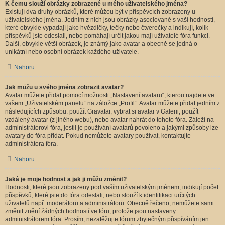
K čemu slouží obrázky zobrazené u mého uživatelského jména?
Existují dva druhy obrázků, které můžou být v příspěvcích zobrazeny u
uživatelského jména. Jedním z nich jsou obrázky asociované s vaší hodností,
které obvykle vypadají jako hvězdičky, tečky nebo čtverečky a indikují, kolik
příspěvků jste odeslali, nebo pomáhají určit jakou mají uživatelé fóra funkci.
Další, obvykle větší obrázek, je známý jako avatar a obecně se jedná o
unikátní nebo osobní obrázek každého uživatele.
Nahoru
Jak můžu u svého jména zobrazit avatar?
Avatar můžete přidat pomocí možnosti „Nastavení avataru“, kterou najdete ve
vašem „Uživatelském panelu“ na záložce „Profil“. Avatar můžete přidat jedním z
následujících způsobů: použít Gravatar, vybrat si avatar v Galerii, použít
vzdálený avatar (z jiného webu), nebo avatar nahrát do tohoto fóra. Záleží na
administrátorovi fóra, jestli je používání avatarů povoleno a jakými způsoby lze
avatary do fóra přidat. Pokud nemůžete avatary používat, kontaktujte
administrátora fóra.
Nahoru
Jaká je moje hodnost a jak ji můžu změnit?
Hodnosti, které jsou zobrazeny pod vaším uživatelským jménem, indikují počet
příspěvků, které jste do fóra odeslali, nebo slouží k identifikaci určitých
uživatelů např. moderátorů a administrátorů. Obecně řečeno, nemůžete sami
změnit znění žádných hodností ve fóru, protože jsou nastaveny
administrátorem fóra. Prosím, nezatěžujte fórum zbytečným přispíváním jen