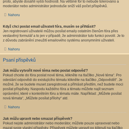
proto, abyste dosáhli vyšší hodnosti. Na většině fór to nebude tolerováno a
moderátor nebo administrátor jednoduše sníží váš počet příspěvků.
Nahoru
Když chci poslat email uživateli fóra, musím se přihlásit?
Jen registrovaní uživatelé můžou posílat emaily ostatním členům fóra přes
vestavěný formulář a to jen v případě, že administrátor tuto funkci povolil. Je to
z důvodu zabránění zneužití emailového systému anonymními uživateli.
Nahoru
Psaní příspěvků
Jak můžu vytvořit nové téma nebo poslat odpověď?
Pokud chcete do fóra poslat nové téma, klikněte na tlačítko „Nové téma“. Pro
odeslání odpovědi do existujícího tématu klikněte na tlačítko „Odpovědět“. Je
možné, že se budete muset zaregistrovat a přihlásit předtím, než budete moci
posílat příspěvky. Naspodu každého fóra a tématu můžete najít seznam
oprávnění, které v konkrétním fóru a tématu máte. Například: „Můžete posílat
nová témata“, „Můžete posílat přílohy“ atd.
Nahoru
Jak můžu upravit nebo smazat příspěvek?
Pokud nejste administrátor nebo moderátor, můžete pouze upravovat nebo
mazat svoje vlastní příspěvky. Příspěvek můžete upravit po kliknutí na tlačítko