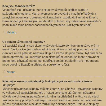
Kdo jsou to moderátoři?
Moderátoři jsou uživatelé (nebo skupiny uživatelů), kteří se starají o
každodenní chod fóra. Mají pravomoc k upravování a mazání příspěvků a
zamykání, odemykání, přesunování, mazání a rozdělování témat ve fórech,
která moderují. Obecně jsou moderátoři přítomni, aby zabraňovali uživatelů v
psaní mimo téma nebo v posílání hanlivých nebo urážlivých materiálů.
Nahoru
Co jsou to uživatelské skupiny?
Uživatelské skupiny jsou skupiny uživatelů, které dělí komunitu uživatelů na
menší části, se kterými můžou administrátoři fóra snadněji pracovat. Každý
člen fóra může patřit do několika skupin a každé skupině můžou být přiřazena
různá oprávnění. To umožňuje administrátorům jednoduše měnit oprávnění
pro mnoho uživatelů najednou, například změnit oprávnění pro moderátory,
nebo povolit uživatelům přístup do soukromého fóra.
Nahoru
Kde najdu seznam uživatelských skupin a jak se můžu stát členem
skupiny?
Všechny uživatelské skupiny můžete zobrazit na záložce „Uživatelské skupiny“
ve vašem „Uživatelském panelu“. Pokud se chcete stát členem některé z
uživatelských skupin, pokračujte kliknutím na příslušné tlačítko. Ne do všech
skupin je volný přístup. V některých se musí žádost o členství schválit, některé
můžou být uzavřené a některé můžou být dokonce skryté. Pokud je skupiny