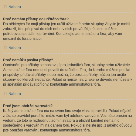
Nahoru
Proč nemám přístup do určitého fóra?
Do některých fór mají přístup jen určití uživatelé nebo skupiny. Abyste je mohli
zobrazit, číst, přispívat do nich nebo v nich provádět jiné akce, můžete
potřebovat speciální oprávnění. Kontaktujte administrátora fóra, aby vám
umožnil do fóra přístup.
Nahoru
Proč nemůžu posílat přílohy?
Oprávnění pro přílohy se nastavují pro jednotlivá fóra, skupiny nebo uživatele.
Administrátor fóra nemusel povolit do určitého fóra, do kterého můžete posílat
příspěvky, přidávat přílohy, nebo možná, že posílat přílohy můžou jen určité
skupiny, do kterých nepatříte. Pokud si nejste jisti, z jakého důvodu nemůžete k
příspěvkům přidávat přílohy, kontaktujte administrátora fóra.
Nahoru
Proč jsem obdržel varování?
Každý administrátor fóra má na svém fóru svoje vlastní pravidla. Pokud nějaké
z těchto pravidel porušíte, může vám být uděleno varování. Vezměte prosím na
vědomí, že toto je rozhodnutí administrátora a phpBB Limited nemá nic
společného s varováními na daném fóru. Pokud si nejste jisti, z jakého důvodu
jste obdrželi varování, kontaktujte administrátora fóra.