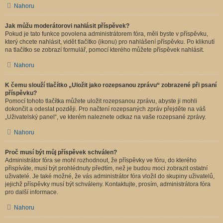
Nahoru
Jak můžu moderátorovi nahlásit příspěvek?
Pokud je tato funkce povolena administrátorem fóra, měli byste v příspěvku,
který chcete nahlásit, vidět tlačítko (ikonu) pro nahlášení příspěvku. Po kliknutí
na tlačítko se zobrazí formulář, pomocí kterého můžete příspěvek nahlásit.
Nahoru
K čemu slouží tlačítko „Uložit jako rozepsanou zprávu“ zobrazené při psaní
příspěvku?
Pomocí tohoto tlačítka můžete uložit rozepsanou zprávu, abyste ji mohli
dokončit a odeslat později. Pro načtení rozepsaných zpráv přejděte na váš
„Uživatelský panel“, ve kterém naleznete odkaz na vaše rozepsané zprávy.
Nahoru
Proč musí být můj příspěvek schválen?
Administrátor fóra se mohl rozhodnout, že příspěvky ve fóru, do kterého
přispíváte, musí být prohlédnuty předtím, než je budou moci zobrazit ostatní
uživatelé. Je také možné, že vás administrátor fóra vložil do skupiny uživatelů,
jejichž příspěvky musí být schváleny. Kontaktujte, prosím, administrátora fóra
pro další informace.
Nahoru