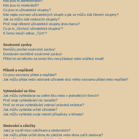
Kdo jsou to administrátoři?
Kdo jsou to moderátoři?
Co jsou to uživatelské skupiny?
Kde najdu seznam uživatelských skupin a jak se můžu stát členem skupiny?
Jak se můžu stát vedoucím skupiny?
Proč mají některé uživatelské skupiny jinou barvu?
Co je to „Výchozí uživatelská skupina“?
K čemu slouží odkaz „Tým“?
Soukromé zprávy
Nemůžu posílat soukromé zprávy!
Dostávám nechtěné soukromé zprávy!
Přišel mi od někoho na tomto fóru nevyžádaný nebo urážlivý email!
Přátelé a nepřátelé
Co jsou seznamy přátel a nepřátel?
Jak můžu přidat nebo odstranit uživatele do/z mého seznamu přátel nebo nepřátel?
Vyhledávání ve fóru
Jak můžu vyhledávat na celém fóru nebo v jednotlivých fórech?
Proč moje vyhledávání nic nenašlo?
Proč se mi po vyhledávání zobrazí prázdná stránka!?
Jak můžu vyhledat určité uživatele?
Jak můžu vyhledat svoje vlastní příspěvky a témata?
Sledování a záložky
Jaký je rozdíl mezi záložkami a sledováním?
Jak můžu přidat určité téma do záložek nebo téma začít sledovat?