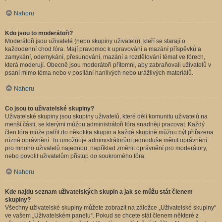
Nahoru
Kdo jsou to moderátoři?
Moderátoři jsou uživatelé (nebo skupiny uživatelů), kteří se starají o
každodenní chod fóra. Mají pravomoc k upravování a mazání příspěvků a
zamykání, odemykání, přesunování, mazání a rozdělování témat ve fórech,
která moderují. Obecně jsou moderátoři přítomni, aby zabraňovali uživatelů v
psaní mimo téma nebo v posílání hanlivých nebo urážlivých materiálů.
Nahoru
Co jsou to uživatelské skupiny?
Uživatelské skupiny jsou skupiny uživatelů, které dělí komunitu uživatelů na
menší části, se kterými můžou administrátoři fóra snadněji pracovat. Každý
člen fóra může patřit do několika skupin a každé skupině můžou být přiřazena
různá oprávnění. To umožňuje administrátorům jednoduše měnit oprávnění
pro mnoho uživatelů najednou, například změnit oprávnění pro moderátory,
nebo povolit uživatelům přístup do soukromého fóra.
Nahoru
Kde najdu seznam uživatelských skupin a jak se můžu stát členem
skupiny?
Všechny uživatelské skupiny můžete zobrazit na záložce „Uživatelské skupiny“
ve vašem „Uživatelském panelu“. Pokud se chcete stát členem některé z