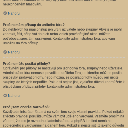
neukončeném hlasování.
Nahoru
Proč nemám přístup do určitého fóra?
Do některých fór mají přístup jen určití uživatelé nebo skupiny. Abyste je mohli
zobrazit, číst, přispívat do nich nebo v nich provádět jiné akce, můžete
potřebovat speciální oprávnění. Kontaktujte administrátora fóra, aby vám
umožnil do fóra přístup.
Nahoru
Proč nemůžu posílat přílohy?
Oprávnění pro přílohy se nastavují pro jednotlivá fóra, skupiny nebo uživatele.
Administrátor fóra nemusel povolit do určitého fóra, do kterého můžete posílat
příspěvky, přidávat přílohy, nebo možná, že posílat přílohy můžou jen určité
skupiny, do kterých nepatříte. Pokud si nejste jisti, z jakého důvodu nemůžete k
příspěvkům přidávat přílohy, kontaktujte administrátora fóra.
Nahoru
Proč jsem obdržel varování?
Každý administrátor fóra má na svém fóru svoje vlastní pravidla. Pokud nějaké
z těchto pravidel porušíte, může vám být uděleno varování. Vezměte prosím na
vědomí, že toto je rozhodnutí administrátora a phpBB Limited nemá nic
společného s varováními na daném fóru. Pokud si nejste jisti, z jakého důvodu