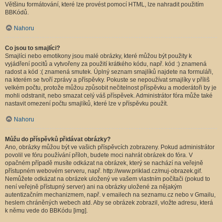
Většinu formátování, které lze provést pomocí HTML, lze nahradit použitím
BBKódů.
Nahoru
Co jsou to smajlíci?
Smajlíci nebo emotikony jsou malé obrázky, které můžou být použity k
vyjádření pocitů a vytvořeny za použití krátkého kódu, např. kód :) znamená
radost a kód :( znamená smutek. Úplný seznam smajlíků najdete na formuláři,
na kterém se tvoří zprávy a příspěvky. Pokuste se nepoužívat smajlíky v příliš
velkém počtu, protože můžou způsobit nečitelnost příspěvku a moderátoři by je
mohli odstranit, nebo smazat celý váš příspěvek. Administrátor fóra může také
nastavit omezení počtu smajlíků, které lze v příspěvku použít.
Nahoru
Můžu do příspěvků přidávat obrázky?
Ano, obrázky můžou být ve vašich příspěvcích zobrazeny. Pokud administrátor
povolil ve fóru používání příloh, budete moci nahrát obrázek do fóra. V
opačném případě musíte odkázat na obrázek, který se nachází na veřejně
přístupném webovém serveru, např. http://www.priklad.cz/muj-obrazek.gif.
Nemůžete odkázat na obrázek uložený ve vašem vlastním počítači (pokud to
není veřejně přístupný server) ani na obrázky uložené za nějakým
autentizačním mechanizmem, např. v emailech na seznamu.cz nebo v Gmailu,
heslem chráněných webech atd. Aby se obrázek zobrazil, vložte adresu, která
k němu vede do BBKódu [img].