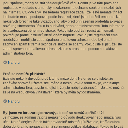
jsou správné, mohly se stát následující dvě věci. Pokud je ve fóru povolena
registrace v souladu s americkým zákonem na ochranu soukromí nezletilých
na internetu COPPA a vy jste během registrace zadali, že ještě nemáte třináct
let, budete muset postupovat podle instrukcí, které jste obdrželi emailem. Na
některých fórech je také vyžadováno, aby před přihlášením proběhla aktivace
nově registrovaného účtu a to buď vámi, nebo administrátorem. Tato informace
byla zobrazena během registrace. Pokud jste obdrželi registrační email,
pokračujte podle instrukcí, které v něm najdete. Pokud jste registrační email
neobdrželi, mohli jste zadat špatnou emailovou adresu, nebo byl email
zachycen spam filtrem a skončil ve složce se spamy. Pokud jste si jistí, že jste
zadali správnou emailovou adresu, zkuste s prosbou o pomoc kontaktovat
administrátora fóra.
Nahoru
Proč se nemůžu přihlásit?
Existuje několik důvodů, proč k tomu může dojít. Nejdříve se ujistěte, že
zadáváte správné uživatelské jméno a heslo. Pokud tomu tak je, kontaktujte
administrátora fóra, abyste se ujistili, že jste nebyli zabanováni. Je také možné,
že je na webu chyba v nastavení, která by měla být odstraněna.
Nahoru
Byl jsem ve fóru zaregistrovaný, ale teď se nemůžu přihlásit?!
Je možné, že administrátor z nějakého důvodu deaktivoval nebo smazal váš
účet. Na některých fórech také pravidelně odstraňují uživatele, kteří dlouhou
dobu do fóra nic nenapsali, čímž se zmenší velikost databáze. Pokud je to váš