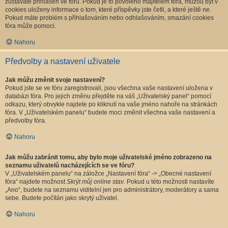
zůstáváte přihlášen ve fóru. Pokud je to povoleno majitelem fóra, můžou být v
cookies uloženy informace o tom, které příspěvky jste četli, a které ještě ne.
Pokud máte problém s přihlašováním nebo odhlašováním, smazání cookies
fóra může pomoci.
Nahoru
Předvolby a nastavení uživatele
Jak můžu změnit svoje nastavení?
Pokud jste se ve fóru zaregistrovali, jsou všechna vaše nastavení uložena v
databázi fóra. Pro jejich změnu přejděte na váš „Uživatelský panel“ pomocí
odkazu, který obvykle najdete po kliknutí na vaše jméno nahoře na stránkách
fóra. V „Uživatelském panelu“ budete moci změnit všechna vaše nastavení a
předvolby fóra.
Nahoru
Jak můžu zabránit tomu, aby bylo moje uživatelské jméno zobrazeno na
seznamu uživatelů nacházejících se ve fóru?
V „Uživatelském panelu“ na záložce „Nastavení fóra“ -> „Obecné nastavení
fóra“ najdete možnost
Skrýt můj online stav
. Pokud u této možnosti nastavíte
„Ano“, budete na seznamu viditelní jen pro administrátory, moderátory a sama
sebe. Budete počítán jako skrytý uživatel.
Nahoru