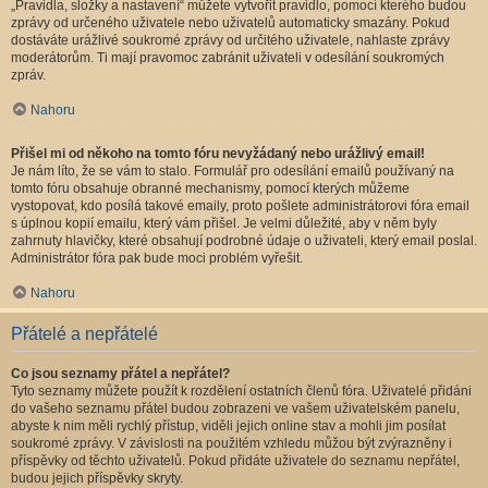
„Pravidla, složky a nastavení“ můžete vytvořit pravidlo, pomocí kterého budou
zprávy od určeného uživatele nebo uživatelů automaticky smazány. Pokud
dostáváte urážlivé soukromé zprávy od určitého uživatele, nahlaste zprávy
moderátorům. Ti mají pravomoc zabránit uživateli v odesílání soukromých
zpráv.
Nahoru
Přišel mi od někoho na tomto fóru nevyžádaný nebo urážlivý email!
Je nám líto, že se vám to stalo. Formulář pro odesílání emailů používaný na
tomto fóru obsahuje obranné mechanismy, pomocí kterých můžeme
vystopovat, kdo posílá takové emaily, proto pošlete administrátorovi fóra email
s úplnou kopií emailu, který vám přišel. Je velmi důležité, aby v něm byly
zahrnuty hlavičky, které obsahují podrobné údaje o uživateli, který email poslal.
Administrátor fóra pak bude moci problém vyřešit.
Nahoru
Přátelé a nepřátelé
Co jsou seznamy přátel a nepřátel?
Tyto seznamy můžete použít k rozdělení ostatních členů fóra. Uživatelé přidáni
do vašeho seznamu přátel budou zobrazeni ve vašem uživatelském panelu,
abyste k nim měli rychlý přístup, viděli jejich online stav a mohli jim posílat
soukromé zprávy. V závislosti na použitém vzhledu můžou být zvýrazněny i
příspěvky od těchto uživatelů. Pokud přidáte uživatele do seznamu nepřátel,
budou jejich příspěvky skryty.