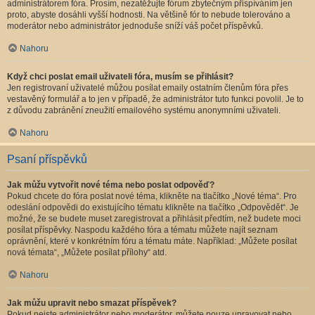
administrátorem fóra. Prosím, nezatěžujte fórum zbytečným přispíváním jen
proto, abyste dosáhli vyšší hodnosti. Na většině fór to nebude tolerováno a
moderátor nebo administrátor jednoduše sníží váš počet příspěvků.
Nahoru
Když chci poslat email uživateli fóra, musím se přihlásit?
Jen registrovaní uživatelé můžou posílat emaily ostatním členům fóra přes
vestavěný formulář a to jen v případě, že administrátor tuto funkci povolil. Je to
z důvodu zabránění zneužití emailového systému anonymními uživateli.
Nahoru
Psaní příspěvků
Jak můžu vytvořit nové téma nebo poslat odpověď?
Pokud chcete do fóra poslat nové téma, klikněte na tlačítko „Nové téma“. Pro
odeslání odpovědi do existujícího tématu klikněte na tlačítko „Odpovědět“. Je
možné, že se budete muset zaregistrovat a přihlásit předtím, než budete moci
posílat příspěvky. Naspodu každého fóra a tématu můžete najít seznam
oprávnění, které v konkrétním fóru a tématu máte. Například: „Můžete posílat
nová témata“, „Můžete posílat přílohy“ atd.
Nahoru
Jak můžu upravit nebo smazat příspěvek?
Pokud nejste administrátor nebo moderátor, můžete pouze upravovat nebo