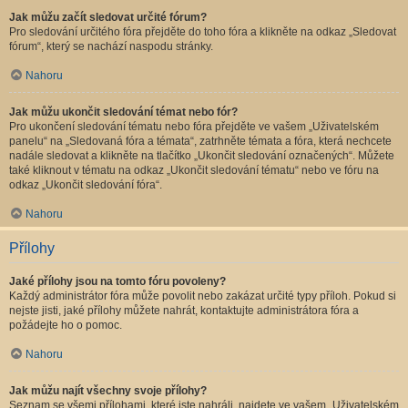
Jak můžu začít sledovat určité fórum?
Pro sledování určitého fóra přejděte do toho fóra a klikněte na odkaz „Sledovat
fórum“, který se nachází naspodu stránky.
Nahoru
Jak můžu ukončit sledování témat nebo fór?
Pro ukončení sledování tématu nebo fóra přejděte ve vašem „Uživatelském
panelu“ na „Sledovaná fóra a témata“, zatrhněte témata a fóra, která nechcete
nadále sledovat a klikněte na tlačítko „Ukončit sledování označených“. Můžete
také kliknout v tématu na odkaz „Ukončit sledování tématu“ nebo ve fóru na
odkaz „Ukončit sledování fóra“.
Nahoru
Přílohy
Jaké přílohy jsou na tomto fóru povoleny?
Každý administrátor fóra může povolit nebo zakázat určité typy příloh. Pokud si
nejste jisti, jaké přílohy můžete nahrát, kontaktujte administrátora fóra a
požádejte ho o pomoc.
Nahoru
Jak můžu najít všechny svoje přílohy?
Seznam se všemi přílohami, které jste nahráli, najdete ve vašem „Uživatelském