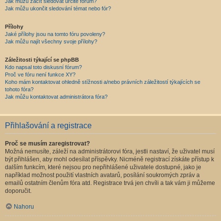
Jak můžu začít sledovat určité fórum?
Jak můžu ukončit sledování témat nebo fór?
Přílohy
Jaké přílohy jsou na tomto fóru povoleny?
Jak můžu najít všechny svoje přílohy?
Záležitosti týkající se phpBB
Kdo napsal toto diskusní fórum?
Proč ve fóru není funkce XY?
Koho mám kontaktovat ohledně stížnosti a/nebo právních záležitostí týkajících se
tohoto fóra?
Jak můžu kontaktovat administrátora fóra?
Přihlašování a registrace
Proč se musím zaregistrovat?
Možná nemusíte, záleží na administrátorovi fóra, jestli nastaví, že uživatel musí
být přihlášen, aby mohl odesílat příspěvky. Nicméně registrací získáte přístup k
dalším funkcím, které nejsou pro nepřihlášené uživatele dostupné, jako je
například možnost použití vlastních avatarů, posílání soukromých zpráv a
emailů ostatním členům fóra atd. Registrace trvá jen chvíli a tak vám ji můžeme
doporučit.
Nahoru