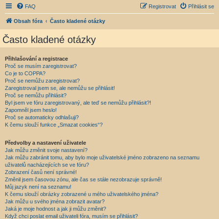
FAQ
Registrovat
Přihlásit se
Obsah fóra
Často kladené otázky
Často kladené otázky
Přihlašování a registrace
Proč se musím zaregistrovat?
Co je to COPPA?
Proč se nemůžu zaregistrovat?
Zaregistroval jsem se, ale nemůžu se přihlásit!
Proč se nemůžu přihlásit?
Byl jsem ve fóru zaregistrovaný, ale teď se nemůžu přihlásit?!
Zapomněl jsem heslo!
Proč se automaticky odhlašuji?
K čemu slouží funkce „Smazat cookies“?
Předvolby a nastavení uživatele
Jak můžu změnit svoje nastavení?
Jak můžu zabránit tomu, aby bylo moje uživatelské jméno zobrazeno na seznamu
uživatelů nacházejících se ve fóru?
Zobrazení časů není správné!
Změnil jsem časovou zónu, ale čas se stále nezobrazuje správně!
Můj jazyk není na seznamu!
K čemu slouží obrázky zobrazené u mého uživatelského jména?
Jak můžu u svého jména zobrazit avatar?
Jaká je moje hodnost a jak ji můžu změnit?
Když chci poslat email uživateli fóra, musím se přihlásit?