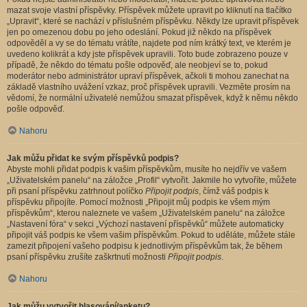
mazat svoje vlastní příspěvky. Příspěvek můžete upravit po kliknutí na tlačítko
„Upravit“, které se nachází v příslušném příspěvku. Někdy lze upravit příspěvek
jen po omezenou dobu po jeho odeslání. Pokud již někdo na příspěvek
odpověděl a vy se do tématu vrátíte, najdete pod ním krátký text, ve kterém je
uvedeno kolikrát a kdy jste příspěvek upravili. Toto bude zobrazeno pouze v
případě, že někdo do tématu pošle odpověď, ale neobjeví se to, pokud
moderátor nebo administrátor upraví příspěvek, ačkoli ti mohou zanechat na
základě vlastního uvážení vzkaz, proč příspěvek upravili. Vezměte prosím na
vědomí, že normální uživatelé nemůžou smazat příspěvek, když k němu někdo
pošle odpověď.
Nahoru
Jak můžu přidat ke svým příspěvků podpis?
Abyste mohli přidat podpis k vašim příspěvkům, musíte ho nejdřív ve vašem
„Uživatelském panelu“ na záložce „Profil“ vytvořit. Jakmile ho vytvoříte, můžete
při psaní příspěvku zatrhnout políčko
Připojit podpis
, čímž váš podpis k
příspěvku připojíte. Pomocí možnosti „Připojit můj podpis ke všem mým
příspěvkům“, kterou naleznete ve vašem „Uživatelském panelu“ na záložce
„Nastavení fóra“ v sekci „Výchozí nastavení příspěvků“ můžete automaticky
připojit váš podpis ke všem vašim příspěvkům. Pokud to uděláte, můžete stále
zamezit připojení vašeho podpisu k jednotlivým příspěvkům tak, že během
psaní příspěvku zrušíte zaškrtnutí možnosti
Připojit podpis
.
Nahoru
Jak můžu vytvořit hlasování/anketu?