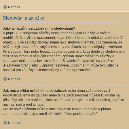
Nahoru
Sledování a záložky
Jaký je rozdíl mezi záložkami a sledováním?
V phpBB 3.0 fungovali záložky velmi podobně jako záložky ve vašem
prohlížeči. Nebyli jste upozorněni, když došlo v tématu k nějakým změnám. V
phpBB 3.1 se záložky chovají stejně jako sledování tématu, což znamená, že
můžete být upozorněni, když v tématu v záložkách dojde k nějakým změnám.
Při sledování fóra nebo tématu budete upozorněni, když dojde ve sledovaném
fóru nebo tématu k nějakým změnám. Způsob upozornění pro záložky a
sledování můžete nastavit ve vašem „Uživatelském panelu“ na záložce
„Nastavení fóra“ v sekci „Upravit nastavení upozornění“. Může být užitečné
nastavit pro záložky a sledování jiný způsob upozornění.
Nahoru
Jak můžu přidat určité téma do záložek nebo téma začít sledovat?
Přidat určité téma do záložek nebo téma začít sledovat můžete kliknutím na
příslušný odkaz v nabídce „Nástroje tématu“ (obvykle má ikonu klíče), která se
nachází nad a pod tématem.
Pro sledování tématu můžete také poslat do tématu odpověď a přitom
zatrhnout políčko „Upozornit mě, když někdo pošle odpověď“.
Nahoru