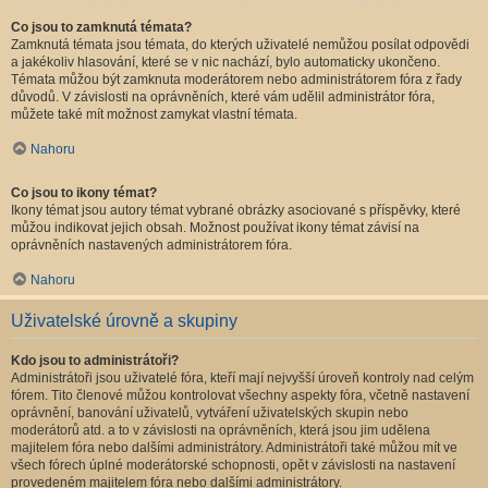
Co jsou to zamknutá témata?
Zamknutá témata jsou témata, do kterých uživatelé nemůžou posílat odpovědi
a jakékoliv hlasování, které se v nic nachází, bylo automaticky ukončeno.
Témata můžou být zamknuta moderátorem nebo administrátorem fóra z řady
důvodů. V závislosti na oprávněních, které vám udělil administrátor fóra,
můžete také mít možnost zamykat vlastní témata.
Nahoru
Co jsou to ikony témat?
Ikony témat jsou autory témat vybrané obrázky asociované s příspěvky, které
můžou indikovat jejich obsah. Možnost používat ikony témat závisí na
oprávněních nastavených administrátorem fóra.
Nahoru
Uživatelské úrovně a skupiny
Kdo jsou to administrátoři?
Administrátoři jsou uživatelé fóra, kteří mají nejvyšší úroveň kontroly nad celým
fórem. Tito členové můžou kontrolovat všechny aspekty fóra, včetně nastavení
oprávnění, banování uživatelů, vytváření uživatelských skupin nebo
moderátorů atd. a to v závislosti na oprávněních, která jsou jim udělena
majitelem fóra nebo dalšími administrátory. Administrátoři také můžou mít ve
všech fórech úplné moderátorské schopnosti, opět v závislosti na nastavení
provedeném majitelem fóra nebo dalšími administrátory.