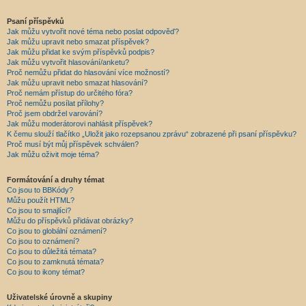
Psaní příspěvků
Jak můžu vytvořit nové téma nebo poslat odpověď?
Jak můžu upravit nebo smazat příspěvek?
Jak můžu přidat ke svým příspěvků podpis?
Jak můžu vytvořit hlasování/anketu?
Proč nemůžu přidat do hlasování více možností?
Jak můžu upravit nebo smazat hlasování?
Proč nemám přístup do určitého fóra?
Proč nemůžu posílat přílohy?
Proč jsem obdržel varování?
Jak můžu moderátorovi nahlásit příspěvek?
K čemu slouží tlačítko „Uložit jako rozepsanou zprávu“ zobrazené při psaní příspěvku?
Proč musí být můj příspěvek schválen?
Jak můžu oživit moje téma?
Formátování a druhy témat
Co jsou to BBKódy?
Můžu použít HTML?
Co jsou to smajlíci?
Můžu do příspěvků přidávat obrázky?
Co jsou to globální oznámení?
Co jsou to oznámení?
Co jsou to důležitá témata?
Co jsou to zamknutá témata?
Co jsou to ikony témat?
Uživatelské úrovně a skupiny