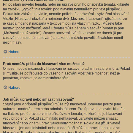
Při posílání nového tématu, nebo při úpravě prvního příspěvku tématu, klikněte
na záložku „Vytvořit hlasování“ pod hlavním formulářem pro text příspěvku.
Pokud tuto záložku nevidíte, nemáte potřebné oprávnění k vytvoření hlasování.
Vložte „Hlasovací otázku“ a nejméně dvě „Možnosti hlasování“, ujistěte se, že
je každá možnost napsaná v textovém poli na vlastním řádku. Můžete také
nastavit počet možností, které uživatel může během hlasování vybrat (v poli
„Možností na uživatele“), časové omezení trvání hlasování ve dnech (0 pro
časově neomezené hlasování) a nakonec můžete povolit uživatelům měnit
jejich hlasy.
Nahoru
Proč nemůžu přidat do hlasování více možností?
Omezení počtu možností v hlasování je nastaveno administrátorem fóra. Pokud
si myslíte, že potřebujete do vašeho hlasování vložit více možností než je
povoleno, kontaktujte administrátora fóra.
Nahoru
Jak můžu upravit nebo smazat hlasování?
Stejně jako v případě příspěvků může být hlasování upraveno pouze jeho
autorem, moderátorem nebo administrátorem. Pro úpravu hlasování klikněte
na tlačítko pro úpravu prvního příspěvku v tématu, ke kterému je hlasování
vždy připojeno. Pokud zatím nikdo nehlasoval, uživatelé můžou smazat
hlasování nebo v něm upravit jakoukoliv možnost. Pokud ale již uživatelé
hlasovali, jen administrátoři nebo moderátoři můžou upravit nebo smazat
hlasování. To zabrání tomu, aby byly možnosti hlasování změněny v ještě