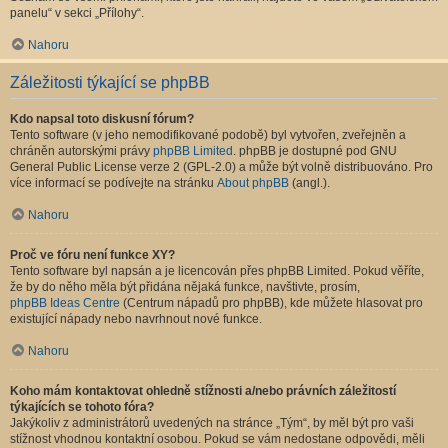
panelu“ v sekci „Přílohy“.
Nahoru
Záležitosti týkající se phpBB
Kdo napsal toto diskusní fórum?
Tento software (v jeho nemodifikované podobě) byl vytvořen, zveřejněn a
chráněn autorskými právy
phpBB Limited
. phpBB je dostupné pod GNU
General Public License verze 2 (GPL-2.0) a může být volně distribuováno. Pro
více informací se podívejte na stránku
About phpBB
(angl.).
Nahoru
Proč ve fóru není funkce XY?
Tento software byl napsán a je licencován přes phpBB Limited. Pokud věříte,
že by do něho měla být přidána nějaká funkce, navštivte, prosím,
phpBB Ideas Centre
(Centrum nápadů pro phpBB), kde můžete hlasovat pro
existující nápady nebo navrhnout nové funkce.
Nahoru
Koho mám kontaktovat ohledně stížnosti a/nebo právních záležitostí
týkajících se tohoto fóra?
Jakýkoliv z administrátorů uvedených na stránce „Tým“, by měl být pro vaši
stížnost vhodnou kontaktní osobou. Pokud se vám nedostane odpovědi, měli