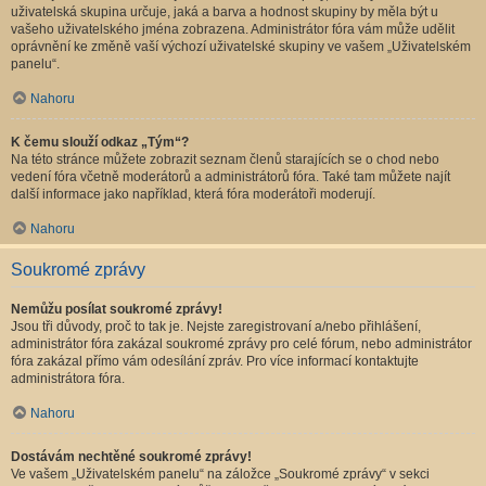
uživatelská skupina určuje, jaká a barva a hodnost skupiny by měla být u
vašeho uživatelského jména zobrazena. Administrátor fóra vám může udělit
oprávnění ke změně vaší výchozí uživatelské skupiny ve vašem „Uživatelském
panelu“.
Nahoru
K čemu slouží odkaz „Tým“?
Na této stránce můžete zobrazit seznam členů starajících se o chod nebo
vedení fóra včetně moderátorů a administrátorů fóra. Také tam můžete najít
další informace jako například, která fóra moderátoři moderují.
Nahoru
Soukromé zprávy
Nemůžu posílat soukromé zprávy!
Jsou tři důvody, proč to tak je. Nejste zaregistrovaní a/nebo přihlášení,
administrátor fóra zakázal soukromé zprávy pro celé fórum, nebo administrátor
fóra zakázal přímo vám odesílání zpráv. Pro více informací kontaktujte
administrátora fóra.
Nahoru
Dostávám nechtěné soukromé zprávy!
Ve vašem „Uživatelském panelu“ na záložce „Soukromé zprávy“ v sekci