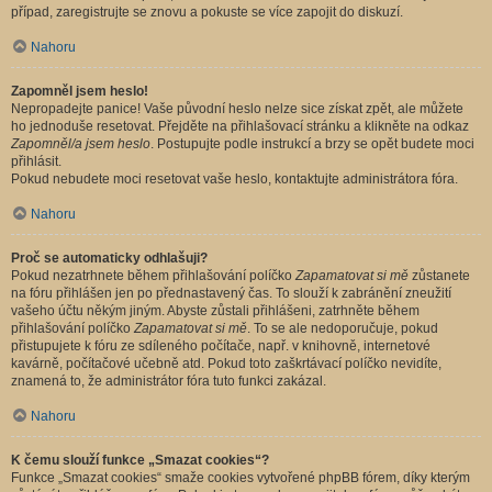
případ, zaregistrujte se znovu a pokuste se více zapojit do diskuzí.
Nahoru
Zapomněl jsem heslo!
Nepropadejte panice! Vaše původní heslo nelze sice získat zpět, ale můžete
ho jednoduše resetovat. Přejděte na přihlašovací stránku a klikněte na odkaz
Zapomněl/a jsem heslo
. Postupujte podle instrukcí a brzy se opět budete moci
přihlásit.
Pokud nebudete moci resetovat vaše heslo, kontaktujte administrátora fóra.
Nahoru
Proč se automaticky odhlašuji?
Pokud nezatrhnete během přihlašování políčko
Zapamatovat si mě
zůstanete
na fóru přihlášen jen po přednastavený čas. To slouží k zabránění zneužití
vašeho účtu někým jiným. Abyste zůstali přihlášeni, zatrhněte během
přihlašování políčko
Zapamatovat si mě
. To se ale nedoporučuje, pokud
přistupujete k fóru ze sdíleného počítače, např. v knihovně, internetové
kavárně, počítačové učebně atd. Pokud toto zaškrtávací políčko nevidíte,
znamená to, že administrátor fóra tuto funkci zakázal.
Nahoru
K čemu slouží funkce „Smazat cookies“?
Funkce „Smazat cookies“ smaže cookies vytvořené phpBB fórem, díky kterým