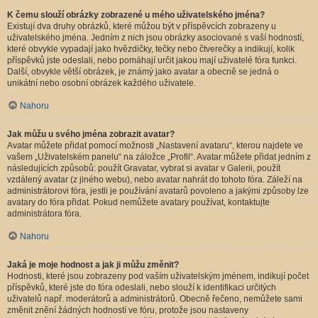
K čemu slouží obrázky zobrazené u mého uživatelského jména?
Existují dva druhy obrázků, které můžou být v příspěvcích zobrazeny u
uživatelského jména. Jedním z nich jsou obrázky asociované s vaší hodností,
které obvykle vypadají jako hvězdičky, tečky nebo čtverečky a indikují, kolik
příspěvků jste odeslali, nebo pomáhají určit jakou mají uživatelé fóra funkci.
Další, obvykle větší obrázek, je známý jako avatar a obecně se jedná o
unikátní nebo osobní obrázek každého uživatele.
Nahoru
Jak můžu u svého jména zobrazit avatar?
Avatar můžete přidat pomocí možnosti „Nastavení avataru“, kterou najdete ve
vašem „Uživatelském panelu“ na záložce „Profil“. Avatar můžete přidat jedním z
následujících způsobů: použít Gravatar, vybrat si avatar v Galerii, použít
vzdálený avatar (z jiného webu), nebo avatar nahrát do tohoto fóra. Záleží na
administrátorovi fóra, jestli je používání avatarů povoleno a jakými způsoby lze
avatary do fóra přidat. Pokud nemůžete avatary používat, kontaktujte
administrátora fóra.
Nahoru
Jaká je moje hodnost a jak ji můžu změnit?
Hodnosti, které jsou zobrazeny pod vaším uživatelským jménem, indikují počet
příspěvků, které jste do fóra odeslali, nebo slouží k identifikaci určitých
uživatelů např. moderátorů a administrátorů. Obecně řečeno, nemůžete sami
změnit znění žádných hodností ve fóru, protože jsou nastaveny