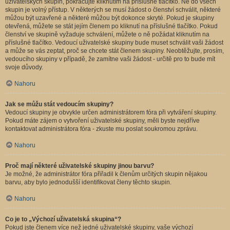
uživatelských skupin, pokračujte kliknutím na příslušné tlačítko. Ne do všech
skupin je volný přístup. V některých se musí žádost o členství schválit, některé
můžou být uzavřené a některé můžou být dokonce skryté. Pokud je skupiny
otevřená, můžete se stát jejím členem po kliknutí na příslušné tlačítko. Pokud
členství ve skupině vyžaduje schválení, můžete o ně požádat kliknutím na
příslušné tlačítko. Vedoucí uživatelské skupiny bude muset schválit vaši žádost
a může se vás zeptat, proč se chcete stát členem skupiny. Neobtěžujte, prosím,
vedoucího skupiny v případě, že zamítne vaši žádost - určitě pro to bude mít
svoje důvody.
Nahoru
Jak se můžu stát vedoucím skupiny?
Vedoucí skupiny je obvykle určen administrátorem fóra při vytváření skupiny.
Pokud máte zájem o vytvoření uživatelské skupiny, měli byste nejdříve
kontaktovat administrátora fóra - zkuste mu poslat soukromou zprávu.
Nahoru
Proč mají některé uživatelské skupiny jinou barvu?
Je možné, že administrátor fóra přiřadil k členům určitých skupin nějakou
barvu, aby bylo jednodušší identifikovat členy těchto skupin.
Nahoru
Co je to „Výchozí uživatelská skupina“?
Pokud jste členem více než jedné uživatelské skupiny, vaše výchozí