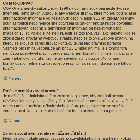
Co je to COPPA?
COPPA je americký zákon z roku 1998 na ochranu soukromí nezletilých na
internetu. Tento zákon vyžaduje, aby webové stránky, které mohou potenciálně
shromažďovat informace od nezletilých osob mladších 13 let, získaly písemný
souhlas rodičů nebo nějaké jiné potvrzení od zákonného zástupce povolující
shromažďování osobních identifikačních informací od nezletilých osob
mladších 13 let. Pokud si nejste jisti, jestli se toto týká vás, jako někoho, kdo se
zkouší zaregistrovat na webovou stránku, nebo se to týká webové stránky, na
kterou se zkoušíte zaregistrovat, kontaktujte vašeho právního poradce.
Vezměte prosím na vědomí, že ani phpBB Limited ani majitelé tohoto fóra
nemůžou poskytovat právní poradenství a není kontaktním místem pro právní
zájmy jakéhokoliv druhu, kromě těch uvedených v otázce „Koho mám
kontaktovat ohledně stížnosti a/nebo právních záležitostí týkajících se tohoto
fóra?“.
Nahoru
Proč se nemůžu zaregistrovat?
Je možné, že administrátor fóra zakázal registrace, aby zabránil novým
návštěvníkům, aby se stali členy fóra. Administrátor mohl také zakázat vaši IP
adresu nebo používání uživatelského jména, pomocí kterého se snažíš
zaregistrovat. Kontaktujte administrátora fóra a požádejte ho o pomoc.
Nahoru
Zaregistroval jsem se, ale nemůžu se přihlásit!
Nejdříve zkontrolujte správnost vašeho uživatelského jména a hesla. Pokud