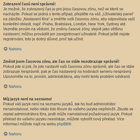
Zobrazení časů není správné!
Je možné, že zobrazený čas je pro jinou časovou zónu, než ve které se
nacházíte. Pokud se jedná o tento případ, přejděte na váš „Uživatelský panel“
na záložku „Nastavení fóra“ a změňte vaši časovou zónu, aby odpovídala vaší
konkrétní oblasti, např. Praha, Bratislava, Londýn, New York, Sydney atd.
Vezměte prosím na vědomí, že změnu časové zóny, stejně jako většinu
nastavení, můžou provádět jen zaregistrovaní uživatelé. Pokud ještě nejste
registrováni, toto je dobrý důvod, proč tak učinit.
Nahoru
Změnil jsem časovou zónu, ale čas se stále nezobrazuje správně!
Pokud jste si jisti, že jste nastavili vaši časovou zónu správně, ale čas se stále
zobrazuje nesprávně, pak je čas nastavený na hodinách serveru nesprávný.
Upozorněte na to, prosím, administrátora, aby mohl tento problém odstranit.
Nahoru
Můj jazyk není na seznamu!
Pokud váš jazyk není na seznamu jazyků, tak ho buď administrátor
nenainstaloval, nebo nikdo toto fórum do vašeho jazyka nepřeložil. Zkuste se
zeptat administrátora fóra, jestli může nainstalovat požadovaný jazyk. Pokud
překlad do vašeho jazyku neexistuje, můžete vytvořit nový překlad. Více
informací můžete najít na webu
phpBB
®.
Nahoru