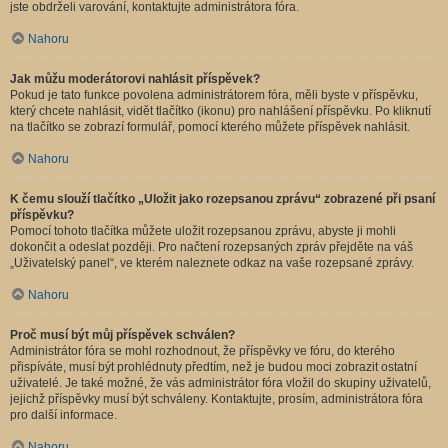
jste obdrželi varování, kontaktujte administrátora fóra.
Nahoru
Jak můžu moderátorovi nahlásit příspěvek?
Pokud je tato funkce povolena administrátorem fóra, měli byste v příspěvku,
který chcete nahlásit, vidět tlačítko (ikonu) pro nahlášení příspěvku. Po kliknutí
na tlačítko se zobrazí formulář, pomocí kterého můžete příspěvek nahlásit.
Nahoru
K čemu slouží tlačítko „Uložit jako rozepsanou zprávu“ zobrazené při psaní
příspěvku?
Pomocí tohoto tlačítka můžete uložit rozepsanou zprávu, abyste ji mohli
dokončit a odeslat později. Pro načtení rozepsaných zpráv přejděte na váš
„Uživatelský panel“, ve kterém naleznete odkaz na vaše rozepsané zprávy.
Nahoru
Proč musí být můj příspěvek schválen?
Administrátor fóra se mohl rozhodnout, že příspěvky ve fóru, do kterého
přispíváte, musí být prohlédnuty předtím, než je budou moci zobrazit ostatní
uživatelé. Je také možné, že vás administrátor fóra vložil do skupiny uživatelů,
jejichž příspěvky musí být schváleny. Kontaktujte, prosím, administrátora fóra
pro další informace.
Nahoru