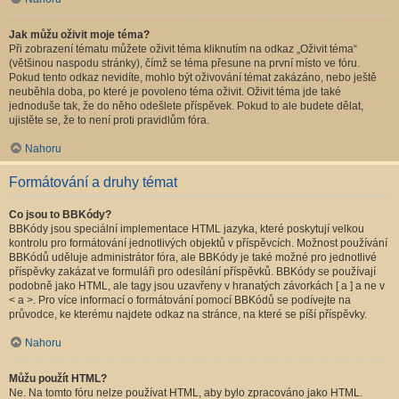
Jak můžu oživit moje téma?
Při zobrazení tématu můžete oživit téma kliknutím na odkaz „Oživit téma“
(většinou naspodu stránky), čímž se téma přesune na první místo ve fóru.
Pokud tento odkaz nevidíte, mohlo být oživování témat zakázáno, nebo ještě
neuběhla doba, po které je povoleno téma oživit. Oživit téma jde také
jednoduše tak, že do něho odešlete příspěvek. Pokud to ale budete dělat,
ujistěte se, že to není proti pravidlům fóra.
Nahoru
Formátování a druhy témat
Co jsou to BBKódy?
BBKódy jsou speciální implementace HTML jazyka, které poskytují velkou
kontrolu pro formátování jednotlivých objektů v příspěvcích. Možnost používání
BBKódů uděluje administrátor fóra, ale BBKódy je také možné pro jednotlivé
příspěvky zakázat ve formuláři pro odesílání příspěvků. BBKódy se používají
podobně jako HTML, ale tagy jsou uzavřeny v hranatých závorkách [ a ] a ne v
< a >. Pro více informací o formátování pomocí BBKódů se podívejte na
průvodce, ke kterému najdete odkaz na stránce, na které se píší příspěvky.
Nahoru
Můžu použít HTML?
Ne. Na tomto fóru nelze používat HTML, aby bylo zpracováno jako HTML.