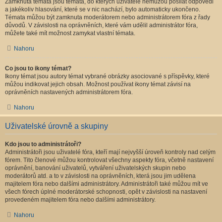
Zamknutá témata jsou témata, do kterých uživatelé nemůžou posílat odpovědi
a jakékoliv hlasování, které se v nic nachází, bylo automaticky ukončeno.
Témata můžou být zamknuta moderátorem nebo administrátorem fóra z řady
důvodů. V závislosti na oprávněních, které vám udělil administrátor fóra,
můžete také mít možnost zamykat vlastní témata.
Nahoru
Co jsou to ikony témat?
Ikony témat jsou autory témat vybrané obrázky asociované s příspěvky, které
můžou indikovat jejich obsah. Možnost používat ikony témat závisí na
oprávněních nastavených administrátorem fóra.
Nahoru
Uživatelské úrovně a skupiny
Kdo jsou to administrátoři?
Administrátoři jsou uživatelé fóra, kteří mají nejvyšší úroveň kontroly nad celým
fórem. Tito členové můžou kontrolovat všechny aspekty fóra, včetně nastavení
oprávnění, banování uživatelů, vytváření uživatelských skupin nebo
moderátorů atd. a to v závislosti na oprávněních, která jsou jim udělena
majitelem fóra nebo dalšími administrátory. Administrátoři také můžou mít ve
všech fórech úplné moderátorské schopnosti, opět v závislosti na nastavení
provedeném majitelem fóra nebo dalšími administrátory.
Nahoru