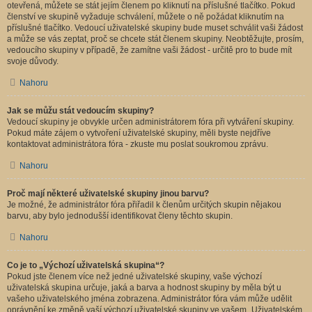
otevřená, můžete se stát jejím členem po kliknutí na příslušné tlačítko. Pokud
členství ve skupině vyžaduje schválení, můžete o ně požádat kliknutím na
příslušné tlačítko. Vedoucí uživatelské skupiny bude muset schválit vaši žádost
a může se vás zeptat, proč se chcete stát členem skupiny. Neobtěžujte, prosím,
vedoucího skupiny v případě, že zamítne vaši žádost - určitě pro to bude mít
svoje důvody.
Nahoru
Jak se můžu stát vedoucím skupiny?
Vedoucí skupiny je obvykle určen administrátorem fóra při vytváření skupiny.
Pokud máte zájem o vytvoření uživatelské skupiny, měli byste nejdříve
kontaktovat administrátora fóra - zkuste mu poslat soukromou zprávu.
Nahoru
Proč mají některé uživatelské skupiny jinou barvu?
Je možné, že administrátor fóra přiřadil k členům určitých skupin nějakou
barvu, aby bylo jednodušší identifikovat členy těchto skupin.
Nahoru
Co je to „Výchozí uživatelská skupina“?
Pokud jste členem více než jedné uživatelské skupiny, vaše výchozí
uživatelská skupina určuje, jaká a barva a hodnost skupiny by měla být u
vašeho uživatelského jména zobrazena. Administrátor fóra vám může udělit
oprávnění ke změně vaší výchozí uživatelské skupiny ve vašem „Uživatelském