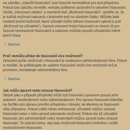
na záložku „Vytvořit hlasování“ pod hlavním formulářem pro text příspěvku.
Pokud tuto záložku nevidíte, nemáte potřebné oprávnění k vytvoření hlasování.
Vložte „Hlasovací otázku“ a nejméně dvě „Možnosti hlasování“, ujistěte se, že
je každá možnost napsaná v textovém poli na vlastním řádku. Můžete také
nastavit počet možností, které uživatel může během hlasování vybrat (v poli
„Možností na uživatele“), časové omezení trvání hlasování ve dnech (0 pro
časově neomezené hlasování) a nakonec můžete povolit uživatelům měnit
jejich hlasy.
Nahoru
Proč nemůžu přidat do hlasování více možností?
Omezení počtu možností v hlasování je nastaveno administrátorem fóra. Pokud
si myslíte, že potřebujete do vašeho hlasování vložit více možností než je
povoleno, kontaktujte administrátora fóra.
Nahoru
Jak můžu upravit nebo smazat hlasování?
Stejně jako v případě příspěvků může být hlasování upraveno pouze jeho
autorem, moderátorem nebo administrátorem. Pro úpravu hlasování klikněte
na tlačítko pro úpravu prvního příspěvku v tématu, ke kterému je hlasování
vždy připojeno. Pokud zatím nikdo nehlasoval, uživatelé můžou smazat
hlasování nebo v něm upravit jakoukoliv možnost. Pokud ale již uživatelé
hlasovali, jen administrátoři nebo moderátoři můžou upravit nebo smazat
hlasování. To zabrání tomu, aby byly možnosti hlasování změněny v ještě
neukončeném hlasování.