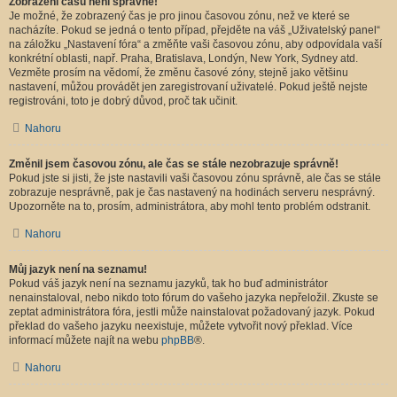
Zobrazení časů není správné!
Je možné, že zobrazený čas je pro jinou časovou zónu, než ve které se
nacházíte. Pokud se jedná o tento případ, přejděte na váš „Uživatelský panel“
na záložku „Nastavení fóra“ a změňte vaši časovou zónu, aby odpovídala vaší
konkrétní oblasti, např. Praha, Bratislava, Londýn, New York, Sydney atd.
Vezměte prosím na vědomí, že změnu časové zóny, stejně jako většinu
nastavení, můžou provádět jen zaregistrovaní uživatelé. Pokud ještě nejste
registrováni, toto je dobrý důvod, proč tak učinit.
Nahoru
Změnil jsem časovou zónu, ale čas se stále nezobrazuje správně!
Pokud jste si jisti, že jste nastavili vaši časovou zónu správně, ale čas se stále
zobrazuje nesprávně, pak je čas nastavený na hodinách serveru nesprávný.
Upozorněte na to, prosím, administrátora, aby mohl tento problém odstranit.
Nahoru
Můj jazyk není na seznamu!
Pokud váš jazyk není na seznamu jazyků, tak ho buď administrátor
nenainstaloval, nebo nikdo toto fórum do vašeho jazyka nepřeložil. Zkuste se
zeptat administrátora fóra, jestli může nainstalovat požadovaný jazyk. Pokud
překlad do vašeho jazyku neexistuje, můžete vytvořit nový překlad. Více
informací můžete najít na webu
phpBB
®.
Nahoru