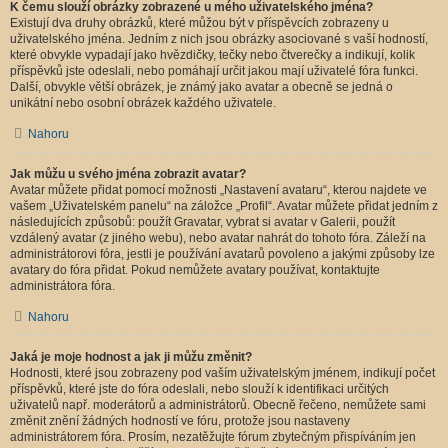
K čemu slouží obrázky zobrazené u mého uživatelského jména?
Existují dva druhy obrázků, které můžou být v příspěvcích zobrazeny u
uživatelského jména. Jedním z nich jsou obrázky asociované s vaší hodností,
které obvykle vypadají jako hvězdičky, tečky nebo čtverečky a indikují, kolik
příspěvků jste odeslali, nebo pomáhají určit jakou mají uživatelé fóra funkci.
Další, obvykle větší obrázek, je známý jako avatar a obecně se jedná o
unikátní nebo osobní obrázek každého uživatele.
Nahoru
Jak můžu u svého jména zobrazit avatar?
Avatar můžete přidat pomocí možnosti „Nastavení avataru“, kterou najdete ve
vašem „Uživatelském panelu“ na záložce „Profil“. Avatar můžete přidat jedním z
následujících způsobů: použít Gravatar, vybrat si avatar v Galerii, použít
vzdálený avatar (z jiného webu), nebo avatar nahrát do tohoto fóra. Záleží na
administrátorovi fóra, jestli je používání avatarů povoleno a jakými způsoby lze
avatary do fóra přidat. Pokud nemůžete avatary používat, kontaktujte
administrátora fóra.
Nahoru
Jaká je moje hodnost a jak ji můžu změnit?
Hodnosti, které jsou zobrazeny pod vaším uživatelským jménem, indikují počet
příspěvků, které jste do fóra odeslali, nebo slouží k identifikaci určitých
uživatelů např. moderátorů a administrátorů. Obecně řečeno, nemůžete sami
změnit znění žádných hodností ve fóru, protože jsou nastaveny
administrátorem fóra. Prosím, nezatěžujte fórum zbytečným přispíváním jen