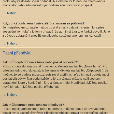
proto, abyste dosáhli vyšší hodnosti. Na většině fór to nebude tolerováno a
moderátor nebo administrátor jednoduše sníží váš počet příspěvků.
Nahoru
Když chci poslat email uživateli fóra, musím se přihlásit?
Jen registrovaní uživatelé můžou posílat emaily ostatním členům fóra přes
vestavěný formulář a to jen v případě, že administrátor tuto funkci povolil. Je to
z důvodu zabránění zneužití emailového systému anonymními uživateli.
Nahoru
Psaní příspěvků
Jak můžu vytvořit nové téma nebo poslat odpověď?
Pokud chcete do fóra poslat nové téma, klikněte na tlačítko „Nové téma“. Pro
odeslání odpovědi do existujícího tématu klikněte na tlačítko „Odpovědět“. Je
možné, že se budete muset zaregistrovat a přihlásit předtím, než budete moci
posílat příspěvky. Naspodu každého fóra a tématu můžete najít seznam
oprávnění, které v konkrétním fóru a tématu máte. Například: „Můžete posílat
nová témata“, „Můžete posílat přílohy“ atd.
Nahoru
Jak můžu upravit nebo smazat příspěvek?
Pokud nejste administrátor nebo moderátor, můžete pouze upravovat nebo
mazat svoje vlastní příspěvky. Příspěvek můžete upravit po kliknutí na tlačítko