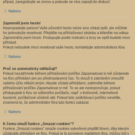
případ, zaregistrujte se znovu a pokuste se více zapojit do diskuzí.
Nahoru
Zapomněl jsem heslo!
Nepropadejte panice! Vaše původní heslo nelze sice získat zpět, ale můžete
ho jednoduše resetovat. Přejděte na přihlašovací stránku a klikněte na odkaz
Zapomněl/a jsem heslo
. Postupujte podle instrukcí a brzy se opět budete moci
přihlásit.
Pokud nebudete moci resetovat vaše heslo, kontaktujte administrátora fóra.
Nahoru
Proč se automaticky odhlašuji?
Pokud nezatrhnete během přihlašování políčko
Zapamatovat si mě
zůstanete
na fóru přihlášen jen po přednastavený čas. To slouží k zabránění zneužití
vašeho účtu někým jiným. Abyste zůstali přihlášeni, zatrhněte během
přihlašování políčko
Zapamatovat si mě
. To se ale nedoporučuje, pokud
přistupujete k fóru ze sdíleného počítače, např. v knihovně, internetové
kavárně, počítačové učebně atd. Pokud toto zaškrtávací políčko nevidíte,
znamená to, že administrátor fóra tuto funkci zakázal.
Nahoru
K čemu slouží funkce „Smazat cookies“?
Funkce „Smazat cookies“ smaže cookies vytvořené phpBB fórem, díky kterým
zůstáváte přihlášen ve fóru. Pokud je to povoleno majitelem fóra, můžou být v