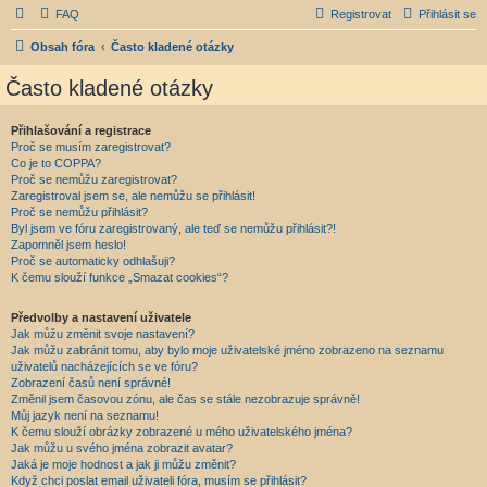
FAQ
Registrovat
Přihlásit se
Obsah fóra
Často kladené otázky
Často kladené otázky
Přihlašování a registrace
Proč se musím zaregistrovat?
Co je to COPPA?
Proč se nemůžu zaregistrovat?
Zaregistroval jsem se, ale nemůžu se přihlásit!
Proč se nemůžu přihlásit?
Byl jsem ve fóru zaregistrovaný, ale teď se nemůžu přihlásit?!
Zapomněl jsem heslo!
Proč se automaticky odhlašuji?
K čemu slouží funkce „Smazat cookies“?
Předvolby a nastavení uživatele
Jak můžu změnit svoje nastavení?
Jak můžu zabránit tomu, aby bylo moje uživatelské jméno zobrazeno na seznamu
uživatelů nacházejících se ve fóru?
Zobrazení časů není správné!
Změnil jsem časovou zónu, ale čas se stále nezobrazuje správně!
Můj jazyk není na seznamu!
K čemu slouží obrázky zobrazené u mého uživatelského jména?
Jak můžu u svého jména zobrazit avatar?
Jaká je moje hodnost a jak ji můžu změnit?
Když chci poslat email uživateli fóra, musím se přihlásit?