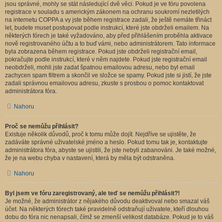
jsou správné, mohly se stát následující dvě věci. Pokud je ve fóru povolena
registrace v souladu s americkým zákonem na ochranu soukromí nezletilých
na internetu COPPA a vy jste během registrace zadali, že ještě nemáte třináct
let, budete muset postupovat podle instrukcí, které jste obdrželi emailem. Na
některých fórech je také vyžadováno, aby před přihlášením proběhla aktivace
nově registrovaného účtu a to buď vámi, nebo administrátorem. Tato informace
byla zobrazena během registrace. Pokud jste obdrželi registrační email,
pokračujte podle instrukcí, které v něm najdete. Pokud jste registrační email
neobdrželi, mohli jste zadat špatnou emailovou adresu, nebo byl email
zachycen spam filtrem a skončil ve složce se spamy. Pokud jste si jistí, že jste
zadali správnou emailovou adresu, zkuste s prosbou o pomoc kontaktovat
administrátora fóra.
Nahoru
Proč se nemůžu přihlásit?
Existuje několik důvodů, proč k tomu může dojít. Nejdříve se ujistěte, že
zadáváte správné uživatelské jméno a heslo. Pokud tomu tak je, kontaktujte
administrátora fóra, abyste se ujistili, že jste nebyli zabanováni. Je také možné,
že je na webu chyba v nastavení, která by měla být odstraněna.
Nahoru
Byl jsem ve fóru zaregistrovaný, ale teď se nemůžu přihlásit?!
Je možné, že administrátor z nějakého důvodu deaktivoval nebo smazal váš
účet. Na některých fórech také pravidelně odstraňují uživatele, kteří dlouhou
dobu do fóra nic nenapsali, čímž se zmenší velikost databáze. Pokud je to váš