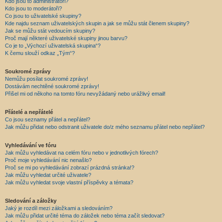
Kdo jsou to administrátoři?
Kdo jsou to moderátoři?
Co jsou to uživatelské skupiny?
Kde najdu seznam uživatelských skupin a jak se můžu stát členem skupiny?
Jak se můžu stát vedoucím skupiny?
Proč mají některé uživatelské skupiny jinou barvu?
Co je to „Výchozí uživatelská skupina“?
K čemu slouží odkaz „Tým“?
Soukromé zprávy
Nemůžu posílat soukromé zprávy!
Dostávám nechtěné soukromé zprávy!
Přišel mi od někoho na tomto fóru nevyžádaný nebo urážlivý email!
Přátelé a nepřátelé
Co jsou seznamy přátel a nepřátel?
Jak můžu přidat nebo odstranit uživatele do/z mého seznamu přátel nebo nepřátel?
Vyhledávání ve fóru
Jak můžu vyhledávat na celém fóru nebo v jednotlivých fórech?
Proč moje vyhledávání nic nenašlo?
Proč se mi po vyhledávání zobrazí prázdná stránka!?
Jak můžu vyhledat určité uživatele?
Jak můžu vyhledat svoje vlastní příspěvky a témata?
Sledování a záložky
Jaký je rozdíl mezi záložkami a sledováním?
Jak můžu přidat určité téma do záložek nebo téma začít sledovat?