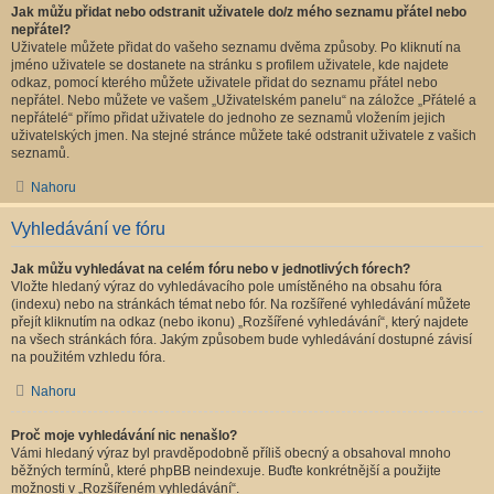
Jak můžu přidat nebo odstranit uživatele do/z mého seznamu přátel nebo
nepřátel?
Uživatele můžete přidat do vašeho seznamu dvěma způsoby. Po kliknutí na
jméno uživatele se dostanete na stránku s profilem uživatele, kde najdete
odkaz, pomocí kterého můžete uživatele přidat do seznamu přátel nebo
nepřátel. Nebo můžete ve vašem „Uživatelském panelu“ na záložce „Přátelé a
nepřátelé“ přímo přidat uživatele do jednoho ze seznamů vložením jejich
uživatelských jmen. Na stejné stránce můžete také odstranit uživatele z vašich
seznamů.
Nahoru
Vyhledávání ve fóru
Jak můžu vyhledávat na celém fóru nebo v jednotlivých fórech?
Vložte hledaný výraz do vyhledávacího pole umístěného na obsahu fóra
(indexu) nebo na stránkách témat nebo fór. Na rozšířené vyhledávání můžete
přejít kliknutím na odkaz (nebo ikonu) „Rozšířené vyhledávání“, který najdete
na všech stránkách fóra. Jakým způsobem bude vyhledávání dostupné závisí
na použitém vzhledu fóra.
Nahoru
Proč moje vyhledávání nic nenašlo?
Vámi hledaný výraz byl pravděpodobně příliš obecný a obsahoval mnoho
běžných termínů, které phpBB neindexuje. Buďte konkrétnější a použijte
možnosti v „Rozšířeném vyhledávání“.