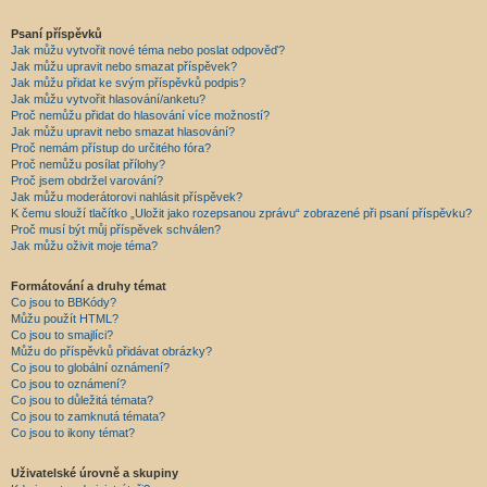
Psaní příspěvků
Jak můžu vytvořit nové téma nebo poslat odpověď?
Jak můžu upravit nebo smazat příspěvek?
Jak můžu přidat ke svým příspěvků podpis?
Jak můžu vytvořit hlasování/anketu?
Proč nemůžu přidat do hlasování více možností?
Jak můžu upravit nebo smazat hlasování?
Proč nemám přístup do určitého fóra?
Proč nemůžu posílat přílohy?
Proč jsem obdržel varování?
Jak můžu moderátorovi nahlásit příspěvek?
K čemu slouží tlačítko „Uložit jako rozepsanou zprávu“ zobrazené při psaní příspěvku?
Proč musí být můj příspěvek schválen?
Jak můžu oživit moje téma?
Formátování a druhy témat
Co jsou to BBKódy?
Můžu použít HTML?
Co jsou to smajlíci?
Můžu do příspěvků přidávat obrázky?
Co jsou to globální oznámení?
Co jsou to oznámení?
Co jsou to důležitá témata?
Co jsou to zamknutá témata?
Co jsou to ikony témat?
Uživatelské úrovně a skupiny