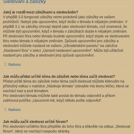
Sledování a záložky
Jaký je rozdíl mezi záložkami a sledováním?
V phpBB 3.0 fungovali záložky velmi podobně jako záložky ve vašem
prohlížeči. Nebyli jste upozorněni, když došlo v tématu k nějakým změnám. V
phpBB 3.1 se záložky chovají stejně jako sledování tématu, což znamená, že
můžete být upozorněni, když v tématu v záložkách dojde k nějakým změnám.
Při sledování fóra nebo tématu budete upozorněni, když dojde ve sledovaném
fóru nebo tématu k nějakým změnám. Způsob upozornění pro záložky a
sledování můžete nastavit ve vašem „Uživatelském panelu“ na záložce
„Nastavení fóra“ v sekci „Upravit nastavení upozornění“. Může být užitečné
nastavit pro záložky a sledování jiný způsob upozornění.
Nahoru
Jak můžu přidat určité téma do záložek nebo téma začít sledovat?
Přidat určité téma do záložek nebo téma začít sledovat můžete kliknutím na
příslušný odkaz v nabídce „Nástroje tématu“ (obvykle má ikonu klíče), která se
nachází nad a pod tématem.
Pro sledování tématu můžete také poslat do tématu odpověď a přitom
zatrhnout políčko „Upozornit mě, když někdo pošle odpověď“.
Nahoru
Jak můžu začít sledovat určité fórum?
Pro sledování určitého fóra přejděte do toho fóra a klikněte na odkaz „Sledovat
fórum“, který se nachází naspodu stránky.