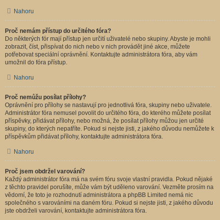
Nahoru
Proč nemám přístup do určitého fóra?
Do některých fór mají přístup jen určití uživatelé nebo skupiny. Abyste je mohli
zobrazit, číst, přispívat do nich nebo v nich provádět jiné akce, můžete
potřebovat speciální oprávnění. Kontaktujte administrátora fóra, aby vám
umožnil do fóra přístup.
Nahoru
Proč nemůžu posílat přílohy?
Oprávnění pro přílohy se nastavují pro jednotlivá fóra, skupiny nebo uživatele.
Administrátor fóra nemusel povolit do určitého fóra, do kterého můžete posílat
příspěvky, přidávat přílohy, nebo možná, že posílat přílohy můžou jen určité
skupiny, do kterých nepatříte. Pokud si nejste jisti, z jakého důvodu nemůžete k
příspěvkům přidávat přílohy, kontaktujte administrátora fóra.
Nahoru
Proč jsem obdržel varování?
Každý administrátor fóra má na svém fóru svoje vlastní pravidla. Pokud nějaké
z těchto pravidel porušíte, může vám být uděleno varování. Vezměte prosím na
vědomí, že toto je rozhodnutí administrátora a phpBB Limited nemá nic
společného s varováními na daném fóru. Pokud si nejste jisti, z jakého důvodu
jste obdrželi varování, kontaktujte administrátora fóra.