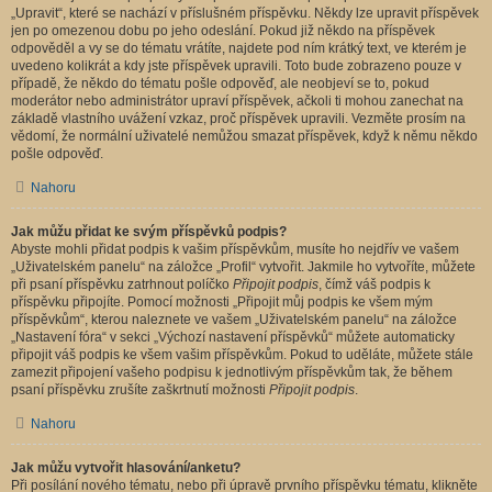
„Upravit“, které se nachází v příslušném příspěvku. Někdy lze upravit příspěvek
jen po omezenou dobu po jeho odeslání. Pokud již někdo na příspěvek
odpověděl a vy se do tématu vrátíte, najdete pod ním krátký text, ve kterém je
uvedeno kolikrát a kdy jste příspěvek upravili. Toto bude zobrazeno pouze v
případě, že někdo do tématu pošle odpověď, ale neobjeví se to, pokud
moderátor nebo administrátor upraví příspěvek, ačkoli ti mohou zanechat na
základě vlastního uvážení vzkaz, proč příspěvek upravili. Vezměte prosím na
vědomí, že normální uživatelé nemůžou smazat příspěvek, když k němu někdo
pošle odpověď.
Nahoru
Jak můžu přidat ke svým příspěvků podpis?
Abyste mohli přidat podpis k vašim příspěvkům, musíte ho nejdřív ve vašem
„Uživatelském panelu“ na záložce „Profil“ vytvořit. Jakmile ho vytvoříte, můžete
při psaní příspěvku zatrhnout políčko
Připojit podpis
, čímž váš podpis k
příspěvku připojíte. Pomocí možnosti „Připojit můj podpis ke všem mým
příspěvkům“, kterou naleznete ve vašem „Uživatelském panelu“ na záložce
„Nastavení fóra“ v sekci „Výchozí nastavení příspěvků“ můžete automaticky
připojit váš podpis ke všem vašim příspěvkům. Pokud to uděláte, můžete stále
zamezit připojení vašeho podpisu k jednotlivým příspěvkům tak, že během
psaní příspěvku zrušíte zaškrtnutí možnosti
Připojit podpis
.
Nahoru
Jak můžu vytvořit hlasování/anketu?
Při posílání nového tématu, nebo při úpravě prvního příspěvku tématu, klikněte