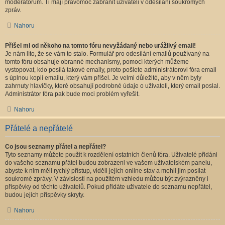
moderátorům. Ti mají pravomoc zabránit uživateli v odesílání soukromých
zpráv.
Nahoru
Přišel mi od někoho na tomto fóru nevyžádaný nebo urážlivý email!
Je nám líto, že se vám to stalo. Formulář pro odesílání emailů používaný na
tomto fóru obsahuje obranné mechanismy, pomocí kterých můžeme
vystopovat, kdo posílá takové emaily, proto pošlete administrátorovi fóra email
s úplnou kopií emailu, který vám přišel. Je velmi důležité, aby v něm byly
zahrnuty hlavičky, které obsahují podrobné údaje o uživateli, který email poslal.
Administrátor fóra pak bude moci problém vyřešit.
Nahoru
Přátelé a nepřátelé
Co jsou seznamy přátel a nepřátel?
Tyto seznamy můžete použít k rozdělení ostatních členů fóra. Uživatelé přidáni
do vašeho seznamu přátel budou zobrazeni ve vašem uživatelském panelu,
abyste k nim měli rychlý přístup, viděli jejich online stav a mohli jim posílat
soukromé zprávy. V závislosti na použitém vzhledu můžou být zvýrazněny i
příspěvky od těchto uživatelů. Pokud přidáte uživatele do seznamu nepřátel,
budou jejich příspěvky skryty.
Nahoru