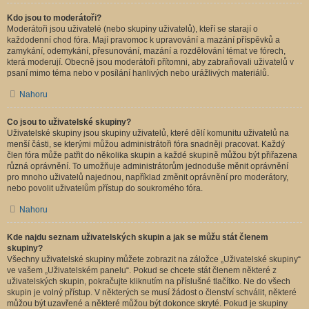
Kdo jsou to moderátoři?
Moderátoři jsou uživatelé (nebo skupiny uživatelů), kteří se starají o
každodenní chod fóra. Mají pravomoc k upravování a mazání příspěvků a
zamykání, odemykání, přesunování, mazání a rozdělování témat ve fórech,
která moderují. Obecně jsou moderátoři přítomni, aby zabraňovali uživatelů v
psaní mimo téma nebo v posílání hanlivých nebo urážlivých materiálů.
Nahoru
Co jsou to uživatelské skupiny?
Uživatelské skupiny jsou skupiny uživatelů, které dělí komunitu uživatelů na
menší části, se kterými můžou administrátoři fóra snadněji pracovat. Každý
člen fóra může patřit do několika skupin a každé skupině můžou být přiřazena
různá oprávnění. To umožňuje administrátorům jednoduše měnit oprávnění
pro mnoho uživatelů najednou, například změnit oprávnění pro moderátory,
nebo povolit uživatelům přístup do soukromého fóra.
Nahoru
Kde najdu seznam uživatelských skupin a jak se můžu stát členem
skupiny?
Všechny uživatelské skupiny můžete zobrazit na záložce „Uživatelské skupiny“
ve vašem „Uživatelském panelu“. Pokud se chcete stát členem některé z
uživatelských skupin, pokračujte kliknutím na příslušné tlačítko. Ne do všech
skupin je volný přístup. V některých se musí žádost o členství schválit, některé
můžou být uzavřené a některé můžou být dokonce skryté. Pokud je skupiny