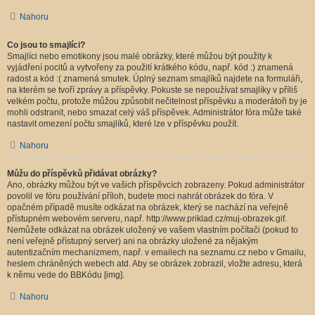
Nahoru
Co jsou to smajlíci?
Smajlíci nebo emotikony jsou malé obrázky, které můžou být použity k
vyjádření pocitů a vytvořeny za použití krátkého kódu, např. kód :) znamená
radost a kód :( znamená smutek. Úplný seznam smajlíků najdete na formuláři,
na kterém se tvoří zprávy a příspěvky. Pokuste se nepoužívat smajlíky v příliš
velkém počtu, protože můžou způsobit nečitelnost příspěvku a moderátoři by je
mohli odstranit, nebo smazat celý váš příspěvek. Administrátor fóra může také
nastavit omezení počtu smajlíků, které lze v příspěvku použít.
Nahoru
Můžu do příspěvků přidávat obrázky?
Ano, obrázky můžou být ve vašich příspěvcích zobrazeny. Pokud administrátor
povolil ve fóru používání příloh, budete moci nahrát obrázek do fóra. V
opačném případě musíte odkázat na obrázek, který se nachází na veřejně
přístupném webovém serveru, např. http://www.priklad.cz/muj-obrazek.gif.
Nemůžete odkázat na obrázek uložený ve vašem vlastním počítači (pokud to
není veřejně přístupný server) ani na obrázky uložené za nějakým
autentizačním mechanizmem, např. v emailech na seznamu.cz nebo v Gmailu,
heslem chráněných webech atd. Aby se obrázek zobrazil, vložte adresu, která
k němu vede do BBKódu [img].
Nahoru