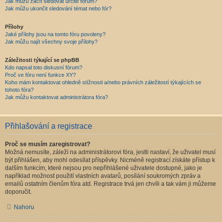
Jak můžu začít sledovat určité fórum?
Jak můžu ukončit sledování témat nebo fór?
Přílohy
Jaké přílohy jsou na tomto fóru povoleny?
Jak můžu najít všechny svoje přílohy?
Záležitosti týkající se phpBB
Kdo napsal toto diskusní fórum?
Proč ve fóru není funkce XY?
Koho mám kontaktovat ohledně stížnosti a/nebo právních záležitostí týkajících se
tohoto fóra?
Jak můžu kontaktovat administrátora fóra?
Přihlašování a registrace
Proč se musím zaregistrovat?
Možná nemusíte, záleží na administrátorovi fóra, jestli nastaví, že uživatel musí
být přihlášen, aby mohl odesílat příspěvky. Nicméně registrací získáte přístup k
dalším funkcím, které nejsou pro nepřihlášené uživatele dostupné, jako je
například možnost použití vlastních avatarů, posílání soukromých zpráv a
emailů ostatním členům fóra atd. Registrace trvá jen chvíli a tak vám ji můžeme
doporučit.
Nahoru