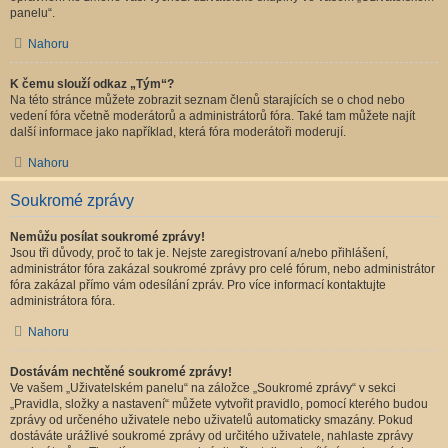
panelu“.
Nahoru
K čemu slouží odkaz „Tým“?
Na této stránce můžete zobrazit seznam členů starajících se o chod nebo
vedení fóra včetně moderátorů a administrátorů fóra. Také tam můžete najít
další informace jako například, která fóra moderátoři moderují.
Nahoru
Soukromé zprávy
Nemůžu posílat soukromé zprávy!
Jsou tři důvody, proč to tak je. Nejste zaregistrovaní a/nebo přihlášení,
administrátor fóra zakázal soukromé zprávy pro celé fórum, nebo administrátor
fóra zakázal přímo vám odesílání zpráv. Pro více informací kontaktujte
administrátora fóra.
Nahoru
Dostávám nechtěné soukromé zprávy!
Ve vašem „Uživatelském panelu“ na záložce „Soukromé zprávy“ v sekci
„Pravidla, složky a nastavení“ můžete vytvořit pravidlo, pomocí kterého budou
zprávy od určeného uživatele nebo uživatelů automaticky smazány. Pokud
dostáváte urážlivé soukromé zprávy od určitého uživatele, nahlaste zprávy