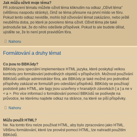
Jak můžu oživit moje téma?
Při zobrazení tématu můžete oživit téma kliknutím na odkaz „Oživit téma“
(většinou naspodu stránky), čímž se téma přesune na první místo ve fóru.
Pokud tento odkaz nevidíte, mohlo být oživování témat zakázáno, nebo ještě
neuběhla doba, po které je povoleno téma oživit. Oživit téma jde také
jednoduše tak, že do něho odešlete příspěvek. Pokud to ale budete dělat,
ujistěte se, že to není proti pravidlům fóra.
Nahoru
Formátování a druhy témat
Co jsou to BBKódy?
BBKódy jsou speciální implementace HTML jazyka, které poskytují velkou
kontrolu pro formátování jednotlivých objektů v příspěvcích. Možnost používání
BBKódů uděluje administrátor fóra, ale BBKódy je také možné pro jednotlivé
příspěvky zakázat ve formuláři pro odesílání příspěvků. BBKódy se používají
podobně jako HTML, ale tagy jsou uzavřeny v hranatých závorkách [ a ] a ne v
< a >. Pro více informací o formátování pomocí BBKódů se podívejte na
průvodce, ke kterému najdete odkaz na stránce, na které se píší příspěvky.
Nahoru
Můžu použít HTML?
Ne. Na tomto fóru nelze používat HTML, aby bylo zpracováno jako HTML.
Většinu formátování, které lze provést pomocí HTML, lze nahradit použitím
BBKódů.