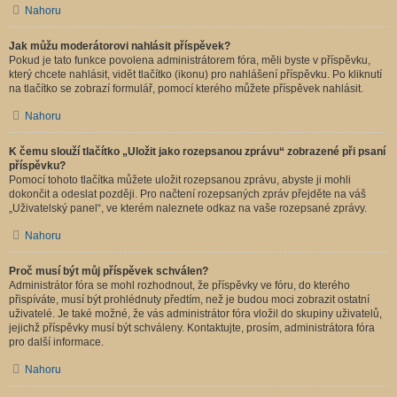
Nahoru
Jak můžu moderátorovi nahlásit příspěvek?
Pokud je tato funkce povolena administrátorem fóra, měli byste v příspěvku,
který chcete nahlásit, vidět tlačítko (ikonu) pro nahlášení příspěvku. Po kliknutí
na tlačítko se zobrazí formulář, pomocí kterého můžete příspěvek nahlásit.
Nahoru
K čemu slouží tlačítko „Uložit jako rozepsanou zprávu“ zobrazené při psaní
příspěvku?
Pomocí tohoto tlačítka můžete uložit rozepsanou zprávu, abyste ji mohli
dokončit a odeslat později. Pro načtení rozepsaných zpráv přejděte na váš
„Uživatelský panel“, ve kterém naleznete odkaz na vaše rozepsané zprávy.
Nahoru
Proč musí být můj příspěvek schválen?
Administrátor fóra se mohl rozhodnout, že příspěvky ve fóru, do kterého
přispíváte, musí být prohlédnuty předtím, než je budou moci zobrazit ostatní
uživatelé. Je také možné, že vás administrátor fóra vložil do skupiny uživatelů,
jejichž příspěvky musí být schváleny. Kontaktujte, prosím, administrátora fóra
pro další informace.
Nahoru