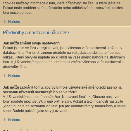
cookies uloženy informace o tom, které příspěvky jste četli, a které ještě ne.
Pokud máte problém s přihlašováním nebo odhlašováním, smazání cookies
fóra může pomoci.
Nahoru
Předvolby a nastavení uživatele
Jak můžu změnit svoje nastavení?
Pokud jste se ve fóru zaregistrovali, jsou všechna vaše nastavení uložena v
databázi fóra. Pro jejich změnu přejděte na váš „Uživatelský panel“ pomocí
odkazu, který obvykle najdete po kliknutí na vaše jméno nahoře na stránkách
fóra. V „Uživatelském panelu“ budete moci změnit všechna vaše nastavení a
předvolby fóra.
Nahoru
Jak můžu zabránit tomu, aby bylo moje uživatelské jméno zobrazeno na
seznamu uživatelů nacházejících se ve fóru?
V „Uživatelském panelu“ na záložce „Nastavení fóra“ -> „Obecné nastavení
fóra“ najdete možnost
Skrýt můj online stav
. Pokud u této možnosti nastavíte
„Ano“, budete na seznamu viditelní jen pro administrátory, moderátory a sama
sebe. Budete počítán jako skrytý uživatel.
Nahoru