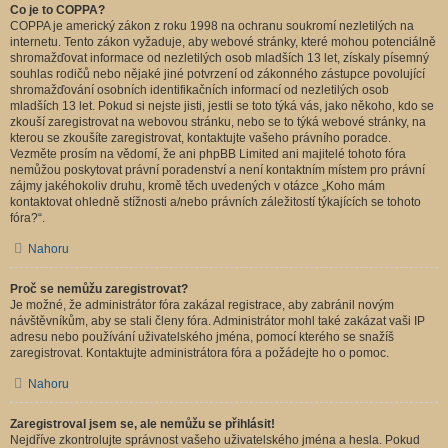
Co je to COPPA?
COPPA je americký zákon z roku 1998 na ochranu soukromí nezletilých na
internetu. Tento zákon vyžaduje, aby webové stránky, které mohou potenciálně
shromažďovat informace od nezletilých osob mladších 13 let, získaly písemný
souhlas rodičů nebo nějaké jiné potvrzení od zákonného zástupce povolující
shromažďování osobních identifikačních informací od nezletilých osob
mladších 13 let. Pokud si nejste jisti, jestli se toto týká vás, jako někoho, kdo se
zkouší zaregistrovat na webovou stránku, nebo se to týká webové stránky, na
kterou se zkoušíte zaregistrovat, kontaktujte vašeho právního poradce.
Vezměte prosím na vědomí, že ani phpBB Limited ani majitelé tohoto fóra
nemůžou poskytovat právní poradenství a není kontaktním místem pro právní
zájmy jakéhokoliv druhu, kromě těch uvedených v otázce „Koho mám
kontaktovat ohledně stížnosti a/nebo právních záležitostí týkajících se tohoto
fóra?“.
Nahoru
Proč se nemůžu zaregistrovat?
Je možné, že administrátor fóra zakázal registrace, aby zabránil novým
návštěvníkům, aby se stali členy fóra. Administrátor mohl také zakázat vaši IP
adresu nebo používání uživatelského jména, pomocí kterého se snažíš
zaregistrovat. Kontaktujte administrátora fóra a požádejte ho o pomoc.
Nahoru
Zaregistroval jsem se, ale nemůžu se přihlásit!
Nejdříve zkontrolujte správnost vašeho uživatelského jména a hesla. Pokud