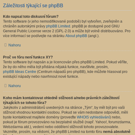
Záležitosti týkající se phpBB
Kdo napsal toto diskusní fórum?
Tento software (v jeho nemodifikované podobě) byl vytvořen, zveřejněn a
chráněn autorskými právy
phpBB Limited
. phpBB je dostupné pod GNU
General Public License verze 2 (GPL-2.0) a může být volně distribuováno. Pro
více informací se podívejte na stránku
About phpBB
(angl.).
Nahoru
Proč ve fóru není funkce XY?
Tento software byl napsán a je licencován přes phpBB Limited. Pokud věříte,
že by do něho měla být přidána nějaká funkce, navštivte, prosím,
phpBB Ideas Centre
(Centrum nápadů pro phpBB), kde můžete hlasovat pro
existující nápady nebo navrhnout nové funkce.
Nahoru
Koho mám kontaktovat ohledně stížnosti a/nebo právních záležitostí
týkajících se tohoto fóra?
Jakýkoliv z administrátorů uvedených na stránce „Tým“, by měl být pro vaši
stížnost vhodnou kontaktní osobou. Pokud se vám nedostane odpovědi, měli
byste kontaktovat majitele domény (proveďte
WHOIS vyhledávání
) nebo,
pokud je fórum provozováno na bezplatné službě (např. Yahoo!, forumzdarma,
Webzdarma atd.), vedení nebo oddělení stížností tohoto provozovatele.
Vezměte, prosím, na vědomí, že phpBB Limited na tomto fóru
nemá absolutně