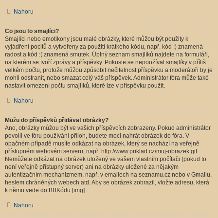
Nahoru
Co jsou to smajlíci?
Smajlíci nebo emotikony jsou malé obrázky, které můžou být použity k
vyjádření pocitů a vytvořeny za použití krátkého kódu, např. kód :) znamená
radost a kód :( znamená smutek. Úplný seznam smajlíků najdete na formuláři,
na kterém se tvoří zprávy a příspěvky. Pokuste se nepoužívat smajlíky v příliš
velkém počtu, protože můžou způsobit nečitelnost příspěvku a moderátoři by je
mohli odstranit, nebo smazat celý váš příspěvek. Administrátor fóra může také
nastavit omezení počtu smajlíků, které lze v příspěvku použít.
Nahoru
Můžu do příspěvků přidávat obrázky?
Ano, obrázky můžou být ve vašich příspěvcích zobrazeny. Pokud administrátor
povolil ve fóru používání příloh, budete moci nahrát obrázek do fóra. V
opačném případě musíte odkázat na obrázek, který se nachází na veřejně
přístupném webovém serveru, např. http://www.priklad.cz/muj-obrazek.gif.
Nemůžete odkázat na obrázek uložený ve vašem vlastním počítači (pokud to
není veřejně přístupný server) ani na obrázky uložené za nějakým
autentizačním mechanizmem, např. v emailech na seznamu.cz nebo v Gmailu,
heslem chráněných webech atd. Aby se obrázek zobrazil, vložte adresu, která
k němu vede do BBKódu [img].
Nahoru