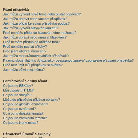
Psaní příspěvků
Jak můžu vytvořit nové téma nebo poslat odpověď?
Jak můžu upravit nebo smazat příspěvek?
Jak můžu přidat ke svým příspěvků podpis?
Jak můžu vytvořit hlasování/anketu?
Proč nemůžu přidat do hlasování více možností?
Jak můžu upravit nebo smazat hlasování?
Proč nemám přístup do určitého fóra?
Proč nemůžu posílat přílohy?
Proč jsem obdržel varování?
Jak můžu moderátorovi nahlásit příspěvek?
K čemu slouží tlačítko „Uložit jako rozepsanou zprávu“ zobrazené při psaní příspěvku?
Proč musí být můj příspěvek schválen?
Jak můžu oživit moje téma?
Formátování a druhy témat
Co jsou to BBKódy?
Můžu použít HTML?
Co jsou to smajlíci?
Můžu do příspěvků přidávat obrázky?
Co jsou to globální oznámení?
Co jsou to oznámení?
Co jsou to důležitá témata?
Co jsou to zamknutá témata?
Co jsou to ikony témat?
Uživatelské úrovně a skupiny