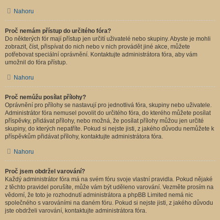
Nahoru
Proč nemám přístup do určitého fóra?
Do některých fór mají přístup jen určití uživatelé nebo skupiny. Abyste je mohli
zobrazit, číst, přispívat do nich nebo v nich provádět jiné akce, můžete
potřebovat speciální oprávnění. Kontaktujte administrátora fóra, aby vám
umožnil do fóra přístup.
Nahoru
Proč nemůžu posílat přílohy?
Oprávnění pro přílohy se nastavují pro jednotlivá fóra, skupiny nebo uživatele.
Administrátor fóra nemusel povolit do určitého fóra, do kterého můžete posílat
příspěvky, přidávat přílohy, nebo možná, že posílat přílohy můžou jen určité
skupiny, do kterých nepatříte. Pokud si nejste jisti, z jakého důvodu nemůžete k
příspěvkům přidávat přílohy, kontaktujte administrátora fóra.
Nahoru
Proč jsem obdržel varování?
Každý administrátor fóra má na svém fóru svoje vlastní pravidla. Pokud nějaké
z těchto pravidel porušíte, může vám být uděleno varování. Vezměte prosím na
vědomí, že toto je rozhodnutí administrátora a phpBB Limited nemá nic
společného s varováními na daném fóru. Pokud si nejste jisti, z jakého důvodu
jste obdrželi varování, kontaktujte administrátora fóra.