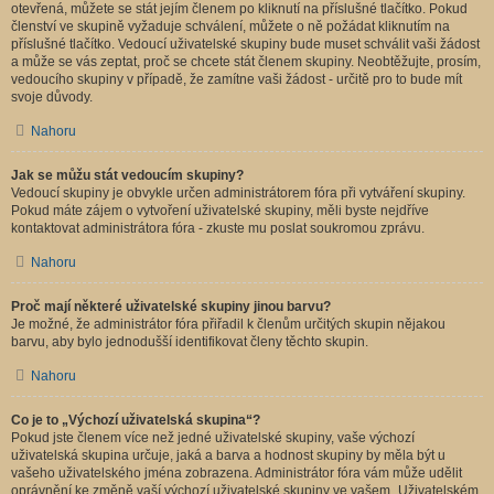
otevřená, můžete se stát jejím členem po kliknutí na příslušné tlačítko. Pokud
členství ve skupině vyžaduje schválení, můžete o ně požádat kliknutím na
příslušné tlačítko. Vedoucí uživatelské skupiny bude muset schválit vaši žádost
a může se vás zeptat, proč se chcete stát členem skupiny. Neobtěžujte, prosím,
vedoucího skupiny v případě, že zamítne vaši žádost - určitě pro to bude mít
svoje důvody.
Nahoru
Jak se můžu stát vedoucím skupiny?
Vedoucí skupiny je obvykle určen administrátorem fóra při vytváření skupiny.
Pokud máte zájem o vytvoření uživatelské skupiny, měli byste nejdříve
kontaktovat administrátora fóra - zkuste mu poslat soukromou zprávu.
Nahoru
Proč mají některé uživatelské skupiny jinou barvu?
Je možné, že administrátor fóra přiřadil k členům určitých skupin nějakou
barvu, aby bylo jednodušší identifikovat členy těchto skupin.
Nahoru
Co je to „Výchozí uživatelská skupina“?
Pokud jste členem více než jedné uživatelské skupiny, vaše výchozí
uživatelská skupina určuje, jaká a barva a hodnost skupiny by měla být u
vašeho uživatelského jména zobrazena. Administrátor fóra vám může udělit
oprávnění ke změně vaší výchozí uživatelské skupiny ve vašem „Uživatelském