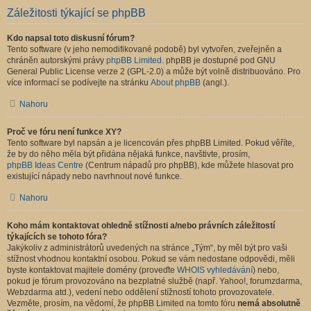
Záležitosti týkající se phpBB
Kdo napsal toto diskusní fórum?
Tento software (v jeho nemodifikované podobě) byl vytvořen, zveřejněn a
chráněn autorskými právy
phpBB Limited
. phpBB je dostupné pod GNU
General Public License verze 2 (GPL-2.0) a může být volně distribuováno. Pro
více informací se podívejte na stránku
About phpBB
(angl.).
Nahoru
Proč ve fóru není funkce XY?
Tento software byl napsán a je licencován přes phpBB Limited. Pokud věříte,
že by do něho měla být přidána nějaká funkce, navštivte, prosím,
phpBB Ideas Centre
(Centrum nápadů pro phpBB), kde můžete hlasovat pro
existující nápady nebo navrhnout nové funkce.
Nahoru
Koho mám kontaktovat ohledně stížnosti a/nebo právních záležitostí
týkajících se tohoto fóra?
Jakýkoliv z administrátorů uvedených na stránce „Tým“, by měl být pro vaši
stížnost vhodnou kontaktní osobou. Pokud se vám nedostane odpovědi, měli
byste kontaktovat majitele domény (proveďte
WHOIS vyhledávání
) nebo,
pokud je fórum provozováno na bezplatné službě (např. Yahoo!, forumzdarma,
Webzdarma atd.), vedení nebo oddělení stížností tohoto provozovatele.
Vezměte, prosím, na vědomí, že phpBB Limited na tomto fóru
nemá absolutně