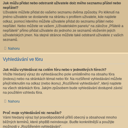
Jak můžu přidat nebo odstranit uživatele do/z mého seznamu přátel nebo
nepřátel?
Uživatele můžete přidat do vašeho seznamu dvěma způsoby. Po kliknutí na
jméno uživatele se dostanete na stránku s profilem uživatele, kde najdete
odkaz, pomocí kterého můžete uživatele přidat do seznamu přátel nebo
nepřátel. Nebo můžete ve vašem „Uživatelském panelu“ na záložce „Přátelé a
nepřátelé“ přímo přidat uživatele do jednoho ze seznamů vložením jejich
uživatelských jmen. Na stejné stránce můžete také odstranit uživatele z vašich
seznamů.
Nahoru
Vyhledávání ve fóru
Jak můžu vyhledávat na celém fóru nebo v jednotlivých fórech?
Vložte hledaný výraz do vyhledávacího pole umístěného na obsahu fóra
(indexu) nebo na stránkách témat nebo fór. Na rozšířené vyhledávání můžete
přejít kliknutím na odkaz (nebo ikonu) „Rozšířené vyhledávání“, který najdete
na všech stránkách fóra. Jakým způsobem bude vyhledávání dostupné závisí
na použitém vzhledu fóra.
Nahoru
Proč moje vyhledávání nic nenašlo?
Vámi hledaný výraz byl pravděpodobně příliš obecný a obsahoval mnoho
běžných termínů, které phpBB neindexuje. Buďte konkrétnější a použijte
možnosti v „Rozšířeném vyhledávání“.