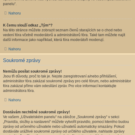
panelu“.
Nahoru
K čemu slouží odkaz „Tým“?
Na této stránce můžete zobrazit seznam členů starajících se o chod nebo
vedení fóra včetně moderátorů a administrátorů fóra. Také tam můžete najít
další informace jako například, která fóra moderátoři moderují.
Nahoru
Soukromé zprávy
Nemůžu posílat soukromé zprávy!
Jsou tři důvody, proč to tak je. Nejste zaregistrovaní a/nebo přihlášení,
administrátor fóra zakázal soukromé zprávy pro celé fórum, nebo administrátor
fóra zakázal přímo vám odesílání zpráv. Pro více informací kontaktujte
administrátora fóra.
Nahoru
Dostávám nechtěné soukromé zprávy!
Ve vašem „Uživatelském panelu“ na záložce „Soukromé zprávy“ v sekci
„Pravidla, složky a nastavení“ můžete vytvořit pravidlo, pomocí kterého budou
zprávy od určeného uživatele nebo uživatelů automaticky smazány. Pokud
dostáváte urážlivé soukromé zprávy od určitého uživatele, nahlaste zprávy