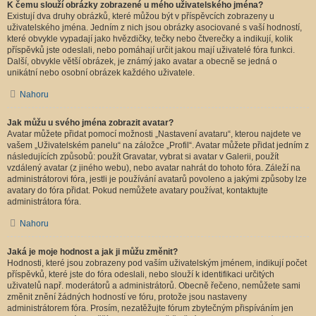
K čemu slouží obrázky zobrazené u mého uživatelského jména?
Existují dva druhy obrázků, které můžou být v příspěvcích zobrazeny u
uživatelského jména. Jedním z nich jsou obrázky asociované s vaší hodností,
které obvykle vypadají jako hvězdičky, tečky nebo čtverečky a indikují, kolik
příspěvků jste odeslali, nebo pomáhají určit jakou mají uživatelé fóra funkci.
Další, obvykle větší obrázek, je známý jako avatar a obecně se jedná o
unikátní nebo osobní obrázek každého uživatele.
Nahoru
Jak můžu u svého jména zobrazit avatar?
Avatar můžete přidat pomocí možnosti „Nastavení avataru“, kterou najdete ve
vašem „Uživatelském panelu“ na záložce „Profil“. Avatar můžete přidat jedním z
následujících způsobů: použít Gravatar, vybrat si avatar v Galerii, použít
vzdálený avatar (z jiného webu), nebo avatar nahrát do tohoto fóra. Záleží na
administrátorovi fóra, jestli je používání avatarů povoleno a jakými způsoby lze
avatary do fóra přidat. Pokud nemůžete avatary používat, kontaktujte
administrátora fóra.
Nahoru
Jaká je moje hodnost a jak ji můžu změnit?
Hodnosti, které jsou zobrazeny pod vaším uživatelským jménem, indikují počet
příspěvků, které jste do fóra odeslali, nebo slouží k identifikaci určitých
uživatelů např. moderátorů a administrátorů. Obecně řečeno, nemůžete sami
změnit znění žádných hodností ve fóru, protože jsou nastaveny
administrátorem fóra. Prosím, nezatěžujte fórum zbytečným přispíváním jen