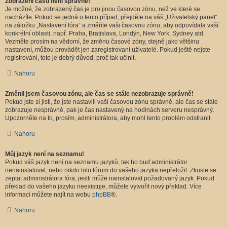
Zobrazení časů není správné!
Je možné, že zobrazený čas je pro jinou časovou zónu, než ve které se
nacházíte. Pokud se jedná o tento případ, přejděte na váš „Uživatelský panel“
na záložku „Nastavení fóra“ a změňte vaši časovou zónu, aby odpovídala vaší
konkrétní oblasti, např. Praha, Bratislava, Londýn, New York, Sydney atd.
Vezměte prosím na vědomí, že změnu časové zóny, stejně jako většinu
nastavení, můžou provádět jen zaregistrovaní uživatelé. Pokud ještě nejste
registrováni, toto je dobrý důvod, proč tak učinit.
Nahoru
Změnil jsem časovou zónu, ale čas se stále nezobrazuje správně!
Pokud jste si jisti, že jste nastavili vaši časovou zónu správně, ale čas se stále
zobrazuje nesprávně, pak je čas nastavený na hodinách serveru nesprávný.
Upozorněte na to, prosím, administrátora, aby mohl tento problém odstranit.
Nahoru
Můj jazyk není na seznamu!
Pokud váš jazyk není na seznamu jazyků, tak ho buď administrátor
nenainstaloval, nebo nikdo toto fórum do vašeho jazyka nepřeložil. Zkuste se
zeptat administrátora fóra, jestli může nainstalovat požadovaný jazyk. Pokud
překlad do vašeho jazyku neexistuje, můžete vytvořit nový překlad. Více
informací můžete najít na webu
phpBB
®.
Nahoru