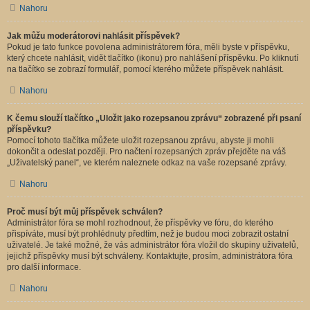
Nahoru
Jak můžu moderátorovi nahlásit příspěvek?
Pokud je tato funkce povolena administrátorem fóra, měli byste v příspěvku,
který chcete nahlásit, vidět tlačítko (ikonu) pro nahlášení příspěvku. Po kliknutí
na tlačítko se zobrazí formulář, pomocí kterého můžete příspěvek nahlásit.
Nahoru
K čemu slouží tlačítko „Uložit jako rozepsanou zprávu“ zobrazené při psaní
příspěvku?
Pomocí tohoto tlačítka můžete uložit rozepsanou zprávu, abyste ji mohli
dokončit a odeslat později. Pro načtení rozepsaných zpráv přejděte na váš
„Uživatelský panel“, ve kterém naleznete odkaz na vaše rozepsané zprávy.
Nahoru
Proč musí být můj příspěvek schválen?
Administrátor fóra se mohl rozhodnout, že příspěvky ve fóru, do kterého
přispíváte, musí být prohlédnuty předtím, než je budou moci zobrazit ostatní
uživatelé. Je také možné, že vás administrátor fóra vložil do skupiny uživatelů,
jejichž příspěvky musí být schváleny. Kontaktujte, prosím, administrátora fóra
pro další informace.
Nahoru