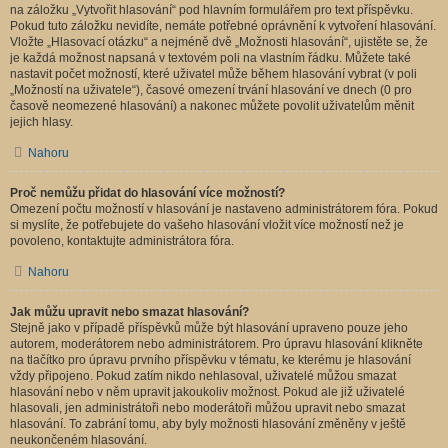
na záložku „Vytvořit hlasování“ pod hlavním formulářem pro text příspěvku.
Pokud tuto záložku nevidíte, nemáte potřebné oprávnění k vytvoření hlasování.
Vložte „Hlasovací otázku“ a nejméně dvě „Možnosti hlasování“, ujistěte se, že
je každá možnost napsaná v textovém poli na vlastním řádku. Můžete také
nastavit počet možností, které uživatel může během hlasování vybrat (v poli
„Možností na uživatele“), časové omezení trvání hlasování ve dnech (0 pro
časově neomezené hlasování) a nakonec můžete povolit uživatelům měnit
jejich hlasy.
Nahoru
Proč nemůžu přidat do hlasování více možností?
Omezení počtu možností v hlasování je nastaveno administrátorem fóra. Pokud
si myslíte, že potřebujete do vašeho hlasování vložit více možností než je
povoleno, kontaktujte administrátora fóra.
Nahoru
Jak můžu upravit nebo smazat hlasování?
Stejně jako v případě příspěvků může být hlasování upraveno pouze jeho
autorem, moderátorem nebo administrátorem. Pro úpravu hlasování klikněte
na tlačítko pro úpravu prvního příspěvku v tématu, ke kterému je hlasování
vždy připojeno. Pokud zatím nikdo nehlasoval, uživatelé můžou smazat
hlasování nebo v něm upravit jakoukoliv možnost. Pokud ale již uživatelé
hlasovali, jen administrátoři nebo moderátoři můžou upravit nebo smazat
hlasování. To zabrání tomu, aby byly možnosti hlasování změněny v ještě
neukončeném hlasování.