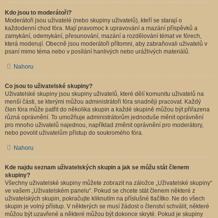
Kdo jsou to moderátoři?
Moderátoři jsou uživatelé (nebo skupiny uživatelů), kteří se starají o
každodenní chod fóra. Mají pravomoc k upravování a mazání příspěvků a
zamykání, odemykání, přesunování, mazání a rozdělování témat ve fórech,
která moderují. Obecně jsou moderátoři přítomni, aby zabraňovali uživatelů v
psaní mimo téma nebo v posílání hanlivých nebo urážlivých materiálů.
Nahoru
Co jsou to uživatelské skupiny?
Uživatelské skupiny jsou skupiny uživatelů, které dělí komunitu uživatelů na
menší části, se kterými můžou administrátoři fóra snadněji pracovat. Každý
člen fóra může patřit do několika skupin a každé skupině můžou být přiřazena
různá oprávnění. To umožňuje administrátorům jednoduše měnit oprávnění
pro mnoho uživatelů najednou, například změnit oprávnění pro moderátory,
nebo povolit uživatelům přístup do soukromého fóra.
Nahoru
Kde najdu seznam uživatelských skupin a jak se můžu stát členem
skupiny?
Všechny uživatelské skupiny můžete zobrazit na záložce „Uživatelské skupiny“
ve vašem „Uživatelském panelu“. Pokud se chcete stát členem některé z
uživatelských skupin, pokračujte kliknutím na příslušné tlačítko. Ne do všech
skupin je volný přístup. V některých se musí žádost o členství schválit, některé
můžou být uzavřené a některé můžou být dokonce skryté. Pokud je skupiny