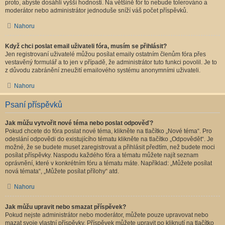
proto, abyste dosáhli vyšší hodnosti. Na většině fór to nebude tolerováno a
moderátor nebo administrátor jednoduše sníží váš počet příspěvků.
Nahoru
Když chci poslat email uživateli fóra, musím se přihlásit?
Jen registrovaní uživatelé můžou posílat emaily ostatním členům fóra přes
vestavěný formulář a to jen v případě, že administrátor tuto funkci povolil. Je to
z důvodu zabránění zneužití emailového systému anonymními uživateli.
Nahoru
Psaní příspěvků
Jak můžu vytvořit nové téma nebo poslat odpověď?
Pokud chcete do fóra poslat nové téma, klikněte na tlačítko „Nové téma“. Pro
odeslání odpovědi do existujícího tématu klikněte na tlačítko „Odpovědět“. Je
možné, že se budete muset zaregistrovat a přihlásit předtím, než budete moci
posílat příspěvky. Naspodu každého fóra a tématu můžete najít seznam
oprávnění, které v konkrétním fóru a tématu máte. Například: „Můžete posílat
nová témata“, „Můžete posílat přílohy“ atd.
Nahoru
Jak můžu upravit nebo smazat příspěvek?
Pokud nejste administrátor nebo moderátor, můžete pouze upravovat nebo
mazat svoje vlastní příspěvky. Příspěvek můžete upravit po kliknutí na tlačítko