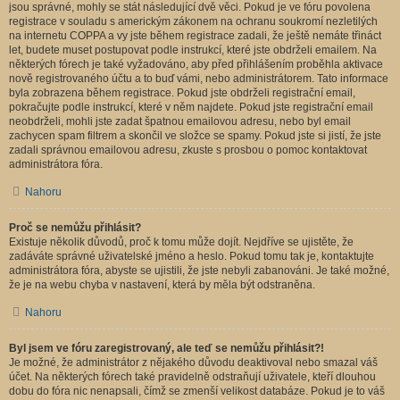
jsou správné, mohly se stát následující dvě věci. Pokud je ve fóru povolena
registrace v souladu s americkým zákonem na ochranu soukromí nezletilých
na internetu COPPA a vy jste během registrace zadali, že ještě nemáte třináct
let, budete muset postupovat podle instrukcí, které jste obdrželi emailem. Na
některých fórech je také vyžadováno, aby před přihlášením proběhla aktivace
nově registrovaného účtu a to buď vámi, nebo administrátorem. Tato informace
byla zobrazena během registrace. Pokud jste obdrželi registrační email,
pokračujte podle instrukcí, které v něm najdete. Pokud jste registrační email
neobdrželi, mohli jste zadat špatnou emailovou adresu, nebo byl email
zachycen spam filtrem a skončil ve složce se spamy. Pokud jste si jistí, že jste
zadali správnou emailovou adresu, zkuste s prosbou o pomoc kontaktovat
administrátora fóra.
Nahoru
Proč se nemůžu přihlásit?
Existuje několik důvodů, proč k tomu může dojít. Nejdříve se ujistěte, že
zadáváte správné uživatelské jméno a heslo. Pokud tomu tak je, kontaktujte
administrátora fóra, abyste se ujistili, že jste nebyli zabanováni. Je také možné,
že je na webu chyba v nastavení, která by měla být odstraněna.
Nahoru
Byl jsem ve fóru zaregistrovaný, ale teď se nemůžu přihlásit?!
Je možné, že administrátor z nějakého důvodu deaktivoval nebo smazal váš
účet. Na některých fórech také pravidelně odstraňují uživatele, kteří dlouhou
dobu do fóra nic nenapsali, čímž se zmenší velikost databáze. Pokud je to váš