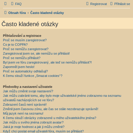
FAQ
Registrovat
Přihlásit se
Obsah fóra
Často kladené otázky
Často kladené otázky
Přihlašování a registrace
Proč se musím zaregistrovat?
Co je to COPPA?
Proč se nemůžu zaregistrovat?
Zaregistroval jsem se, ale nemůžu se přihlásit!
Proč se nemůžu přihlásit?
Byl jsem ve fóru zaregistrovaný, ale teď se nemůžu přihlásit?!
Zapomněl jsem heslo!
Proč se automaticky odhlašuji?
K čemu slouží funkce „Smazat cookies“?
Předvolby a nastavení uživatele
Jak můžu změnit svoje nastavení?
Jak můžu zabránit tomu, aby bylo moje uživatelské jméno zobrazeno na seznamu
uživatelů nacházejících se ve fóru?
Zobrazení časů není správné!
Změnil jsem časovou zónu, ale čas se stále nezobrazuje správně!
Můj jazyk není na seznamu!
K čemu slouží obrázky zobrazené u mého uživatelského jména?
Jak můžu u svého jména zobrazit avatar?
Jaká je moje hodnost a jak ji můžu změnit?
Když chci poslat email uživateli fóra, musím se přihlásit?