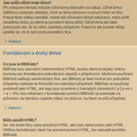
Jak můžu oživit moje téma?
Při zobrazení tématu můžete oživit téma kliknutím na odkaz „Oživit téma“
(většinou naspodu stránky), čímž se téma přesune na první místo ve fóru.
Pokud tento odkaz nevidíte, mohlo být oživování témat zakázáno, nebo ještě
neuběhla doba, po které je povoleno téma oživit. Oživit téma jde také
jednoduše tak, že do něho odešlete příspěvek. Pokud to ale budete dělat,
ujistěte se, že to není proti pravidlům fóra.
Nahoru
Formátování a druhy témat
Co jsou to BBKódy?
BBKódy jsou speciální implementace HTML jazyka, které poskytují velkou
kontrolu pro formátování jednotlivých objektů v příspěvcích. Možnost používání
BBKódů uděluje administrátor fóra, ale BBKódy je také možné pro jednotlivé
příspěvky zakázat ve formuláři pro odesílání příspěvků. BBKódy se používají
podobně jako HTML, ale tagy jsou uzavřeny v hranatých závorkách [ a ] a ne v
< a >. Pro více informací o formátování pomocí BBKódů se podívejte na
průvodce, ke kterému najdete odkaz na stránce, na které se píší příspěvky.
Nahoru
Můžu použít HTML?
Ne. Na tomto fóru nelze používat HTML, aby bylo zpracováno jako HTML.
Většinu formátování, které lze provést pomocí HTML, lze nahradit použitím
BBKódů.