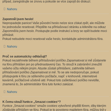
případ, zaregistrujte se znovu a pokuste se více zapojit do diskuzí.
Nahoru
Zapomněl jsem heslo!
Nepropadejte panice! Vaše původní heslo nelze sice získat zpět, ale můžete
ho jednoduše resetovat. Přejděte na přihlašovací stránku a klikněte na odkaz
Zapomněl/a jsem heslo
. Postupujte podle instrukcí a brzy se opět budete moci
přihlásit.
Pokud nebudete moci resetovat vaše heslo, kontaktujte administrátora fóra.
Nahoru
Proč se automaticky odhlašuji?
Pokud nezatrhnete během přihlašování políčko
Zapamatovat si mě
zůstanete
na fóru přihlášen jen po přednastavený čas. To slouží k zabránění zneužití
vašeho účtu někým jiným. Abyste zůstali přihlášeni, zatrhněte během
přihlašování políčko
Zapamatovat si mě
. To se ale nedoporučuje, pokud
přistupujete k fóru ze sdíleného počítače, např. v knihovně, internetové
kavárně, počítačové učebně atd. Pokud toto zaškrtávací políčko nevidíte,
znamená to, že administrátor fóra tuto funkci zakázal.
Nahoru
K čemu slouží funkce „Smazat cookies“?
Funkce „Smazat cookies“ smaže cookies vytvořené phpBB fórem, díky kterým
zůstáváte přihlášen ve fóru. Pokud je to povoleno majitelem fóra, můžou být v