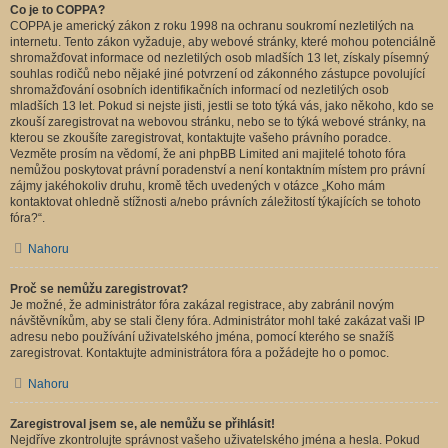
Co je to COPPA?
COPPA je americký zákon z roku 1998 na ochranu soukromí nezletilých na
internetu. Tento zákon vyžaduje, aby webové stránky, které mohou potenciálně
shromažďovat informace od nezletilých osob mladších 13 let, získaly písemný
souhlas rodičů nebo nějaké jiné potvrzení od zákonného zástupce povolující
shromažďování osobních identifikačních informací od nezletilých osob
mladších 13 let. Pokud si nejste jisti, jestli se toto týká vás, jako někoho, kdo se
zkouší zaregistrovat na webovou stránku, nebo se to týká webové stránky, na
kterou se zkoušíte zaregistrovat, kontaktujte vašeho právního poradce.
Vezměte prosím na vědomí, že ani phpBB Limited ani majitelé tohoto fóra
nemůžou poskytovat právní poradenství a není kontaktním místem pro právní
zájmy jakéhokoliv druhu, kromě těch uvedených v otázce „Koho mám
kontaktovat ohledně stížnosti a/nebo právních záležitostí týkajících se tohoto
fóra?“.
Nahoru
Proč se nemůžu zaregistrovat?
Je možné, že administrátor fóra zakázal registrace, aby zabránil novým
návštěvníkům, aby se stali členy fóra. Administrátor mohl také zakázat vaši IP
adresu nebo používání uživatelského jména, pomocí kterého se snažíš
zaregistrovat. Kontaktujte administrátora fóra a požádejte ho o pomoc.
Nahoru
Zaregistroval jsem se, ale nemůžu se přihlásit!
Nejdříve zkontrolujte správnost vašeho uživatelského jména a hesla. Pokud