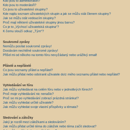
Kdo jsou to administrátoři?
Kdo jsou to moderátoři?
Co jsou to uživatelské skupiny?
Kde najdu seznam uživatelských skupin a jak se můžu stát členem skupiny?
Jak se můžu stát vedoucím skupiny?
Proč mají některé uživatelské skupiny jinou barvu?
Co je to „Výchozí uživatelská skupina“?
K čemu slouží odkaz „Tým“?
Soukromé zprávy
Nemůžu posílat soukromé zprávy!
Dostávám nechtěné soukromé zprávy!
Přišel mi od někoho na tomto fóru nevyžádaný nebo urážlivý email!
Přátelé a nepřátelé
Co jsou seznamy přátel a nepřátel?
Jak můžu přidat nebo odstranit uživatele do/z mého seznamu přátel nebo nepřátel?
Vyhledávání ve fóru
Jak můžu vyhledávat na celém fóru nebo v jednotlivých fórech?
Proč moje vyhledávání nic nenašlo?
Proč se mi po vyhledávání zobrazí prázdná stránka!?
Jak můžu vyhledat určité uživatele?
Jak můžu vyhledat svoje vlastní příspěvky a témata?
Sledování a záložky
Jaký je rozdíl mezi záložkami a sledováním?
Jak můžu přidat určité téma do záložek nebo téma začít sledovat?