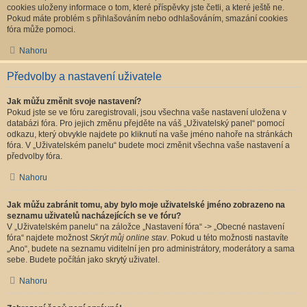
cookies uloženy informace o tom, které příspěvky jste četli, a které ještě ne.
Pokud máte problém s přihlašováním nebo odhlašováním, smazání cookies
fóra může pomoci.
Nahoru
Předvolby a nastavení uživatele
Jak můžu změnit svoje nastavení?
Pokud jste se ve fóru zaregistrovali, jsou všechna vaše nastavení uložena v
databázi fóra. Pro jejich změnu přejděte na váš „Uživatelský panel“ pomocí
odkazu, který obvykle najdete po kliknutí na vaše jméno nahoře na stránkách
fóra. V „Uživatelském panelu“ budete moci změnit všechna vaše nastavení a
předvolby fóra.
Nahoru
Jak můžu zabránit tomu, aby bylo moje uživatelské jméno zobrazeno na
seznamu uživatelů nacházejících se ve fóru?
V „Uživatelském panelu“ na záložce „Nastavení fóra“ -> „Obecné nastavení
fóra“ najdete možnost
Skrýt můj online stav
. Pokud u této možnosti nastavíte
„Ano“, budete na seznamu viditelní jen pro administrátory, moderátory a sama
sebe. Budete počítán jako skrytý uživatel.
Nahoru