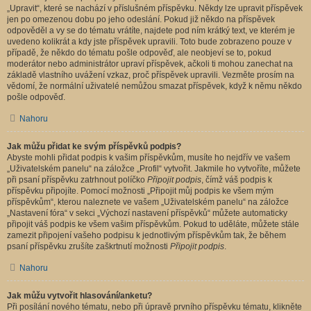
„Upravit“, které se nachází v příslušném příspěvku. Někdy lze upravit příspěvek
jen po omezenou dobu po jeho odeslání. Pokud již někdo na příspěvek
odpověděl a vy se do tématu vrátíte, najdete pod ním krátký text, ve kterém je
uvedeno kolikrát a kdy jste příspěvek upravili. Toto bude zobrazeno pouze v
případě, že někdo do tématu pošle odpověď, ale neobjeví se to, pokud
moderátor nebo administrátor upraví příspěvek, ačkoli ti mohou zanechat na
základě vlastního uvážení vzkaz, proč příspěvek upravili. Vezměte prosím na
vědomí, že normální uživatelé nemůžou smazat příspěvek, když k němu někdo
pošle odpověď.
Nahoru
Jak můžu přidat ke svým příspěvků podpis?
Abyste mohli přidat podpis k vašim příspěvkům, musíte ho nejdřív ve vašem
„Uživatelském panelu“ na záložce „Profil“ vytvořit. Jakmile ho vytvoříte, můžete
při psaní příspěvku zatrhnout políčko
Připojit podpis
, čímž váš podpis k
příspěvku připojíte. Pomocí možnosti „Připojit můj podpis ke všem mým
příspěvkům“, kterou naleznete ve vašem „Uživatelském panelu“ na záložce
„Nastavení fóra“ v sekci „Výchozí nastavení příspěvků“ můžete automaticky
připojit váš podpis ke všem vašim příspěvkům. Pokud to uděláte, můžete stále
zamezit připojení vašeho podpisu k jednotlivým příspěvkům tak, že během
psaní příspěvku zrušíte zaškrtnutí možnosti
Připojit podpis
.
Nahoru
Jak můžu vytvořit hlasování/anketu?
Při posílání nového tématu, nebo při úpravě prvního příspěvku tématu, klikněte