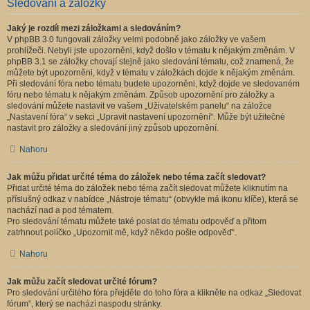
Sledování a záložky
Jaký je rozdíl mezi záložkami a sledováním?
V phpBB 3.0 fungovali záložky velmi podobně jako záložky ve vašem
prohlížeči. Nebyli jste upozorněni, když došlo v tématu k nějakým změnám. V
phpBB 3.1 se záložky chovají stejně jako sledování tématu, což znamená, že
můžete být upozorněni, když v tématu v záložkách dojde k nějakým změnám.
Při sledování fóra nebo tématu budete upozorněni, když dojde ve sledovaném
fóru nebo tématu k nějakým změnám. Způsob upozornění pro záložky a
sledování můžete nastavit ve vašem „Uživatelském panelu“ na záložce
„Nastavení fóra“ v sekci „Upravit nastavení upozornění“. Může být užitečné
nastavit pro záložky a sledování jiný způsob upozornění.
Nahoru
Jak můžu přidat určité téma do záložek nebo téma začít sledovat?
Přidat určité téma do záložek nebo téma začít sledovat můžete kliknutím na
příslušný odkaz v nabídce „Nástroje tématu“ (obvykle má ikonu klíče), která se
nachází nad a pod tématem.
Pro sledování tématu můžete také poslat do tématu odpověď a přitom
zatrhnout políčko „Upozornit mě, když někdo pošle odpověď“.
Nahoru
Jak můžu začít sledovat určité fórum?
Pro sledování určitého fóra přejděte do toho fóra a klikněte na odkaz „Sledovat
fórum“, který se nachází naspodu stránky.