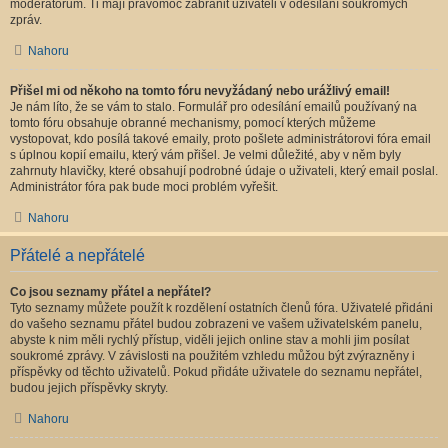
moderátorům. Ti mají pravomoc zabránit uživateli v odesílání soukromých
zpráv.
Nahoru
Přišel mi od někoho na tomto fóru nevyžádaný nebo urážlivý email!
Je nám líto, že se vám to stalo. Formulář pro odesílání emailů používaný na
tomto fóru obsahuje obranné mechanismy, pomocí kterých můžeme
vystopovat, kdo posílá takové emaily, proto pošlete administrátorovi fóra email
s úplnou kopií emailu, který vám přišel. Je velmi důležité, aby v něm byly
zahrnuty hlavičky, které obsahují podrobné údaje o uživateli, který email poslal.
Administrátor fóra pak bude moci problém vyřešit.
Nahoru
Přátelé a nepřátelé
Co jsou seznamy přátel a nepřátel?
Tyto seznamy můžete použít k rozdělení ostatních členů fóra. Uživatelé přidáni
do vašeho seznamu přátel budou zobrazeni ve vašem uživatelském panelu,
abyste k nim měli rychlý přístup, viděli jejich online stav a mohli jim posílat
soukromé zprávy. V závislosti na použitém vzhledu můžou být zvýrazněny i
příspěvky od těchto uživatelů. Pokud přidáte uživatele do seznamu nepřátel,
budou jejich příspěvky skryty.
Nahoru