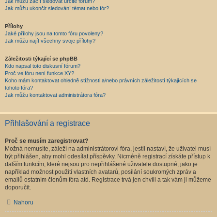
Jak můžu začít sledovat určité fórum?
Jak můžu ukončit sledování témat nebo fór?
Přílohy
Jaké přílohy jsou na tomto fóru povoleny?
Jak můžu najít všechny svoje přílohy?
Záležitosti týkající se phpBB
Kdo napsal toto diskusní fórum?
Proč ve fóru není funkce XY?
Koho mám kontaktovat ohledně stížnosti a/nebo právních záležitostí týkajících se
tohoto fóra?
Jak můžu kontaktovat administrátora fóra?
Přihlašování a registrace
Proč se musím zaregistrovat?
Možná nemusíte, záleží na administrátorovi fóra, jestli nastaví, že uživatel musí
být přihlášen, aby mohl odesílat příspěvky. Nicméně registrací získáte přístup k
dalším funkcím, které nejsou pro nepřihlášené uživatele dostupné, jako je
například možnost použití vlastních avatarů, posílání soukromých zpráv a
emailů ostatním členům fóra atd. Registrace trvá jen chvíli a tak vám ji můžeme
doporučit.
Nahoru