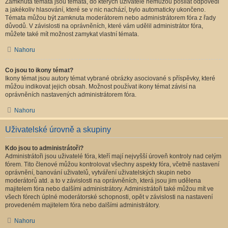
Zamknutá témata jsou témata, do kterých uživatelé nemůžou posílat odpovědi
a jakékoliv hlasování, které se v nic nachází, bylo automaticky ukončeno.
Témata můžou být zamknuta moderátorem nebo administrátorem fóra z řady
důvodů. V závislosti na oprávněních, které vám udělil administrátor fóra,
můžete také mít možnost zamykat vlastní témata.
Nahoru
Co jsou to ikony témat?
Ikony témat jsou autory témat vybrané obrázky asociované s příspěvky, které
můžou indikovat jejich obsah. Možnost používat ikony témat závisí na
oprávněních nastavených administrátorem fóra.
Nahoru
Uživatelské úrovně a skupiny
Kdo jsou to administrátoři?
Administrátoři jsou uživatelé fóra, kteří mají nejvyšší úroveň kontroly nad celým
fórem. Tito členové můžou kontrolovat všechny aspekty fóra, včetně nastavení
oprávnění, banování uživatelů, vytváření uživatelských skupin nebo
moderátorů atd. a to v závislosti na oprávněních, která jsou jim udělena
majitelem fóra nebo dalšími administrátory. Administrátoři také můžou mít ve
všech fórech úplné moderátorské schopnosti, opět v závislosti na nastavení
provedeném majitelem fóra nebo dalšími administrátory.
Nahoru